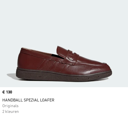
Price
€ 130
HANDBALL SPEZIAL LOAFER
Originals
2 kleuren