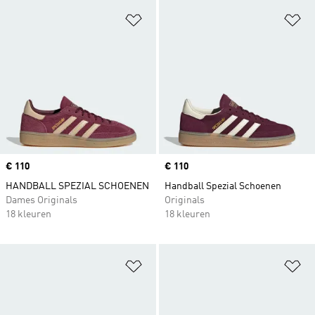
Op verlanglijst zetten
Op
Price
€ 110
Price
€ 110
HANDBALL SPEZIAL SCHOENEN
Handball Spezial Schoenen
Dames Originals
Originals
18 kleuren
18 kleuren
Op verlanglijst zetten
Op