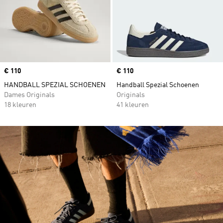
Price
€ 110
Price
€ 110
HANDBALL SPEZIAL SCHOENEN
Handball Spezial Schoenen
Dames Originals
Originals
18 kleuren
41 kleuren