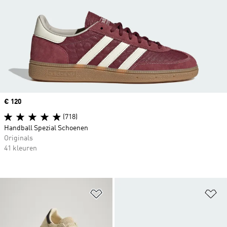
Price
€ 120
(718)
Handball Spezial Schoenen
Originals
41 kleuren
Op verlanglijst zetten
Op