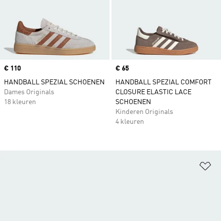
Price
€ 110
Price
€ 65
HANDBALL SPEZIAL SCHOENEN
HANDBALL SPEZIAL COMFORT
Dames Originals
CLOSURE ELASTIC LACE
18 kleuren
SCHOENEN
Kinderen Originals
4 kleuren
Op