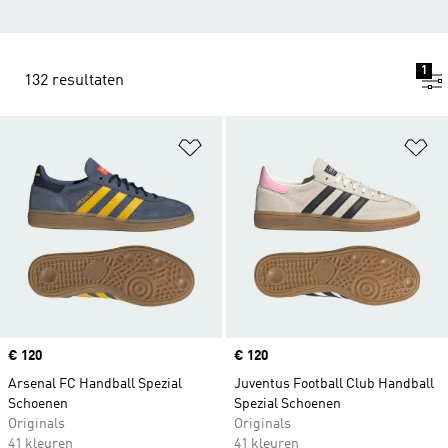
1
132 resultaten
Op verlanglijst zetten
Op
Price
€ 120
Price
€ 120
Arsenal FC Handball Spezial
Juventus Football Club Handball
Schoenen
Spezial Schoenen
Originals
Originals
41 kleuren
41 kleuren