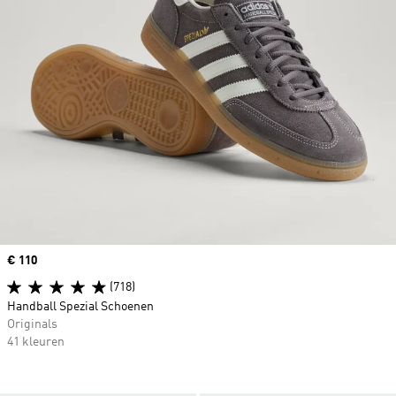
Price
€ 110
(718)
Handball Spezial Schoenen
Originals
41 kleuren