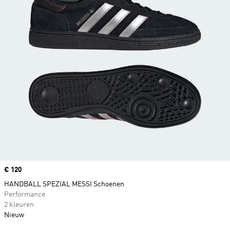
Price
€ 120
HANDBALL SPEZIAL MESSI Schoenen
Performance
2 kleuren
Nieuw