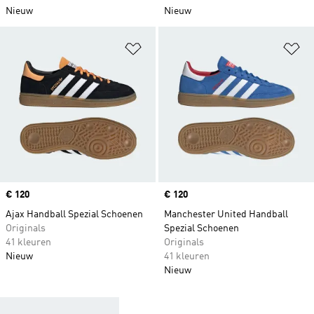
Nieuw
Nieuw
Op verlanglijst zetten
Op
Price
€ 120
Price
€ 120
Ajax Handball Spezial Schoenen
Manchester United Handball
Originals
Spezial Schoenen
41 kleuren
Originals
Nieuw
41 kleuren
Nieuw