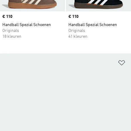
Price
€ 110
Price
€ 110
Handball Spezial Schoenen
Handball Spezial Schoenen
Originals
Originals
18 kleuren
41 kleuren
Op