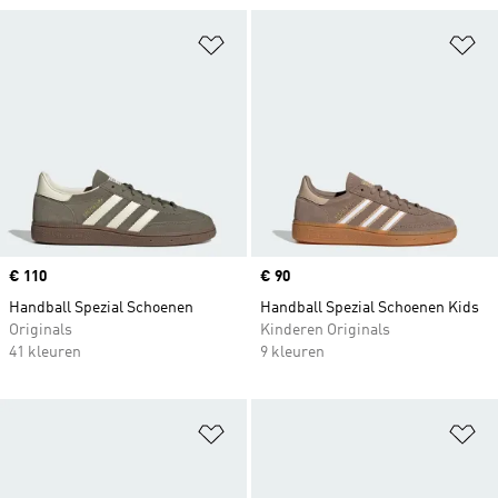
Op verlanglijst zetten
Op
Price
€ 110
Price
€ 90
Handball Spezial Schoenen
Handball Spezial Schoenen Kids
Originals
Kinderen Originals
41 kleuren
9 kleuren
Op verlanglijst zetten
Op