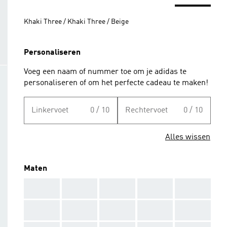
Khaki Three / Khaki Three / Beige
Personaliseren
Voeg een naam of nummer toe om je adidas te
personaliseren of om het perfecte cadeau te maken!
Linkervoet
0 / 10
Rechtervoet
0 / 10
Alles wissen
Maten
AAA
AAA
AAA
AAA
AAA
AAA
AAA
AAA
AAA
AAA