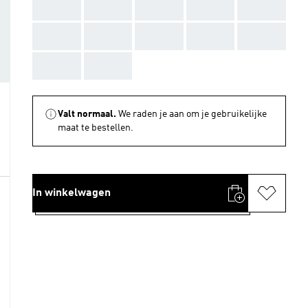
AAA
AAA
AAA
AAA
AAA
AAA
AAA
AAA
AAA
AAA
AAA
AAA
Valt normaal.
We raden je aan om je gebruikelijke
maat te bestellen.
In winkelwagen