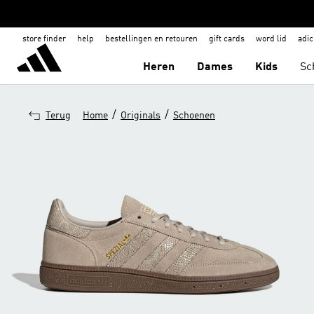
store finder
help
bestellingen en retouren
gift cards
word lid
adic
Heren
Dames
Kids
Sc
/
/
Terug
Home
Originals
Schoenen