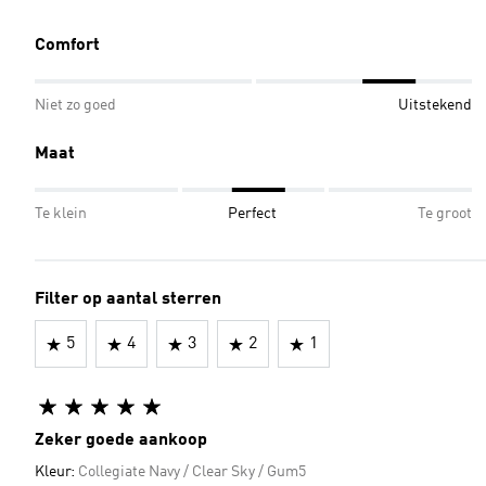
Comfort
Niet zo goed
Uitstekend
Maat
Te klein
Perfect
Te groot
Filter op aantal sterren
5
4
3
2
1
Zeker goede aankoop
Kleur:
Collegiate Navy / Clear Sky / Gum5