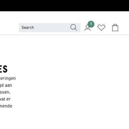
1
ES
ceringen
gd aan
issen.
wat er
omende