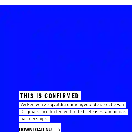
THIS IS CONFIRMED
Verken een zorgvuldig samengestelde selectie van
Originals-producten en limited releases van adidas
partnerships.
DOWNLOAD NU