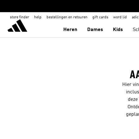
store finder
help
bestellingen en retouren
gift cards
word lid
adic
Heren
Dames
Kids
Sc
A
Hier vi
inclu
deze 
Ontde
gepla