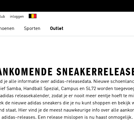
lub
inloggen
hoenen
Sporten
Outlet
ANKOMENDE SNEAKERRELEAS
nd je alle informatie over adidas-releasedata. Nieuwe schoenlan
sief Samba, Handball Spezial, Campus en SL72 worden toegevoe
adidas releasekalender, zodat je er nooit meer eentje hoeft te m
k de nieuwe adidas sneakers die je nu kunt shoppen en bekijk 
nd staat. Hier vind je de meest nauwkeurige info over alle aank
adidas-releases. Een release mislopen is nu haast onmogelijk.