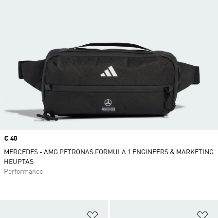
Price
€ 40
MERCEDES - AMG PETRONAS FORMULA 1 ENGINEERS & MARKETING
HEUPTAS
Performance
Op verlanglijst zetten
Op