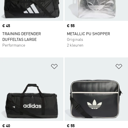
Price
€ 45
Price
€ 55
TRAINING DEFENDER
METALLIC PU SHOPPER
DUFFELTAS LARGE
Originals
Performance
2 kleuren
Op verlanglijst zetten
Op
Price
€ 40
Price
€ 55