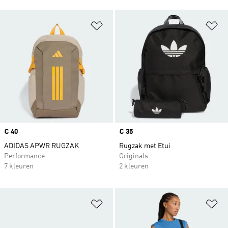
Op verlanglijst zetten
Op
Price
€ 40
Price
€ 35
ADIDAS APWR RUGZAK
Rugzak met Etui
Performance
Originals
7 kleuren
2 kleuren
Op verlanglijst zetten
Op