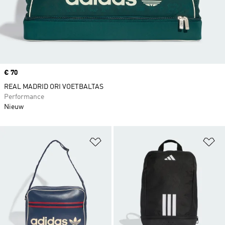
Price
€ 70
REAL MADRID ORI VOETBALTAS
Performance
Nieuw
Op verlanglijst zetten
Op