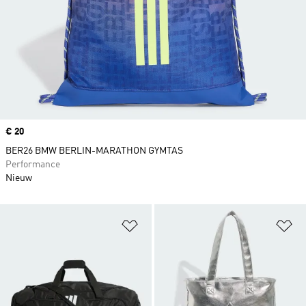
Price
€ 20
BER26 BMW BERLIN-MARATHON GYMTAS
Performance
Nieuw
Op verlanglijst zetten
Op