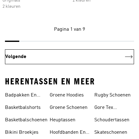
Originals
2 kleuren
2 kleuren
Pagina 1 van 9
Volgende
HERENTASSEN EN MEER
Badpakken En
Groene Hoodies
Rugby Schoenen
Tankini's
Basketbalshorts
Groene Schoenen
Gore Tex
Schoenen
Basketbalschoenen
Heuptassen
Schoudertassen
Bikini Broekjes
Hoofdbanden En
Skateschoenen