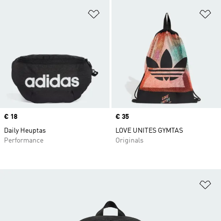
Op verlanglijst zetten
Op
Price
€ 18
Price
€ 35
Daily Heuptas
LOVE UNITES GYMTAS
Performance
Originals
Op