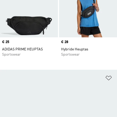
Price
€ 25
Price
€ 28
ADIDAS PRIME HEUPTAS
Hybride Heuptas
Sportswear
Sportswear
Op