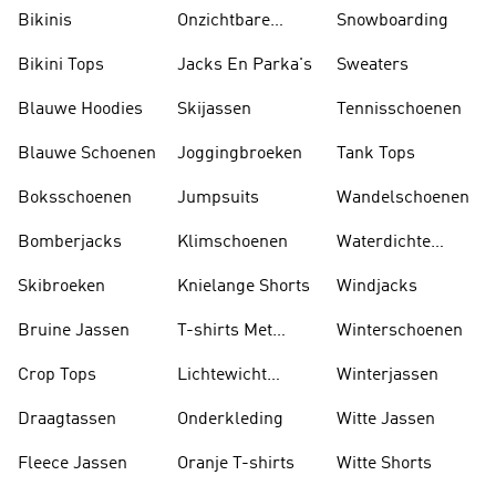
Zonnekleppen
Bikinis
Onzichtbare
Snowboarding
Sokken
Bikini Tops
Jacks En Parka's
Sweaters
Blauwe Hoodies
Skijassen
Tennisschoenen
Blauwe Schoenen
Joggingbroeken
Tank Tops
Boksschoenen
Jumpsuits
Wandelschoenen
Bomberjacks
Klimschoenen
Waterdichte
Jassen
Skibroeken
Knielange Shorts
Windjacks
Bruine Jassen
T-shirts Met
Winterschoenen
Lange Mouwen
Crop Tops
Lichtewicht
Winterjassen
Jassen
Draagtassen
Onderkleding
Witte Jassen
Fleece Jassen
Oranje T-shirts
Witte Shorts