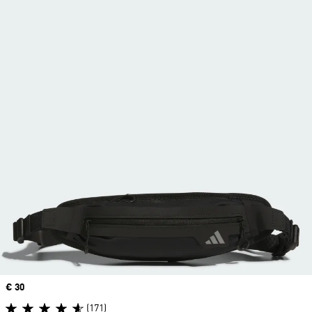
Price
€ 30
(171)