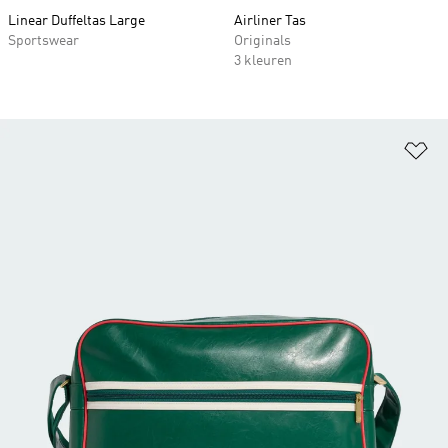
Linear Duffeltas Large
Airliner Tas
Sportswear
Originals
3 kleuren
Op