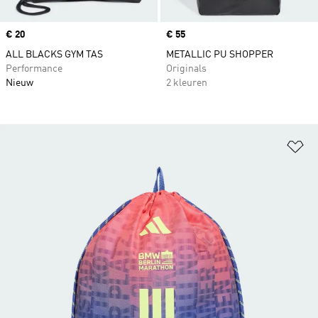
Price
€ 20
Price
€ 55
ALL BLACKS GYM TAS
METALLIC PU SHOPPER
Performance
Originals
Nieuw
2 kleuren
Op