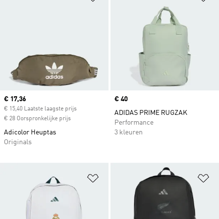
Current price
€ 17,36
Price
€ 40
€ 15,40 Laatste laagste prijs
ADIDAS PRIME RUGZAK
€ 28 Oorspronkelijke prijs
Performance
Adicolor Heuptas
3 kleuren
Originals
Op verlanglijst zetten
Op