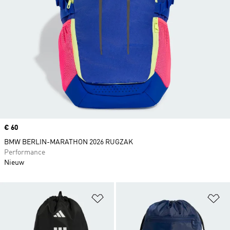
Price
€ 60
BMW BERLIN-MARATHON 2026 RUGZAK
Performance
Nieuw
Op verlanglijst zetten
Op