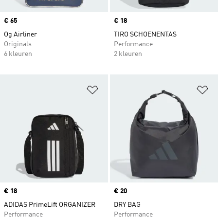
Price
€ 65
Price
€ 18
Og Airliner
TIRO SCHOENENTAS
Originals
Performance
6 kleuren
2 kleuren
Op verlanglijst zetten
Op
Price
€ 18
Price
€ 20
ADIDAS PrimeLift ORGANIZER
DRY BAG
Performance
Performance