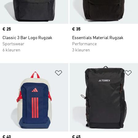
Price
€ 25
Price
€ 35
Classic 3 Bar Logo Rugzak
Essentials Material Rugzak
Sportswear
Performance
6 kleuren
3 kleuren
Op verlanglijst zetten
Op
Price
€ 40
Price
€ 45