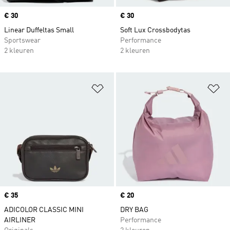
Price
€ 30
Price
€ 30
Linear Duffeltas Small
Soft Lux Crossbodytas
Sportswear
Performance
2 kleuren
2 kleuren
Op verlanglijst zetten
Op
Price
€ 35
Price
€ 20
ADICOLOR CLASSIC MINI
DRY BAG
AIRLINER
Performance