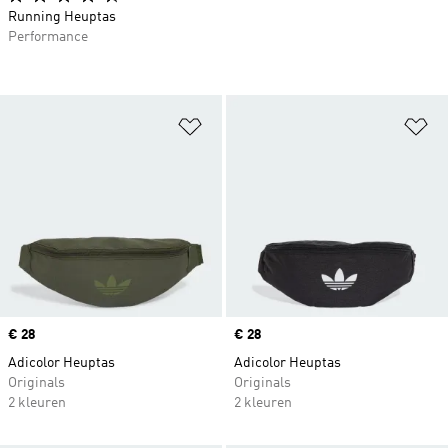
Running Heuptas
Performance
Op verlanglijst zetten
Op
Price
€ 28
Price
€ 28
Adicolor Heuptas
Adicolor Heuptas
Originals
Originals
2 kleuren
2 kleuren