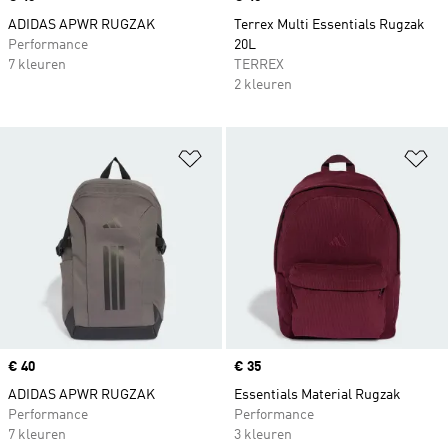
ADIDAS APWR RUGZAK
Terrex Multi Essentials Rugzak
Performance
20L
7 kleuren
TERREX
2 kleuren
Op verlanglijst zetten
Op
Price
€ 40
Price
€ 35
ADIDAS APWR RUGZAK
Essentials Material Rugzak
Performance
Performance
7 kleuren
3 kleuren