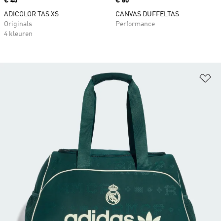
Price
€ 45
Price
€ 60
ADICOLOR TAS XS
CANVAS DUFFELTAS
Originals
Performance
4 kleuren
Op