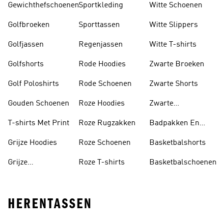
Gewichthefschoenen
Sportkleding
Witte Schoenen
Golfbroeken
Sporttassen
Witte Slippers
Golfjassen
Regenjassen
Witte T-shirts
Golfshorts
Rode Hoodies
Zwarte Broeken
Golf Poloshirts
Rode Schoenen
Zwarte Shorts
Gouden Schoenen
Roze Hoodies
Zwarte
Rugzakken
T-shirts Met Print
Roze Rugzakken
Badpakken En
Tankini's
Grijze Hoodies
Roze Schoenen
Basketbalshorts
Grijze
Roze T-shirts
Basketbalschoenen
Trainingspakken
HERENTASSEN