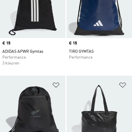
Price
€ 15
Price
€ 15
ADIDAS APWR Gymtas
TIRO GYMTAS
Performance
Performance
3 kleuren
Op verlanglijst zetten
Op