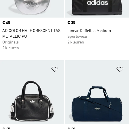
Price
€ 45
Price
€ 35
ADICOLOR HALF CRESCENT TAS
Linear Duffeltas Medium
METALLIC PU
Sportswear
Originals
2 kleuren
2 kleuren
Op verlanglijst zetten
Op