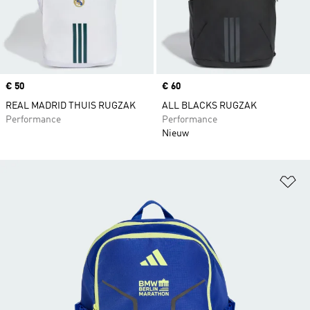
Price
€ 50
Price
€ 60
REAL MADRID THUIS RUGZAK
ALL BLACKS RUGZAK
Performance
Performance
Nieuw
Op