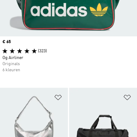
Price
€ 65
(323)
Og Airliner
Originals
6 kleuren
Op verlanglijst zetten
Op