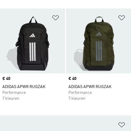
Op verlanglijst zetten
Op
Price
€ 40
Price
€ 40
ADIDAS APWR RUGZAK
ADIDAS APWR RUGZAK
Performance
Performance
7 kleuren
7 kleuren
Op