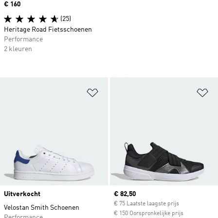
Price
€ 160
(25)
Heritage Road Fietsschoenen
Performance
2 kleuren
Op verlanglijst zetten
Op
Uitverkocht
Current price
€ 82,50
€ 75 Laatste laagste prijs
Velostan Smith Schoenen
€ 150 Oorspronkelijke prijs
Performance