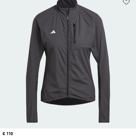
Op
Price
€ 110