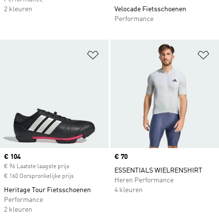
2 kleuren
Velocade Fietsschoenen
Performance
Op verlanglijst zetten
Op
Current price
€ 104
Price
€ 70
€ 96 Laatste laagste prijs
ESSENTIALS WIELRENSHIRT
€ 160 Oorspronkelijke prijs
Heren Performance
Heritage Tour Fietsschoenen
4 kleuren
Performance
2 kleuren