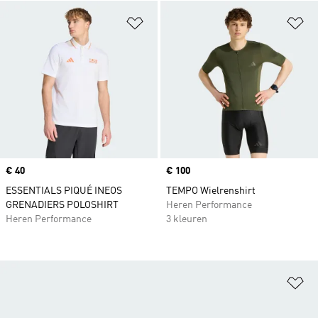
Op verlanglijst zetten
Op
Price
€ 40
Price
€ 100
ESSENTIALS PIQUÉ INEOS
TEMPO Wielrenshirt
GRENADIERS POLOSHIRT
Heren Performance
Heren Performance
3 kleuren
Op