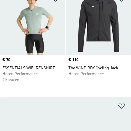
Price
€ 70
Price
€ 110
ESSENTIALS WIELRENSHIRT
The WIND.RDY Cycling Jack
Heren Performance
Heren Performance
4 kleuren
Op