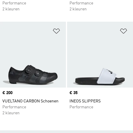
Performance
Performance
2 kleuren
2 kleuren
Op verlanglijst zetten
Op
Price
€ 200
Price
€ 35
VUELTANO CARBON Schoenen
INEOS SLIPPERS
Performance
Performance
2 kleuren