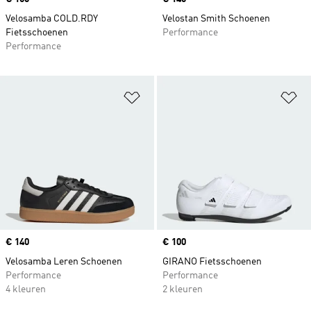
Velosamba COLD.RDY
Velostan Smith Schoenen
Fietsschoenen
Performance
Performance
Op verlanglijst zetten
Op
Price
€ 140
Price
€ 100
Velosamba Leren Schoenen
GIRANO Fietsschoenen
Performance
Performance
4 kleuren
2 kleuren