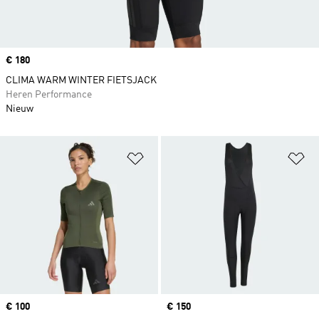
Price
€ 180
CLIMA WARM WINTER FIETSJACK
Heren Performance
Nieuw
Op verlanglijst zetten
Op
Price
€ 100
Price
€ 150