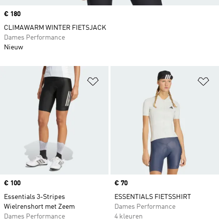
Price
€ 180
CLIMAWARM WINTER FIETSJACK
Dames Performance
Nieuw
Op verlanglijst zetten
Op
Price
€ 100
Price
€ 70
Essentials 3-Stripes
ESSENTIALS FIETSSHIRT
Wielrenshort met Zeem
Dames Performance
Dames Performance
4 kleuren