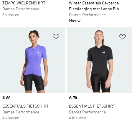
TEMPO WIELRENSHIRT
Winter Essentials Gevoerde
Dames Performance
Fietslegging met Lange Bib
3 kleuren
Dames Performance
Nieuw
Op verlanglijst zetten
Op
Price
€ 80
Price
€ 70
ESSENTIALS FIETSSHIRT
ESSENTIALS FIETSSHIRT
Dames Performance
Dames Performance
4 kleuren
4 kleuren