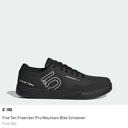
Price
€ 150
Five Ten Freerider Pro Mountain Bike Schoenen
Five Ten