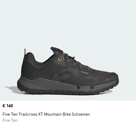
Price
€ 160
Five Ten Trailcross XT Mountain Bike Schoenen
Five Ten