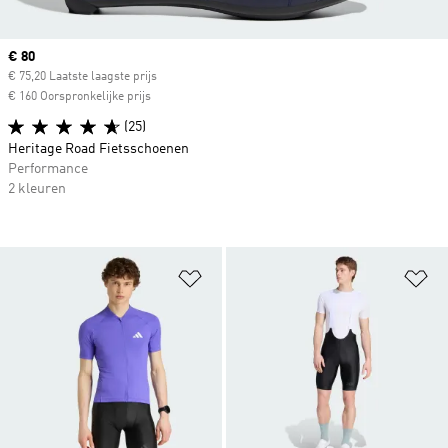
Current price
€ 80
€ 75,20 Laatste laagste prijs
€ 160 Oorspronkelijke prijs
(25)
Heritage Road Fietsschoenen
Performance
2 kleuren
Op verlanglijst zetten
Op