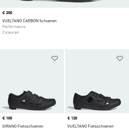
Price
€ 200
VUELTANO CARBON Schoenen
Performance
2 kleuren
Op verlanglijst zetten
Op
Price
€ 100
Price
€ 120
GIRANO Fietsschoenen
VUELTANO Fietsschoenen