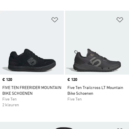
Op verlanglijst zetten
Op
Price
€ 120
Price
€ 120
FIVE TEN FREERIDER MOUNTAIN
Five Ten Trailcross LT Mountain
BIKE SCHOENEN
Bike Schoenen
Five Ten
Five Ten
2 kleuren