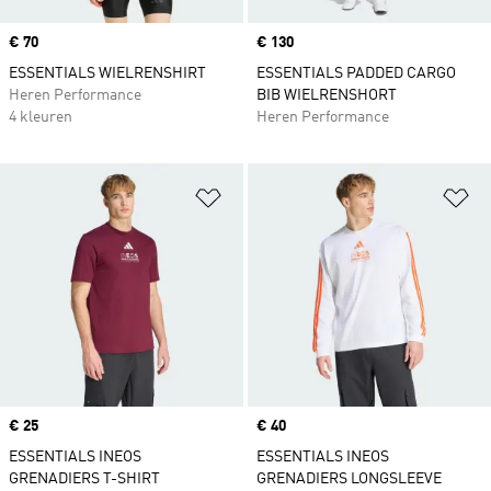
Price
€ 70
Price
€ 130
ESSENTIALS WIELRENSHIRT
ESSENTIALS PADDED CARGO
Heren Performance
BIB WIELRENSHORT
4 kleuren
Heren Performance
Op verlanglijst zetten
Op
Price
€ 25
Price
€ 40
ESSENTIALS INEOS
ESSENTIALS INEOS
GRENADIERS T-SHIRT
GRENADIERS LONGSLEEVE