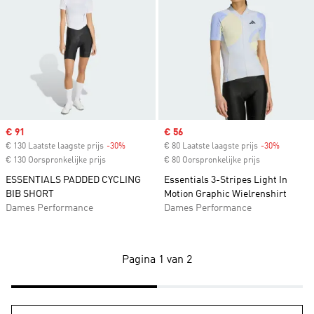
Sale price
€ 91
Sale price
€ 56
€ 130 Laatste laagste prijs
-30%
Discount
€ 80 Laatste laagste prijs
-30%
Discount
€ 130 Oorspronkelijke prijs
€ 80 Oorspronkelijke prijs
ESSENTIALS PADDED CYCLING
Essentials 3-Stripes Light In
BIB SHORT
Motion Graphic Wielrenshirt
Dames Performance
Dames Performance
Pagina 1 van 2