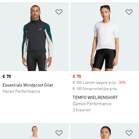
Op verlanglijst zetten
Op
Price
€ 70
Sale price
€ 70
€ 100 Laatste laagste prijs
-30%
Discoun
Essentials Windproof Gilet
€ 100 Oorspronkelijke prijs
Heren Performance
TEMPO WIELRENSHIRT
Dames Performance
3 kleuren
Op verlanglijst zetten
Op