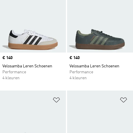
Price
€ 140
Price
€ 140
Velosamba Leren Schoenen
Velosamba Leren Schoenen
Performance
Performance
4 kleuren
4 kleuren
Op verlanglijst zetten
Op