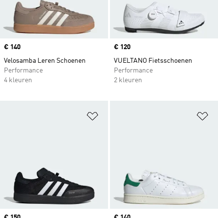
Price
€ 140
Price
€ 120
Velosamba Leren Schoenen
VUELTANO Fietsschoenen
Performance
Performance
4 kleuren
2 kleuren
Op verlanglijst zetten
Op
Price
€ 150
Price
€ 140