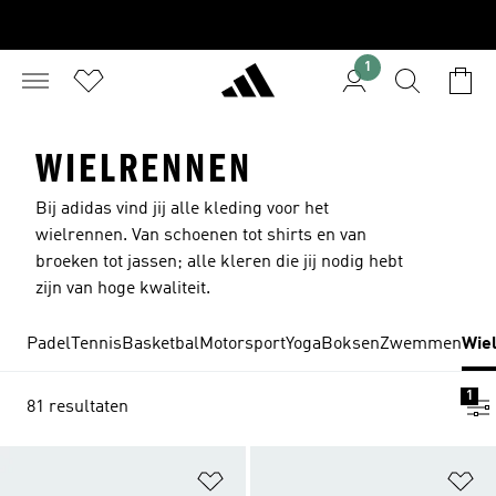
1
WIELRENNEN
Bij adidas vind jij alle kleding voor het
wielrennen. Van schoenen tot shirts en van
broeken tot jassen; alle kleren die jij nodig hebt
zijn van hoge kwaliteit.
Padel
Tennis
Basketbal
Motorsport
Yoga
Boksen
Zwemmen
Wie
1
81 resultaten
Op verlanglijst zetten
Op