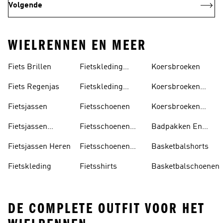
Volgende
WIELRENNEN EN MEER
Fiets Brillen
Fietskleding
Koersbroeken
Dames
Fiets Regenjas
Fietskleding
Koersbroeken
Heren
Dames
Fietsjassen
Fietsschoenen
Koersbroeken
Heren
Fietsjassen
Fietsschoenen
Badpakken En
Dames
Dames
Tankini's
Fietsjassen Heren
Fietsschoenen
Basketbalshorts
Heren
Fietskleding
Fietsshirts
Basketbalschoenen
DE COMPLETE OUTFIT VOOR HET