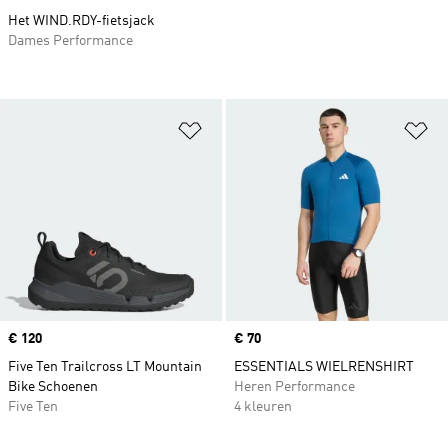
Het WIND.RDY-fietsjack
Dames Performance
Op verlanglijst zetten
Op
Price
€ 120
Price
€ 70
Five Ten Trailcross LT Mountain
ESSENTIALS WIELRENSHIRT
Bike Schoenen
Heren Performance
Five Ten
4 kleuren