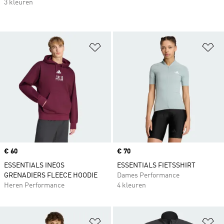
3 kleuren
Op verlanglijst zetten
Op
Price
€ 60
Price
€ 70
ESSENTIALS INEOS
ESSENTIALS FIETSSHIRT
GRENADIERS FLEECE HOODIE
Dames Performance
Heren Performance
4 kleuren
Op verlanglijst zetten
Op