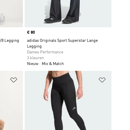
Price
€ 80
7/8 Legging
adidas Originals Sport Superstar Lange
Legging
Dames Performance
3 kleuren
Nieuw
Mix & Match
Op verlanglijst zetten
Op verlangl