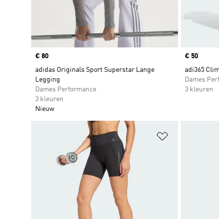
Price
€ 80
Price
€ 50
adidas Originals Sport Superstar Lange
adi365 Cli
Legging
Dames Per
Dames Performance
3 kleuren
3 kleuren
Nieuw
Op verlanglijs