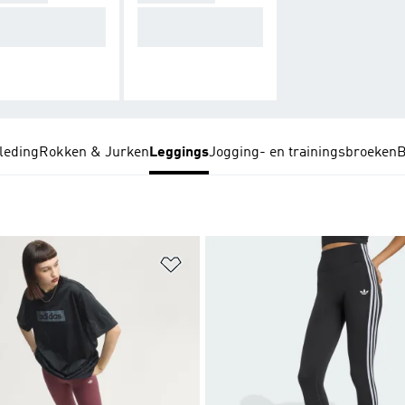
rakke compressi
Stijlvolle looks om i
asvormen.
n te loungen.
eding
Rokken & Jurken
Leggings
Jogging- en trainingsbroeken
B
t zetten
Op verlanglijst zetten