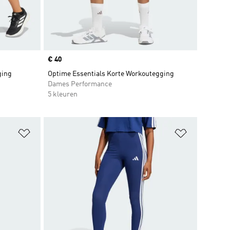
Price
€ 40
ging
Optime Essentials Korte Workoutegging
Dames Performance
5 kleuren
Op verlanglijst zetten
Op verlangl