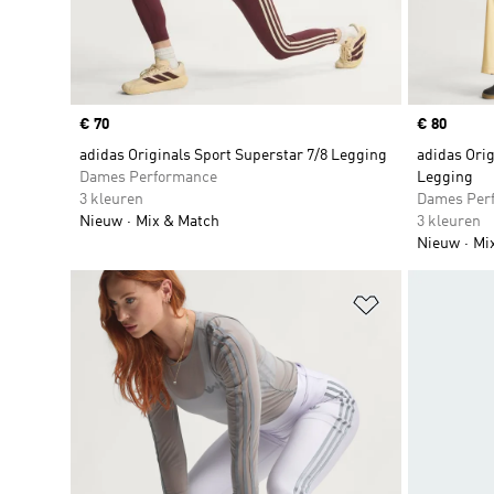
Price
€ 70
Price
€ 80
adidas Originals Sport Superstar 7/8 Legging
adidas Ori
Dames Performance
Legging
3 kleuren
Dames Per
Nieuw
Mix & Match
3 kleuren
Nieuw
Mi
Op verlanglijs