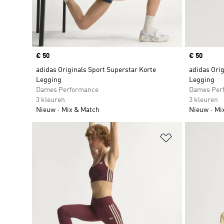
Price
€ 50
Price
€ 50
adidas Originals Sport Superstar Korte
adidas Orig
Legging
Legging
Dames Performance
Dames Per
3 kleuren
3 kleuren
Nieuw
Mix & Match
Nieuw
Mi
Op verlanglijs