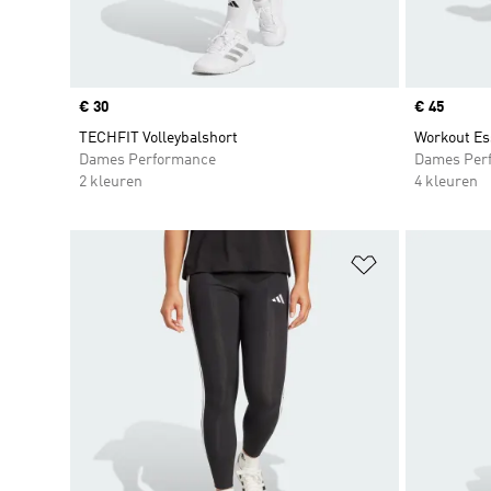
Price
€ 30
Price
€ 45
TECHFIT Volleybalshort
Workout Es
Dames Performance
Dames Per
2 kleuren
4 kleuren
Op verlanglijs