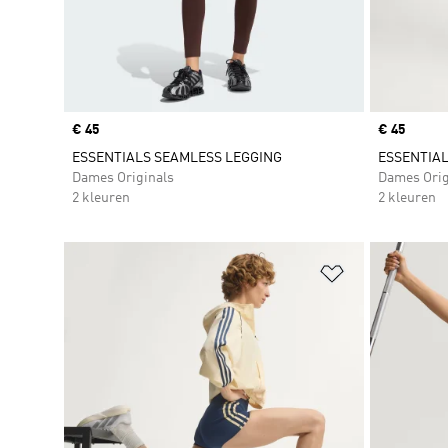
Price
€ 45
Price
€ 45
ESSENTIALS SEAMLESS LEGGING
ESSENTIAL
Dames Originals
Dames Orig
2 kleuren
2 kleuren
Op verlanglijs