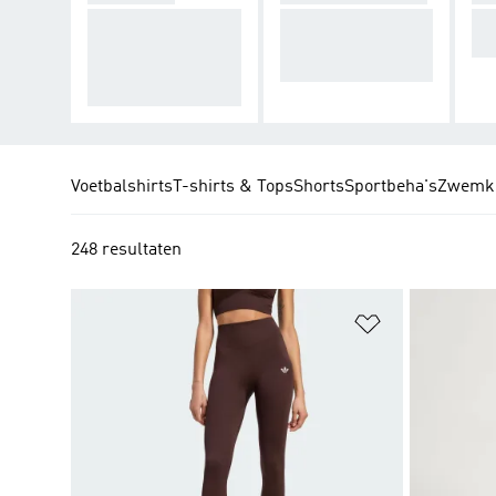
Gestroomlijnde pas
Stretchy pasvorme
St
vormen die aanvoel
n voor een gecontro
ep
en als een tweede h
leerde flow.
uid.
Voetbalshirts
T-shirts & Tops
Shorts
Sportbeha's
Zwemkl
248 resultaten
Op verlanglijs