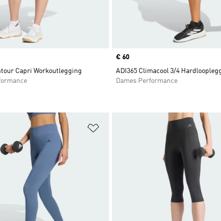
Price
€ 60
tour Capri Workoutlegging
ADI365 Climacool 3/4 Hardloopleg
formance
Dames Performance
t zetten
Op verlanglijst zetten