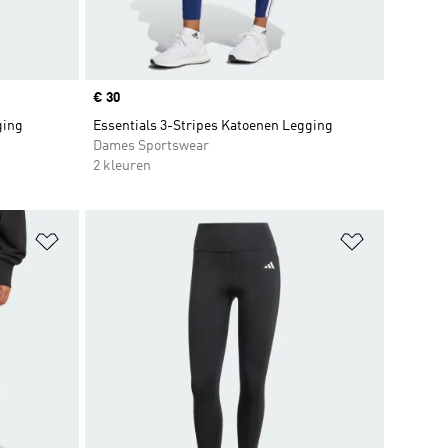
Price
€ 30
ging
Essentials 3-Stripes Katoenen Legging
Dames Sportswear
2 kleuren
Op verlanglijst zetten
Op verlangl