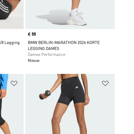
Price
€ 55
7/8 Legging
BMW BERLIN-MARATHON 2026 KORTE
LEGGING DAMES
Dames Performance
Nieuw
Op verlanglijst zetten
Op verlangl