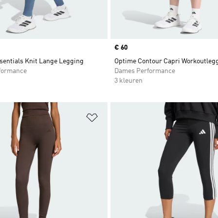
Price
€ 60
sentials Knit Lange Legging
Optime Contour Capri Workoutleg
formance
Dames Performance
3 kleuren
t zetten
Op verlanglijst zetten