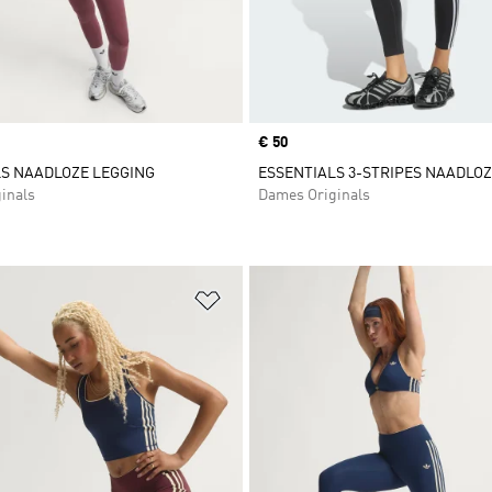
Price
€ 50
S NAADLOZE LEGGING
ESSENTIALS 3-STRIPES NAADLOZ
inals
Dames Originals
t zetten
Op verlanglijst zetten