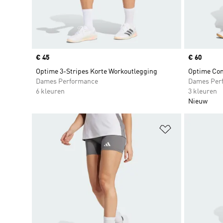
Price
€ 45
Price
€ 60
Optime 3-Stripes Korte Workoutlegging
Optime Con
Dames Performance
Dames Per
6 kleuren
3 kleuren
Nieuw
Op verlanglijs