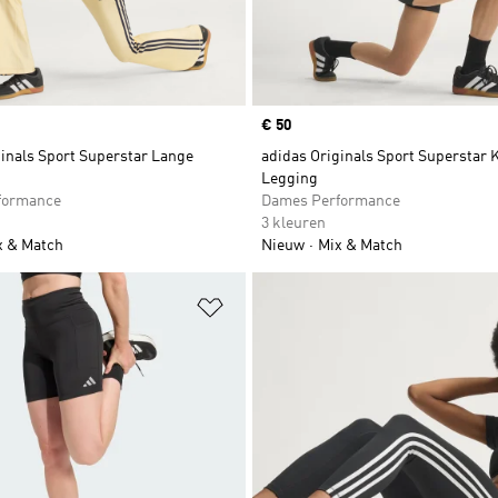
Price
€ 50
ginals Sport Superstar Lange
adidas Originals Sport Superstar 
Legging
formance
Dames Performance
3 kleuren
x & Match
Nieuw
Mix & Match
t zetten
Op verlanglijst zetten