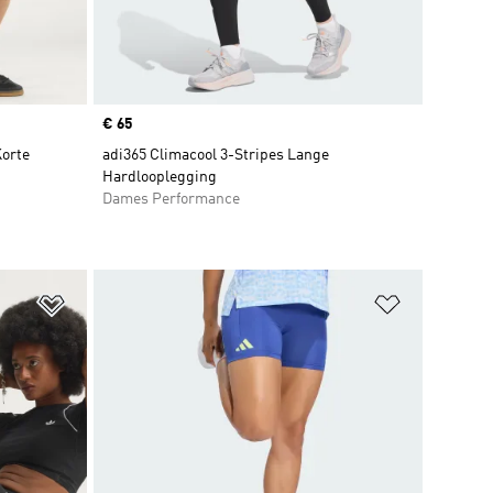
Price
€ 65
Korte
adi365 Climacool 3-Stripes Lange
Hardlooplegging
Dames Performance
Op verlanglijst zetten
Op verlangl