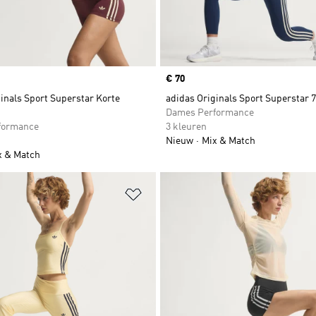
Price
€ 70
inals Sport Superstar Korte
adidas Originals Sport Superstar 
Dames Performance
formance
3 kleuren
Nieuw
Mix & Match
x & Match
t zetten
Op verlanglijst zetten