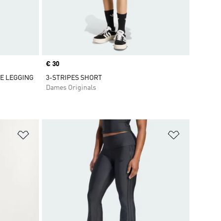
Price
€ 30
E LEGGING
3-STRIPES SHORT
Dames Originals
Op verlanglijst zetten
Op verlangl