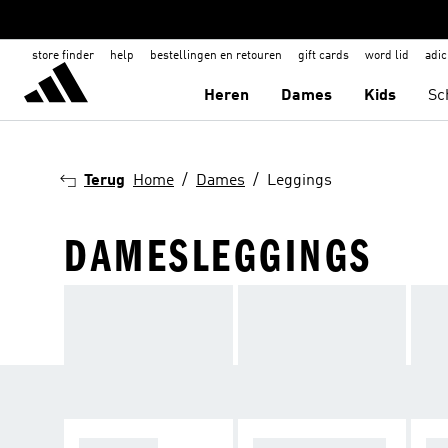
store finder
help
bestellingen en retouren
gift cards
word lid
adic
Heren
Dames
Kids
Sc
Terug
Home
Dames
Leggings
DAMESLEGGINGS
TRAINING
YOGA & PILATES
RU