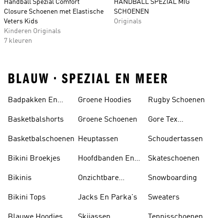
Handball Spezial Comfort
HANDBALL SPEZIAL MIG
Closure Schoenen met Elastische
SCHOENEN
Veters Kids
Originals
Kinderen Originals
7 kleuren
BLAUW • SPEZIAL EN MEER
Badpakken En
Groene Hoodies
Rugby Schoenen
Tankini's
Basketbalshorts
Groene Schoenen
Gore Tex
Schoenen
Basketbalschoenen
Heuptassen
Schoudertassen
Bikini Broekjes
Hoofdbanden En
Skateschoenen
Zonnekleppen
Bikinis
Onzichtbare
Snowboarding
Sokken
Bikini Tops
Jacks En Parka's
Sweaters
Blauwe Hoodies
Skijassen
Tennisschoenen