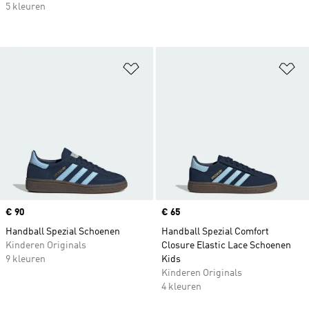
5 kleuren
Op verlanglijst zetten
Op
Price
€ 90
Price
€ 65
Handball Spezial Schoenen
Handball Spezial Comfort
Kinderen Originals
Closure Elastic Lace Schoenen
9 kleuren
Kids
Kinderen Originals
4 kleuren