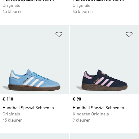
Originals
Originals
45 kleuren
45 kleuren
Op verlanglijst zetten
Op
Price
€ 110
Price
€ 90
Handball Spezial Schoenen
Handball Spezial Schoenen
Originals
Kinderen Originals
45 kleuren
9 kleuren