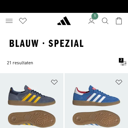
1
BLAUW · SPEZIAL
2
21 resultaten
Op verlanglijst zetten
Op