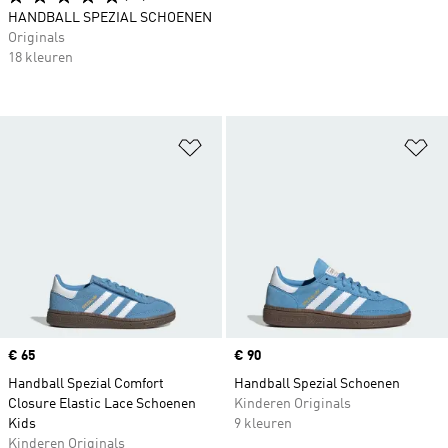
HANDBALL SPEZIAL SCHOENEN
Originals
18 kleuren
Op verlanglijst zetten
Op
Price
€ 65
Price
€ 90
Handball Spezial Comfort
Handball Spezial Schoenen
Closure Elastic Lace Schoenen
Kinderen Originals
Kids
9 kleuren
Kinderen Originals