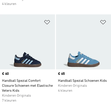
4 kleuren
Op verlanglijst zetten
Op
Price
€ 60
Price
€ 65
Handball Spezial Comfort
Handball Spezial Schoenen Kids
Closure Schoenen met Elastische
Kinderen Originals
Veters Kids
4 kleuren
Kinderen Originals
7 kleuren