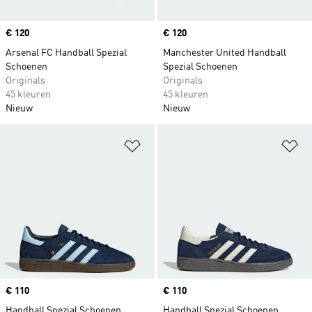
Price
€ 120
Price
€ 120
Arsenal FC Handball Spezial
Manchester United Handball
Schoenen
Spezial Schoenen
Originals
Originals
45 kleuren
45 kleuren
Nieuw
Nieuw
Op verlanglijst zetten
Op
Price
€ 110
Price
€ 110
Handball Spezial Schoenen
Handball Spezial Schoenen