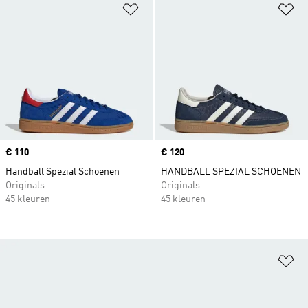
Op verlanglijst zetten
Op
Price
€ 110
Price
€ 120
Handball Spezial Schoenen
HANDBALL SPEZIAL SCHOENEN
Originals
Originals
45 kleuren
45 kleuren
Op