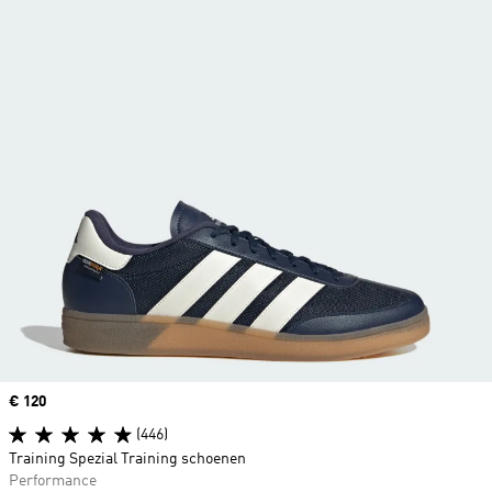
Price
€ 120
(446)
Training Spezial Training schoenen
Performance