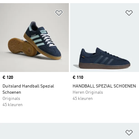
Op verlanglijst zetten
Op
Price
€ 120
Price
€ 110
Duitsland Handball Spezial
HANDBALL SPEZIAL SCHOENEN
Schoenen
Heren Originals
Originals
45 kleuren
45 kleuren
Op