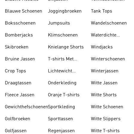
Blauwe Schoenen
Joggingbroeken
Tank Tops
Boksschoenen
Jumpsuits
Wandelschoenen
Bomberjacks
Klimschoenen
Waterdichte
Jassen
Skibroeken
Knielange Shorts
Windjacks
Bruine Jassen
T-shirts Met
Winterschoenen
Lange Mouwen
Crop Tops
Lichtewicht
Winterjassen
Jassen
Draagtassen
Onderkleding
Witte Jassen
Fleece Jassen
Oranje T-shirts
Witte Shorts
Gewichthefschoenen
Sportkleding
Witte Schoenen
Golfbroeken
Sporttassen
Witte Slippers
Golfjassen
Regenjassen
Witte T-shirts