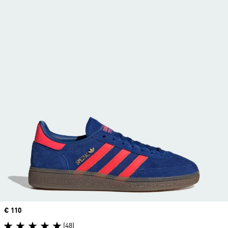
Price
€ 110
(48)