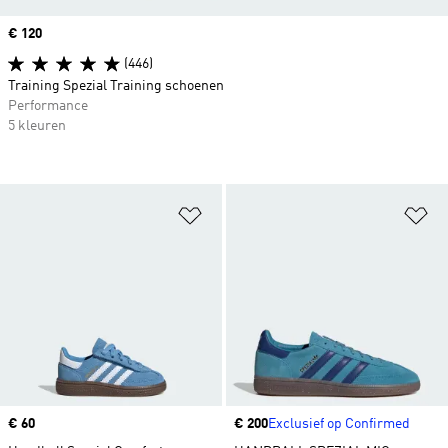
Price
€ 120
(446)
Training Spezial Training schoenen
Performance
5 kleuren
Op verlanglijst zetten
Op
Price
€ 60
Price
€ 200
Exclusief op Confirmed