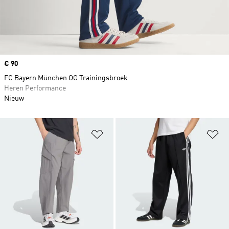
Price
€ 90
FC Bayern München OG Trainingsbroek
Heren Performance
Nieuw
Op verlanglijst zetten
Op