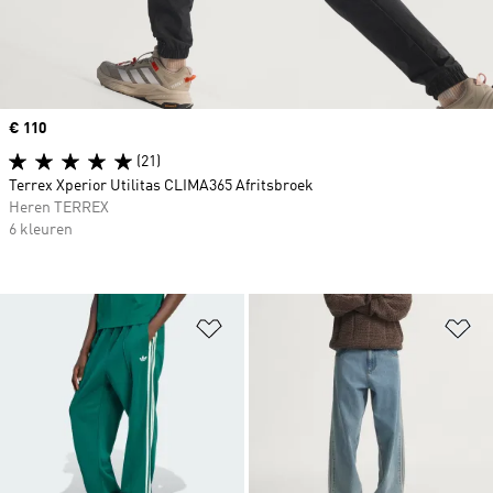
Price
€ 110
(21)
Terrex Xperior Utilitas CLIMA365 Afritsbroek
Heren TERREX
6 kleuren
Op verlanglijst zetten
Op