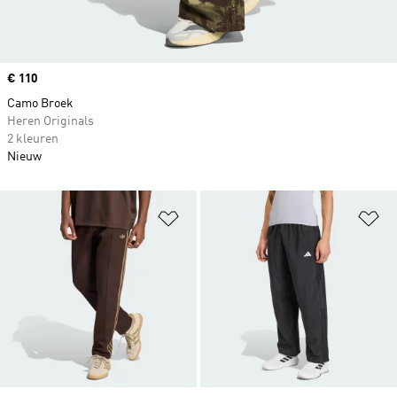
Price
€ 110
Camo Broek
Heren Originals
2 kleuren
Nieuw
Op verlanglijst zetten
Op