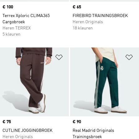
Price
€ 100
Price
€ 65
Terrex Xploric CLIMA365
FIREBIRD TRAININGSBROEK
Cargobroek
Heren Originals
Heren TERREX
18 kleuren
5 kleuren
Op verlanglijst zetten
Op
Price
€ 75
Price
€ 90
CUTLINE JOGGINGBROEK
Real Madrid Originals
Heren Originals
Trainingsbroek