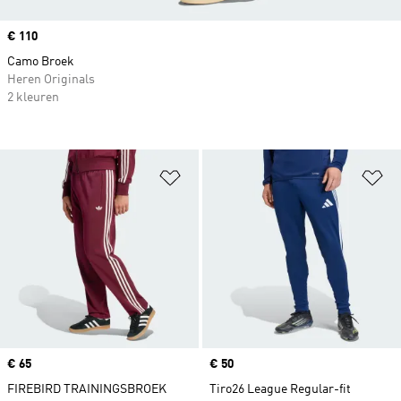
Price
€ 110
Camo Broek
Heren Originals
2 kleuren
Op verlanglijst zetten
Op
Price
€ 65
Price
€ 50
FIREBIRD TRAININGSBROEK
Tiro26 League Regular-fit