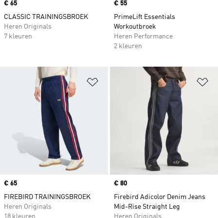
Price
€ 65
Price
€ 55
CLASSIC TRAININGSBROEK
PrimeLift Essentials
Heren Originals
Workoutbroek
7 kleuren
Heren Performance
2 kleuren
Op verlanglijst zetten
Op
Price
€ 65
Price
€ 80
FIREBIRD TRAININGSBROEK
Firebird Adicolor Denim Jeans
Heren Originals
Mid-Rise Straight Leg
18 kleuren
Heren Originals