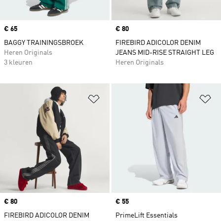
Price
€ 65
Price
€ 80
BAGGY TRAININGSBROEK
FIREBIRD ADICOLOR DENIM
Heren Originals
JEANS MID-RISE STRAIGHT LEG
3 kleuren
Heren Originals
Op verlanglijst zetten
Op
Price
€ 80
Price
€ 55
FIREBIRD ADICOLOR DENIM
PrimeLift Essentials