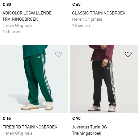
Price
€ 80
Price
€ 65
ADICOLOR LOSVALLENDE
CLASSIC TRAININGSBROEK
TRAININGSBROEK
Heren Originals
Heren Originals
7 kleuren
6 kleuren
Op verlanglijst zetten
Op
Price
€ 65
Price
€ 90
FIREBIRD TRAININGSBROEK
Juventus Turin OG
Heren Originals
Trainingsbroek