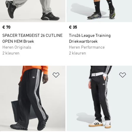
Price
€ 70
Price
€ 35
SPACER TEAMGEIST 26 CUTLINE
Tiro26 League Training
OPEN HEM Broek
Driekwartbroek
Heren Originals
Heren Performance
2 kleuren
2 kleuren
Op verlanglijst zetten
Op