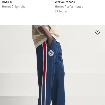
BROEK
Workoutbroek
Heren Originals
Heren Performance
2 kleuren
Op