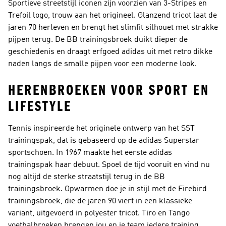
Sportieve streetstijl iconen zijn voorzien van 3-Stripes en
Trefoil logo, trouw aan het origineel. Glanzend tricot laat de
jaren 70 herleven en brengt het slimfit silhouet met strakke
pijpen terug. De BB trainingsbroek duikt dieper de
geschiedenis en draagt erfgoed adidas uit met retro dikke
naden langs de smalle pijpen voor een moderne look.
HERENBROEKEN VOOR SPORT EN
LIFESTYLE
Tennis inspireerde het originele ontwerp van het SST
trainingspak, dat is gebaseerd op de adidas Superstar
sportschoen. In 1967 maakte het eerste adidas
trainingspak haar debuut. Spoel de tijd vooruit en vind nu
nog altijd de sterke straatstijl terug in de BB
trainingsbroek. Opwarmen doe je in stijl met de Firebird
trainingsbroek, die de jaren 90 viert in een klassieke
variant, uitgevoerd in polyester tricot. Tiro en Tango
voetbalbroeken brengen jou en je team iedere training