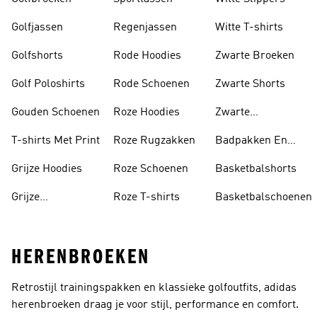
Golfjassen
Regenjassen
Witte T-shirts
Golfshorts
Rode Hoodies
Zwarte Broeken
Golf Poloshirts
Rode Schoenen
Zwarte Shorts
Gouden Schoenen
Roze Hoodies
Zwarte
Rugzakken
T-shirts Met Print
Roze Rugzakken
Badpakken En
Tankini's
Grijze Hoodies
Roze Schoenen
Basketbalshorts
Grijze
Roze T-shirts
Basketbalschoenen
Trainingspakken
HERENBROEKEN
Retrostijl trainingspakken en klassieke golfoutfits, adidas
herenbroeken draag je voor stijl, performance en comfort.