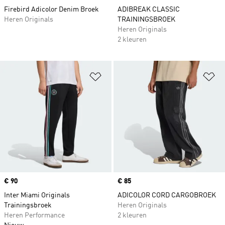
Firebird Adicolor Denim Broek
ADIBREAK CLASSIC
Heren Originals
TRAININGSBROEK
Heren Originals
2 kleuren
Op verlanglijst zetten
Op
Price
€ 90
Price
€ 85
Inter Miami Originals
ADICOLOR CORD CARGOBROEK
Trainingsbroek
Heren Originals
Heren Performance
2 kleuren