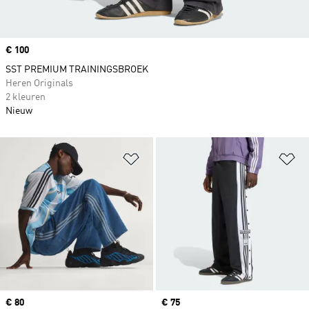
Price
€ 100
SST PREMIUM TRAININGSBROEK
Heren Originals
2 kleuren
Nieuw
Op verlanglijst zetten
Op
Price
€ 80
Price
€ 75