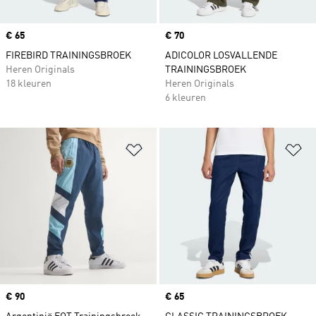
Price
€ 65
Price
€ 70
FIREBIRD TRAININGSBROEK
ADICOLOR LOSVALLENDE
Heren Originals
TRAININGSBROEK
18 kleuren
Heren Originals
6 kleuren
Op verlanglijst zetten
Op
Price
€ 90
Price
€ 65