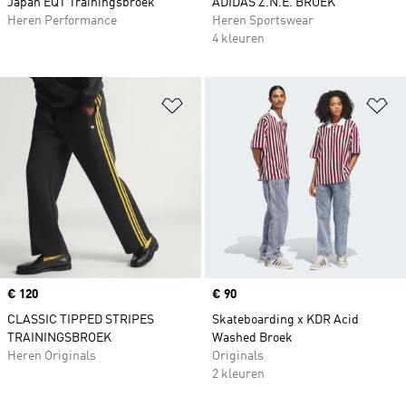
Japan EQT Trainingsbroek
ADIDAS Z.N.E. BROEK
Heren Performance
Heren Sportswear
4 kleuren
Op verlanglijst zetten
Op
Price
€ 120
Price
€ 90
CLASSIC TIPPED STRIPES
Skateboarding x KDR Acid
TRAININGSBROEK
Washed Broek
Heren Originals
Originals
2 kleuren