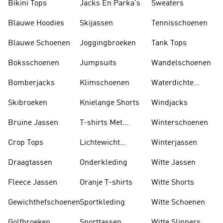
Bikini Tops
Jacks En Parka's
Sweaters
Blauwe Hoodies
Skijassen
Tennisschoenen
Blauwe Schoenen
Joggingbroeken
Tank Tops
Boksschoenen
Jumpsuits
Wandelschoenen
Bomberjacks
Klimschoenen
Waterdichte
Jassen
Skibroeken
Knielange Shorts
Windjacks
Bruine Jassen
T-shirts Met
Winterschoenen
Lange Mouwen
Crop Tops
Lichtewicht
Winterjassen
Jassen
Draagtassen
Onderkleding
Witte Jassen
Fleece Jassen
Oranje T-shirts
Witte Shorts
Gewichthefschoenen
Sportkleding
Witte Schoenen
Golfbroeken
Sporttassen
Witte Slippers