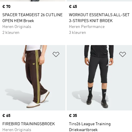
Price
€ 70
Price
€ 45
SPACER TEAMGEIST 26 CUTLINE
WORKOUT ESSENTIALS ALL-SET
OPEN HEM Broek
3-STRIPES KNIT BROEK
Heren Originals
Heren Performance
2 kleuren
3 kleuren
Op verlanglijst zetten
Op
Price
€ 65
Price
€ 35
FIREBIRD TRAININGSBROEK
Tiro26 League Training
Heren Originals
Driekwartbroek