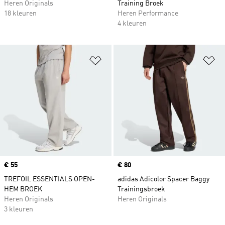
Heren Originals
Training Broek
18 kleuren
Heren Performance
4 kleuren
Op verlanglijst zetten
Op
Price
€ 55
Price
€ 80
TREFOIL ESSENTIALS OPEN-
adidas Adicolor Spacer Baggy
HEM BROEK
Trainingsbroek
Heren Originals
Heren Originals
3 kleuren