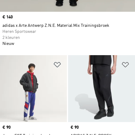
Price
€ 140
adidas x Arte Antwerp Z.N.E. Material Mix Trainingsbroek
Heren Sportswear
2 kleuren
Nieuw
Op verlanglijst zetten
Op
Price
€ 90
Price
€ 90