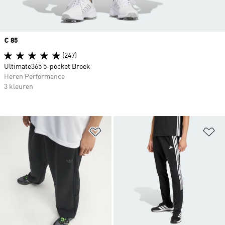
Price
€ 85
(247)
Ultimate365 5-pocket Broek
Heren Performance
3 kleuren
Op verlanglijst zetten
Op