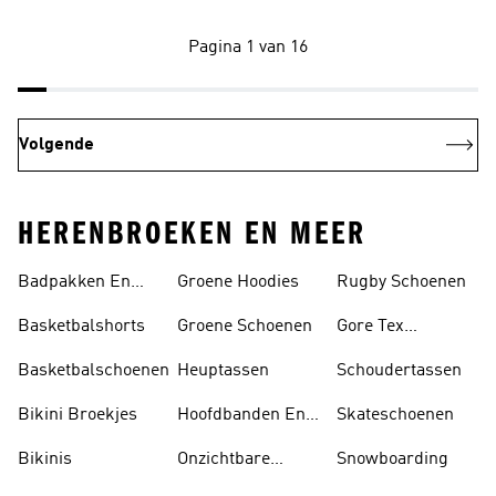
Pagina 1 van 16
Volgende
HERENBROEKEN EN MEER
Badpakken En
Groene Hoodies
Rugby Schoenen
Tankini's
Basketbalshorts
Groene Schoenen
Gore Tex
Schoenen
Basketbalschoenen
Heuptassen
Schoudertassen
Bikini Broekjes
Hoofdbanden En
Skateschoenen
Zonnekleppen
Bikinis
Onzichtbare
Snowboarding
Sokken