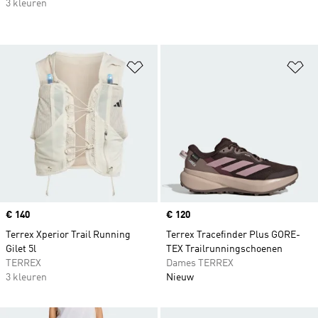
3 kleuren
Op verlanglijst zetten
Op
Price
€ 140
Price
€ 120
Terrex Xperior Trail Running
Terrex Tracefinder Plus GORE-
Gilet 5l
TEX Trailrunningschoenen
TERREX
Dames TERREX
3 kleuren
Nieuw