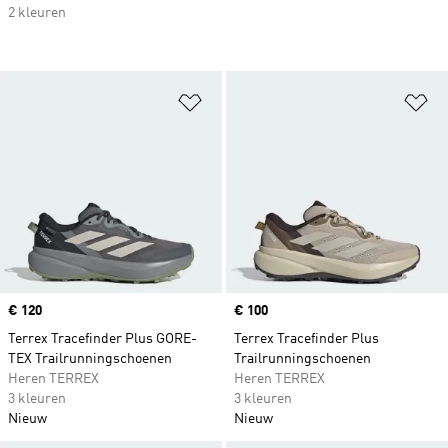
2 kleuren
Op verlanglijst zetten
Op
Price
€ 120
Price
€ 100
Terrex Tracefinder Plus GORE-
Terrex Tracefinder Plus
TEX Trailrunningschoenen
Trailrunningschoenen
Heren TERREX
Heren TERREX
3 kleuren
3 kleuren
Nieuw
Nieuw