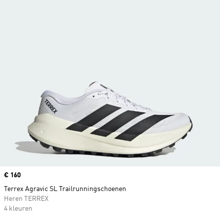
Price
€ 160
Terrex Agravic SL Trailrunningschoenen
Heren TERREX
4 kleuren