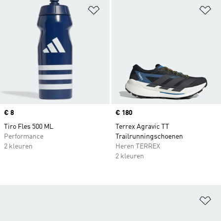
Op verlanglijst zetten
Op
Price
€ 8
Price
€ 180
Tiro Fles 500 ML
Terrex Agravic TT
Performance
Trailrunningschoenen
2 kleuren
Heren TERREX
2 kleuren
Op