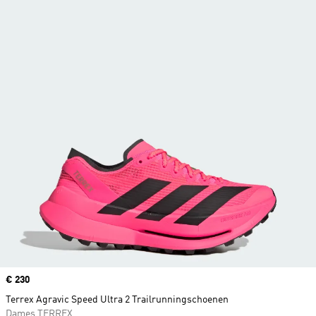
Price
€ 230
Terrex Agravic Speed Ultra 2 Trailrunningschoenen
Dames TERREX