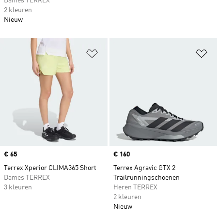
Dames TERREX
2 kleuren
Nieuw
Op verlanglijst zetten
Op
Price
€ 65
Price
€ 160
Terrex Xperior CLIMA365 Short
Terrex Agravic GTX 2
Dames TERREX
Trailrunningschoenen
3 kleuren
Heren TERREX
2 kleuren
Nieuw