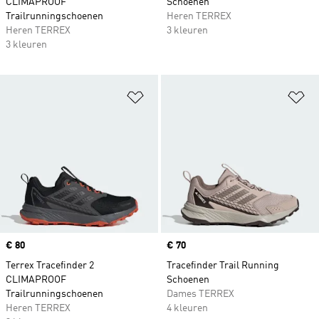
CLIMAPROOF
Schoenen
Trailrunningschoenen
Heren TERREX
Heren TERREX
3 kleuren
3 kleuren
Op verlanglijst zetten
Op
Price
€ 80
Price
€ 70
Terrex Tracefinder 2
Tracefinder Trail Running
CLIMAPROOF
Schoenen
Trailrunningschoenen
Dames TERREX
Heren TERREX
4 kleuren