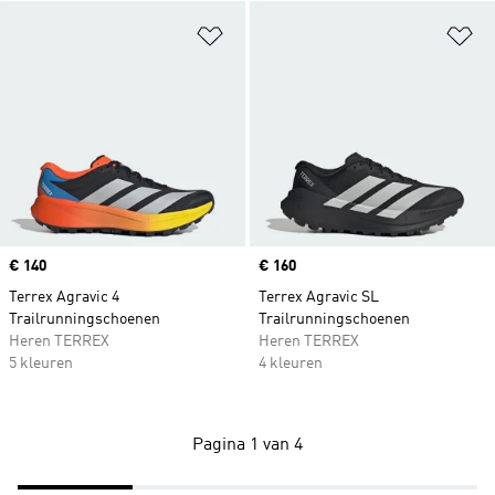
Op verlanglijst zetten
Op
Price
€ 140
Price
€ 160
Terrex Agravic 4
Terrex Agravic SL
Trailrunningschoenen
Trailrunningschoenen
Heren TERREX
Heren TERREX
5 kleuren
4 kleuren
Pagina 1 van 4