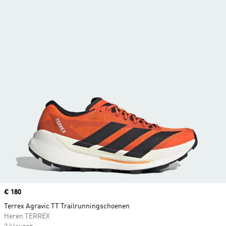
Price
€ 180
Terrex Agravic TT Trailrunningschoenen
Heren TERREX