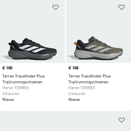
Op verlanglijst zetten
Op
Price
€ 100
Price
€ 100
Terrex Tracefinder Plus
Terrex Tracefinder Plus
Trailrunningschoenen
Trailrunningschoenen
Heren TERREX
Heren TERREX
3 kleuren
3 kleuren
Nieuw
Nieuw
Op