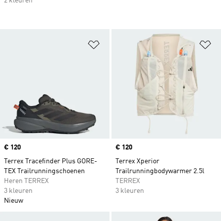
2 kleuren
Op verlanglijst zetten
Op
Price
€ 120
Price
€ 120
Terrex Tracefinder Plus GORE-
Terrex Xperior
TEX Trailrunningschoenen
Trailrunningbodywarmer 2.5l
Heren TERREX
TERREX
3 kleuren
3 kleuren
Nieuw