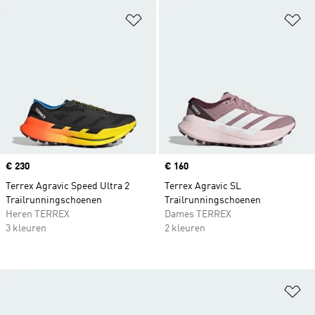
Op verlanglijst zetten
Op
Price
€ 230
Price
€ 160
Terrex Agravic Speed Ultra 2
Terrex Agravic SL
Trailrunningschoenen
Trailrunningschoenen
Heren TERREX
Dames TERREX
3 kleuren
2 kleuren
Op