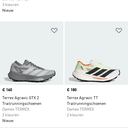
3 kleuren
Nieuw
Op verlanglijst zetten
Op
Price
€ 160
Price
€ 180
Terrex Agravic GTX 2
Terrex Agravic TT
Trailrunningschoenen
Trailrunningschoenen
Dames TERREX
Dames TERREX
2 kleuren
2 kleuren
Nieuw