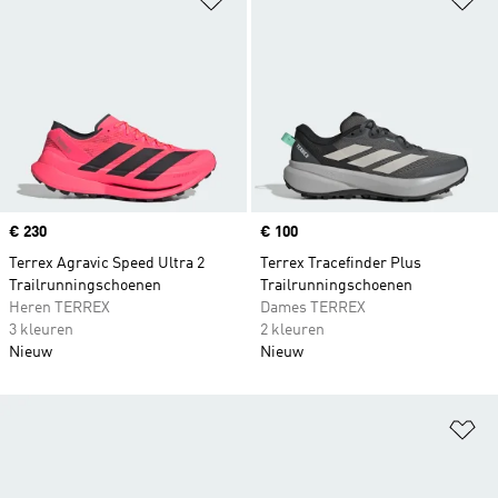
Price
€ 230
Price
€ 100
Terrex Agravic Speed Ultra 2
Terrex Tracefinder Plus
Trailrunningschoenen
Trailrunningschoenen
Heren TERREX
Dames TERREX
3 kleuren
2 kleuren
Nieuw
Nieuw
Op