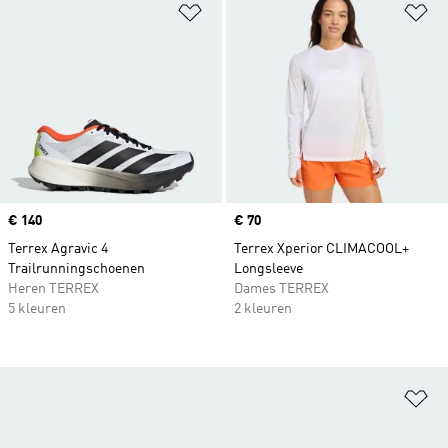
Op verlanglijst zetten
Op
Price
€ 140
Price
€ 70
Terrex Agravic 4
Terrex Xperior CLIMACOOL+
Trailrunningschoenen
Longsleeve
Heren TERREX
Dames TERREX
5 kleuren
2 kleuren
Op