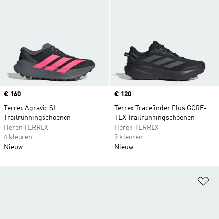
Price
€ 160
Price
€ 120
Terrex Agravic SL
Terrex Tracefinder Plus GORE-
Trailrunningschoenen
TEX Trailrunningschoenen
Heren TERREX
Heren TERREX
4 kleuren
3 kleuren
Nieuw
Nieuw
Op