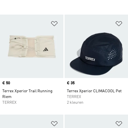
Op verlanglijst zetten
Op
Price
€ 50
Price
€ 35
Terrex Xperior Trail Running
Terrex Xperior CLIMACOOL Pet
Riem
TERREX
TERREX
2 kleuren
Op verlanglijst zetten
Op