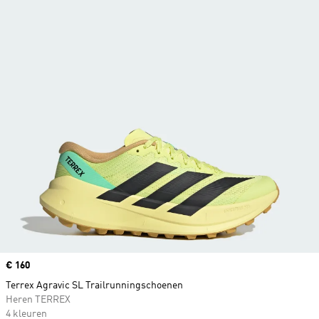
Price
€ 160
Terrex Agravic SL Trailrunningschoenen
Heren TERREX
4 kleuren