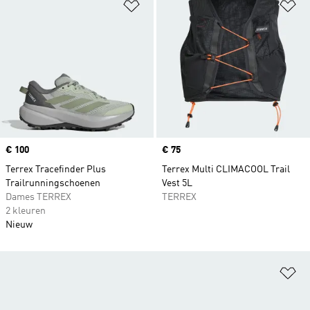
Op verlanglijst zetten
Op
Price
€ 100
Price
€ 75
Terrex Tracefinder Plus
Terrex Multi CLIMACOOL Trail
Trailrunningschoenen
Vest 5L
Dames TERREX
TERREX
2 kleuren
Nieuw
Op