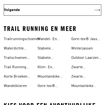
Volgende
TRAIL RUNNING EN MEER
Trailrunningschoenen
Wandel- En
Gore-tex® Jassen
Hikingschoenen
En regenjas
Waterdichte
Stabiele
Winterjassen
Trailschoenen
Wandelschoenen
Trailschoenen
Stabiele
Outdoor Laarzen
Voor Heren
Voor Heren
Wandelschoenen
En Schoenen
Trail Running
Klim- En
Zwarte
Voor Dames
Schoenen Voor
Boulderschoenen
Trailschoenen
Korte Broeken
Mountainbike
Zwarte
Dames
Voor Trail
Schoenen
Wandelschoenen
Wandelkleren
Gore-tex®
Mountainbike
Running
Schoenen
Schoenen Dames