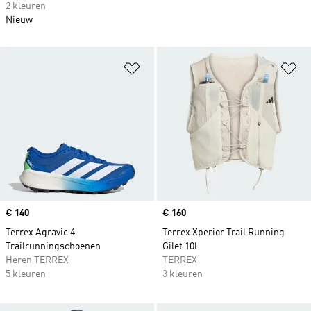
2 kleuren
Nieuw
Op verlanglijst zetten
Op
Price
€ 140
Price
€ 160
Terrex Agravic 4
Terrex Xperior Trail Running
Trailrunningschoenen
Gilet 10l
Heren TERREX
TERREX
5 kleuren
3 kleuren