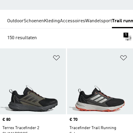
Outdoor
Schoenen
Kleding
Accessoires
Wandelsport
Trail run
1
150 resultaten
Op verlanglijst zetten
Op
Price
€ 80
Price
€ 70
Terrex Tracefinder 2
Tracefinder Trail Running