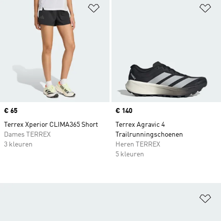
Op verlanglijst zetten
Op
Price
€ 65
Price
€ 140
Terrex Xperior CLIMA365 Short
Terrex Agravic 4
Dames TERREX
Trailrunningschoenen
3 kleuren
Heren TERREX
5 kleuren
Op