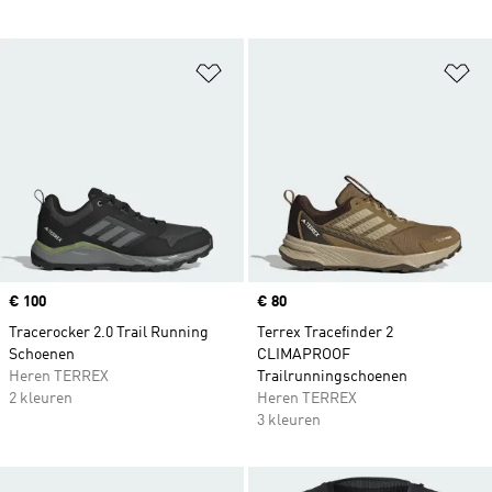
Op verlanglijst zetten
Op
Price
€ 100
Price
€ 80
Tracerocker 2.0 Trail Running
Terrex Tracefinder 2
Schoenen
CLIMAPROOF
Heren TERREX
Trailrunningschoenen
2 kleuren
Heren TERREX
3 kleuren