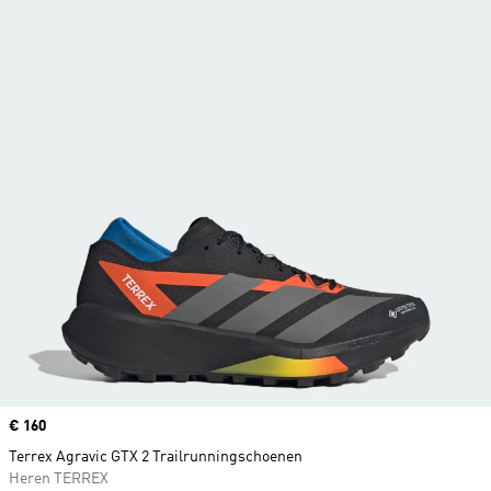
Price
€ 160
Terrex Agravic GTX 2 Trailrunningschoenen
Heren TERREX