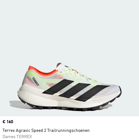
Price
€ 160
Terrex Agravic Speed 2 Trailrunningschoenen
Dames TERREX