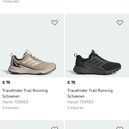
3 kleuren
Op verlanglijst zetten
Op
Price
€ 70
Price
€ 70
Tracefinder Trail Running
Tracefinder Trail Running
Schoenen
Schoenen
Heren TERREX
Heren TERREX
3 kleuren
3 kleuren
Op verlanglijst zetten
Op