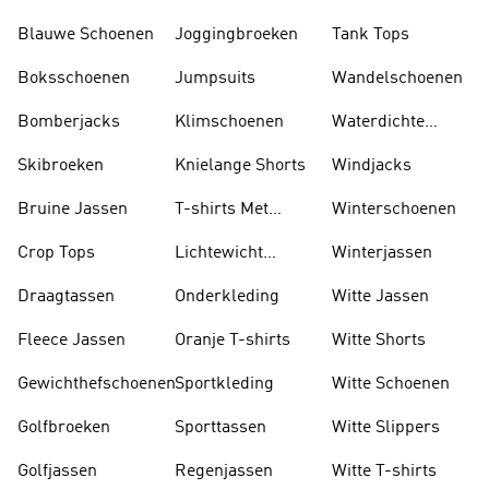
Blauwe Schoenen
Joggingbroeken
Tank Tops
Boksschoenen
Jumpsuits
Wandelschoenen
Bomberjacks
Klimschoenen
Waterdichte
Jassen
Skibroeken
Knielange Shorts
Windjacks
Bruine Jassen
T-shirts Met
Winterschoenen
Lange Mouwen
Crop Tops
Lichtewicht
Winterjassen
Jassen
Draagtassen
Onderkleding
Witte Jassen
Fleece Jassen
Oranje T-shirts
Witte Shorts
Gewichthefschoenen
Sportkleding
Witte Schoenen
Golfbroeken
Sporttassen
Witte Slippers
Golfjassen
Regenjassen
Witte T-shirts