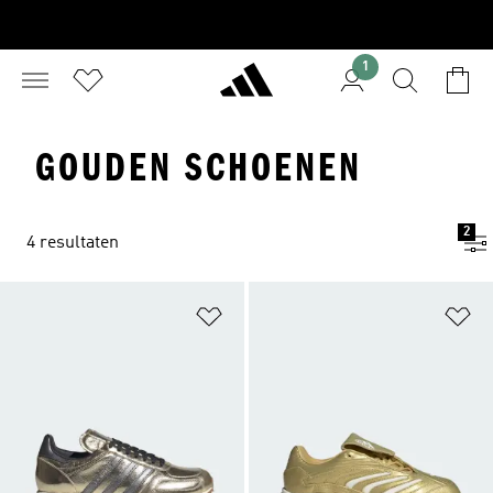
1
GOUDEN SCHOENEN
2
4 resultaten
Op verlanglijst zetten
Op