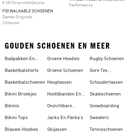
€ 220 Oorspronkelijke prijs
Performance
F50 WALKABLE SCHOENEN
Dames Originals
2 kleuren
GOUDEN SCHOENEN EN MEER
Badpakken En
Groene Hoodies
Rugby Schoenen
Tankini's
Basketbalshorts
Groene Schoenen
Gore Tex
Schoenen
Basketbalschoenen
Heuptassen
Schoudertassen
Bikini Broekjes
Hoofdbanden En
Skateschoenen
Zonnekleppen
Bikinis
Onzichtbare
Snowboarding
Sokken
Bikini Tops
Jacks En Parka's
Sweaters
Blauwe Hoodies
Skijassen
Tennisschoenen