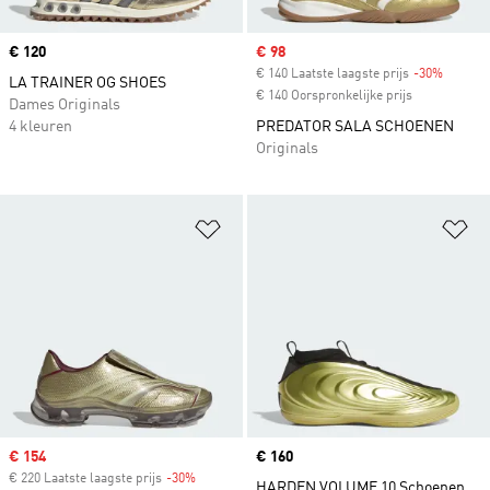
Price
€ 120
Sale price
€ 98
€ 140 Laatste laagste prijs
-30%
Discoun
LA TRAINER OG SHOES
€ 140 Oorspronkelijke prijs
Dames Originals
4 kleuren
PREDATOR SALA SCHOENEN
Originals
Op verlanglijst zetten
Op
Sale price
€ 154
Price
€ 160
€ 220 Laatste laagste prijs
-30%
Discount
HARDEN VOLUME 10 Schoenen