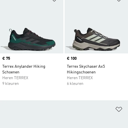
Price
€ 75
Price
€ 100
Terrex Anylander Hiking
Terrex Skychaser Ax5
Schoenen
Hikingschoenen
Heren TERREX
Heren TERREX
9 kleuren
6 kleuren
Op