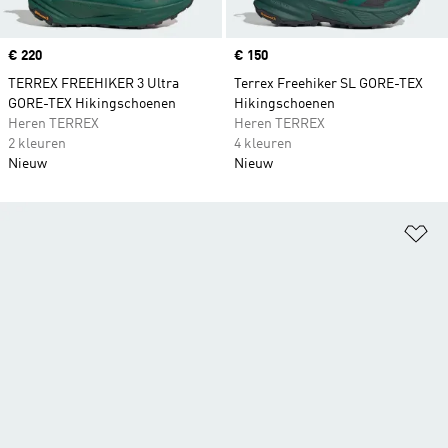
Price
€ 220
Price
€ 150
TERREX FREEHIKER 3 Ultra
Terrex Freehiker SL GORE-TEX
GORE-TEX Hikingschoenen
Hikingschoenen
Heren TERREX
Heren TERREX
2 kleuren
4 kleuren
Nieuw
Nieuw
Op