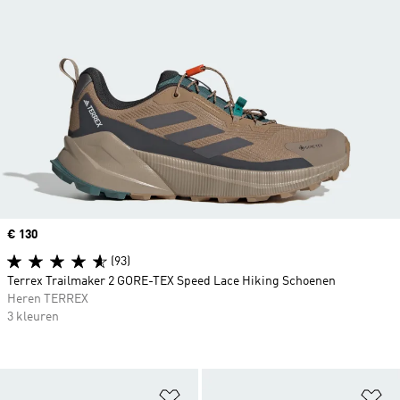
Price
€ 130
(93)
Terrex Trailmaker 2 GORE-TEX Speed Lace Hiking Schoenen
Heren TERREX
3 kleuren
Op verlanglijst zetten
Op