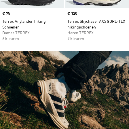
Price
€ 75
Price
€ 120
Terrex Anylander Hiking
Terrex Skychaser AX5 GORE-TEX
Schoenen
hikingschoenen
Dames TERREX
Heren TERREX
6 kleuren
7 kleuren