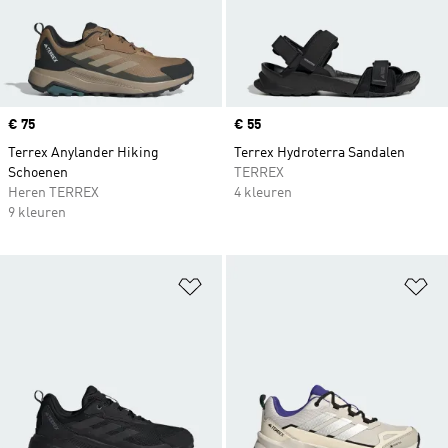
Price
€ 75
Price
€ 55
Terrex Anylander Hiking
Terrex Hydroterra Sandalen
Schoenen
TERREX
Heren TERREX
4 kleuren
9 kleuren
Op verlanglijst zetten
Op