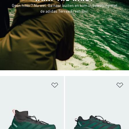
Geen hiker? Nu wel. Ga naar buiten en kom in beweging met
de adidas Terrex Freehiker.
Op verlanglijst zetten
Op