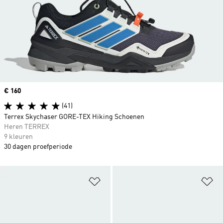
Price
€ 160
(41)
Terrex Skychaser GORE-TEX Hiking Schoenen
Heren TERREX
9 kleuren
30 dagen proefperiode
Op verlanglijst zetten
Op