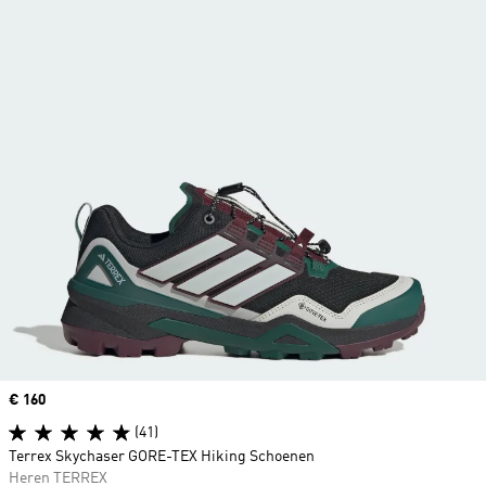
Price
€ 160
(41)
Terrex Skychaser GORE-TEX Hiking Schoenen
Heren TERREX