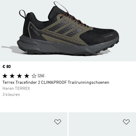
Price
€ 80
(26)
Terrex Tracefinder 2 CLIMAPROOF Trailrunningschoenen
Heren TERREX
3 kleuren
Op verlanglijst zetten
Op