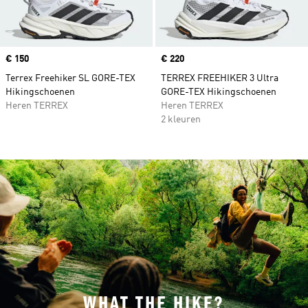
Price
€ 150
Price
€ 220
Terrex Freehiker SL GORE-TEX
TERREX FREEHIKER 3 Ultra
Hikingschoenen
GORE-TEX Hikingschoenen
Heren TERREX
Heren TERREX
2 kleuren
WHAT THE HIKE?