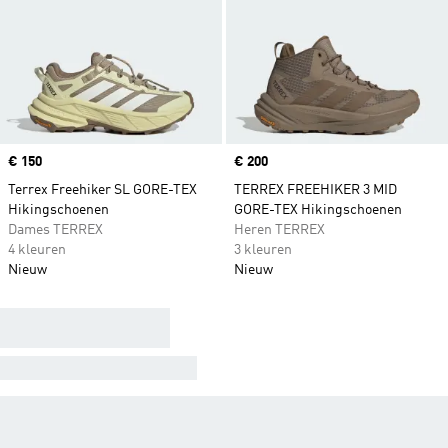
Price
€ 150
Price
€ 200
Terrex Freehiker SL GORE-TEX
TERREX FREEHIKER 3 MID
Hikingschoenen
GORE-TEX Hikingschoenen
Dames TERREX
Heren TERREX
4 kleuren
3 kleuren
Nieuw
Nieuw