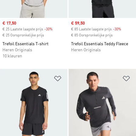
Sale price
€ 17,50
Sale price
€ 59,50
€ 25 Laatste laagste prijs
-30%
Discount
€ 85 Laatste laagste prijs
-30%
Discount
€ 25 Oorspronkelijke prijs
€ 85 Oorspronkelijke prijs
Trefoil Essentials T-shirt
Trefoil Essentials Teddy Fleece
Heren Originals
Heren Originals
10 kleuren
Op verlanglijst zetten
Op