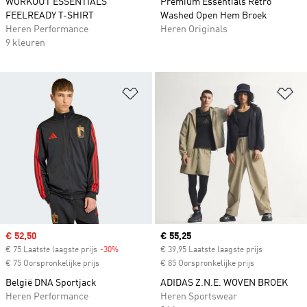
WORKOUT ESSENTIALS
Premium Essentials Retro
FEELREADY T-SHIRT
Washed Open Hem Broek
Heren Performance
Heren Originals
9 kleuren
Op verlanglijst zetten
Op
Sale price
€ 52,50
Current price
€ 55,25
€ 75 Laatste laagste prijs
-30%
Discount
€ 39,95 Laatste laagste prijs
€ 75 Oorspronkelijke prijs
€ 85 Oorspronkelijke prijs
België DNA Sportjack
ADIDAS Z.N.E. WOVEN BROEK
Heren Performance
Heren Sportswear