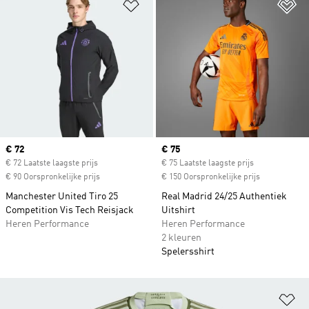
Op verlanglijst zetten
Op
Current price
€ 72
Current price
€ 75
€ 72 Laatste laagste prijs
€ 75 Laatste laagste prijs
€ 90 Oorspronkelijke prijs
€ 150 Oorspronkelijke prijs
Manchester United Tiro 25
Real Madrid 24/25 Authentiek
Competition Vis Tech Reisjack
Uitshirt
Heren Performance
Heren Performance
2 kleuren
Spelersshirt
Op