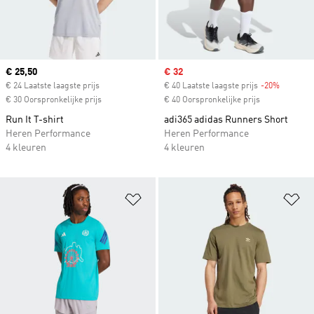
Current price
€ 25,50
Sale price
€ 32
€ 24 Laatste laagste prijs
€ 40 Laatste laagste prijs
-20%
Discount
€ 30 Oorspronkelijke prijs
€ 40 Oorspronkelijke prijs
Run It T-shirt
adi365 adidas Runners Short
Heren Performance
Heren Performance
4 kleuren
4 kleuren
Op verlanglijst zetten
Op