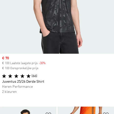
Sale price
€ 70
€ 100 Laatste laagste prijs
-30%
Discount
€ 100 Oorspronkelijke prijs
(66)
Juventus 25/26 Derde Shirt
Heren Performance
2 kleuren
Op verlanglijst zetten
Op