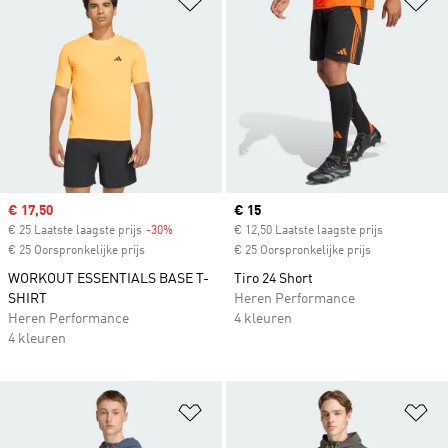
Sale price
€ 17,50
Current price
€ 15
€ 25 Laatste laagste prijs
-30%
Discount
€ 12,50 Laatste laagste prijs
€ 25 Oorspronkelijke prijs
€ 25 Oorspronkelijke prijs
WORKOUT ESSENTIALS BASE T-
Tiro 24 Short
SHIRT
Heren Performance
Heren Performance
4 kleuren
4 kleuren
Op verlanglijst zetten
Op