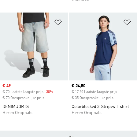
Op verlanglijst zetten
Op
Sale price
€ 49
Current price
€ 24,50
€ 70 Laatste laagste prijs
-30%
Discount
€ 17,50 Laatste laagste prijs
€ 70 Oorspronkelijke prijs
€ 35 Oorspronkelijke prijs
DENIM JORTS
Colorblocked 3-Stripes T-shirt
Heren Originals
Heren Originals