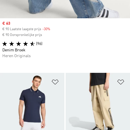
Sale price
€ 63
€ 90 Laatste laagste prijs
-30%
Discount
€ 90 Oorspronkelijke prijs
(96)
Denim Broek
Heren Originals
Op verlanglijst zetten
Op