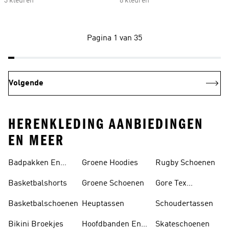
3 kleuren
8 kleuren
Pagina 1 van 35
Volgende
HERENKLEDING AANBIEDINGEN
EN MEER
Badpakken En
Groene Hoodies
Rugby Schoenen
Tankini's
Basketbalshorts
Groene Schoenen
Gore Tex
Schoenen
Basketbalschoenen
Heuptassen
Schoudertassen
Bikini Broekjes
Hoofdbanden En
Skateschoenen