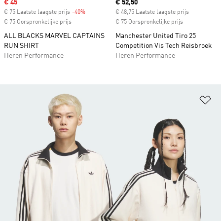
Sale price
€ 45
Current price
€ 52,50
€ 75 Laatste laagste prijs
-40%
Discount
€ 48,75 Laatste laagste prijs
€ 75 Oorspronkelijke prijs
€ 75 Oorspronkelijke prijs
ALL BLACKS MARVEL CAPTAINS
Manchester United Tiro 25
RUN SHIRT
Competition Vis Tech Reisbroek
Heren Performance
Heren Performance
Op