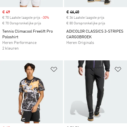
Sale price
€ 49
Current price
€ 46,40
€ 70 Laatste laagste prijs
-30%
Discount
€ 36 Laatste laagste prijs
€ 70 Oorspronkelijke prijs
€ 80 Oorspronkelijke prijs
Tennis Climacool Freelift Pro
ADICOLOR CLASSICS 3-STRIPES
Poloshirt
CARGOBROEK
Heren Performance
Heren Originals
2 kleuren
Op verlanglijst zetten
Op