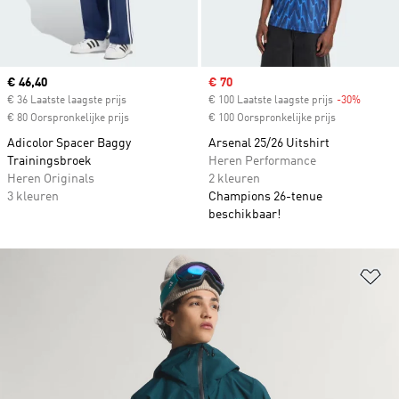
Current price
€ 46,40
Sale price
€ 70
€ 36 Laatste laagste prijs
€ 100 Laatste laagste prijs
-30%
Discoun
€ 80 Oorspronkelijke prijs
€ 100 Oorspronkelijke prijs
Adicolor Spacer Baggy
Arsenal 25/26 Uitshirt
Trainingsbroek
Heren Performance
Heren Originals
2 kleuren
3 kleuren
Champions 26-tenue
beschikbaar!
Op