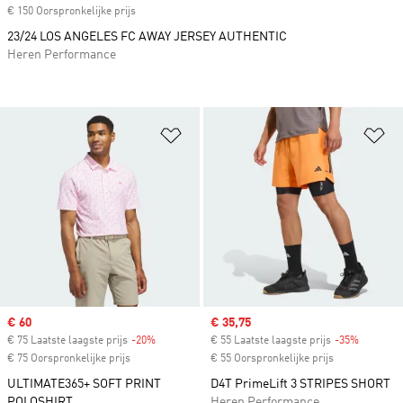
€ 150 Oorspronkelijke prijs
23/24 LOS ANGELES FC AWAY JERSEY AUTHENTIC
Heren Performance
Op verlanglijst zetten
Op
Sale price
€ 60
Sale price
€ 35,75
€ 75 Laatste laagste prijs
-20%
Discount
€ 55 Laatste laagste prijs
-35%
Discount
€ 75 Oorspronkelijke prijs
€ 55 Oorspronkelijke prijs
ULTIMATE365+ SOFT PRINT
D4T PrimeLift 3 STRIPES SHORT
POLOSHIRT
Heren Performance