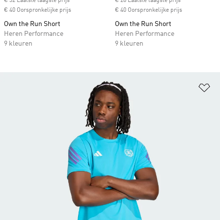
€ 32 Laatste laagste prijs
€ 28 Laatste laagste prijs
€ 40 Oorspronkelijke prijs
€ 40 Oorspronkelijke prijs
Own the Run Short
Own the Run Short
Heren Performance
Heren Performance
9 kleuren
9 kleuren
Op