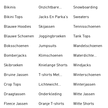
Zonnekleppen
Bikinis
Onzichtbare
Snowboarding
Sokken
Bikini Tops
Jacks En Parka's
Sweaters
Blauwe Hoodies
Skijassen
Tennisschoenen
Blauwe Schoenen
Joggingbroeken
Tank Tops
Boksschoenen
Jumpsuits
Wandelschoenen
Bomberjacks
Klimschoenen
Waterdichte
Jassen
Skibroeken
Knielange Shorts
Windjacks
Bruine Jassen
T-shirts Met
Winterschoenen
Lange Mouwen
Crop Tops
Lichtewicht
Winterjassen
Jassen
Draagtassen
Onderkleding
Witte Jassen
Fleece Jassen
Oranje T-shirts
Witte Shorts