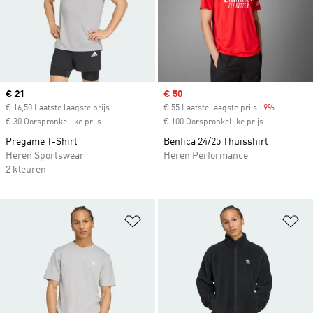
Current price
€ 21
Sale price
€ 50
€ 16,50 Laatste laagste prijs
€ 55 Laatste laagste prijs
-9%
Discount
€ 30 Oorspronkelijke prijs
€ 100 Oorspronkelijke prijs
Pregame T-Shirt
Benfica 24/25 Thuisshirt
Heren Sportswear
Heren Performance
2 kleuren
Op verlanglijst zetten
Op