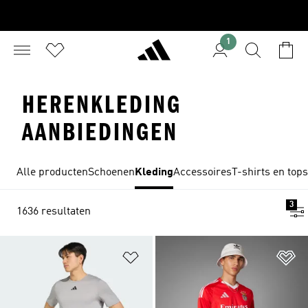
1
HERENKLEDING
AANBIEDINGEN
Alle producten
Schoenen
Kleding
Accessoires
T-shirts en tops
3
1636 resultaten
Op verlanglijst zetten
Op