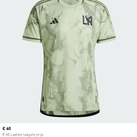
Current price
€ 60
€ 60 Laatste laagste prijs