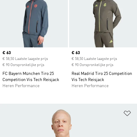
Current price
€ 63
Current price
€ 63
€ 58,50 Laatste laagste prijs
€ 58,50 Laatste laagste prijs
€ 90 Oorspronkelijke prijs
€ 90 Oorspronkelijke prijs
FC Bayern München Tiro 25
Real Madrid Tiro 25 Competition
Competition Vis Tech Reisjack
Vis Tech Reisjack
Heren Performance
Heren Performance
Op