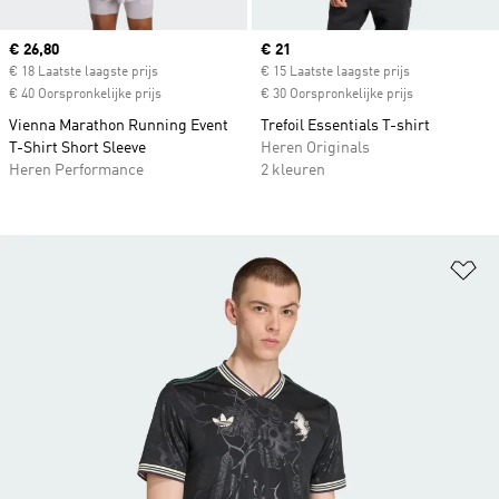
Current price
€ 26,80
Current price
€ 21
€ 18 Laatste laagste prijs
€ 15 Laatste laagste prijs
€ 40 Oorspronkelijke prijs
€ 30 Oorspronkelijke prijs
Vienna Marathon Running Event
Trefoil Essentials T-shirt
T-Shirt Short Sleeve
Heren Originals
Heren Performance
2 kleuren
Op