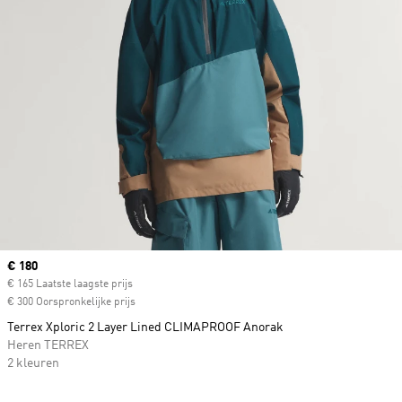
Current price
€ 180
€ 165 Laatste laagste prijs
€ 300 Oorspronkelijke prijs
Terrex Xploric 2 Layer Lined CLIMAPROOF Anorak
Heren TERREX
2 kleuren