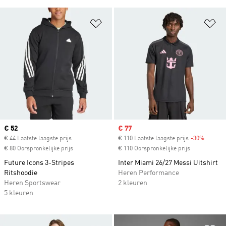
Op verlanglijst zetten
Op
Current price
€ 52
Sale price
€ 77
€ 44 Laatste laagste prijs
€ 110 Laatste laagste prijs
-30%
Discoun
€ 80 Oorspronkelijke prijs
€ 110 Oorspronkelijke prijs
Future Icons 3-Stripes
Inter Miami 26/27 Messi Uitshirt
Ritshoodie
Heren Performance
Heren Sportswear
2 kleuren
5 kleuren