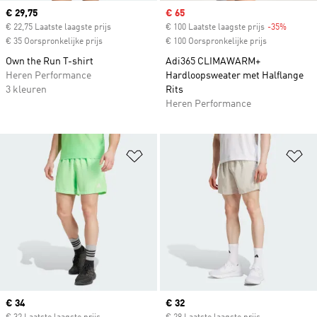
Current price
€ 29,75
Sale price
€ 65
€ 22,75 Laatste laagste prijs
€ 100 Laatste laagste prijs
-35%
Discoun
€ 35 Oorspronkelijke prijs
€ 100 Oorspronkelijke prijs
Own the Run T-shirt
Adi365 CLIMAWARM+
Heren Performance
Hardloopsweater met Halflange
3 kleuren
Rits
Heren Performance
Op verlanglijst zetten
Op
Current price
€ 34
Current price
€ 32