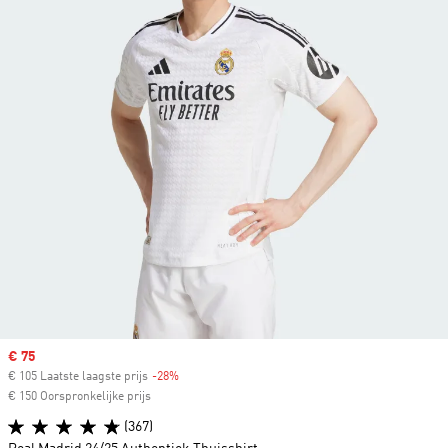
Sale price
€ 75
€ 105 Laatste laagste prijs
-28%
Discount
€ 150 Oorspronkelijke prijs
(367)