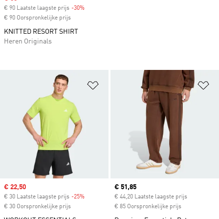
€ 90 Laatste laagste prijs
-30%
Discount
€ 90 Oorspronkelijke prijs
KNITTED RESORT SHIRT
Heren Originals
Op verlanglijst zetten
Op
Sale price
€ 22,50
Current price
€ 51,85
€ 30 Laatste laagste prijs
-25%
Discount
€ 44,20 Laatste laagste prijs
€ 30 Oorspronkelijke prijs
€ 85 Oorspronkelijke prijs