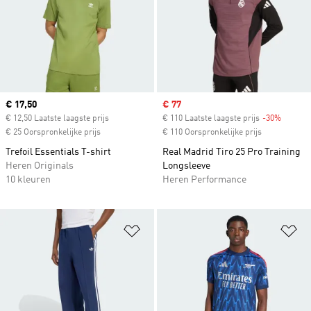
Current price
€ 17,50
Sale price
€ 77
€ 12,50 Laatste laagste prijs
€ 110 Laatste laagste prijs
-30%
Discoun
€ 25 Oorspronkelijke prijs
€ 110 Oorspronkelijke prijs
Trefoil Essentials T-shirt
Real Madrid Tiro 25 Pro Training
Heren Originals
Longsleeve
10 kleuren
Heren Performance
Op verlanglijst zetten
Op