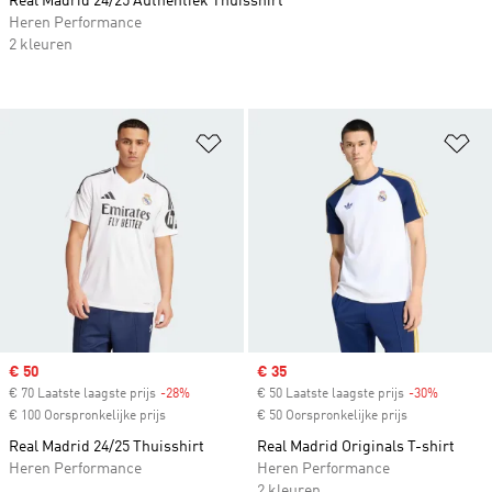
Real Madrid 24/25 Authentiek Thuisshirt
Heren Performance
2 kleuren
Op verlanglijst zetten
Op
Sale price
€ 50
Sale price
€ 35
€ 70 Laatste laagste prijs
-28%
Discount
€ 50 Laatste laagste prijs
-30%
Discount
€ 100 Oorspronkelijke prijs
€ 50 Oorspronkelijke prijs
Real Madrid 24/25 Thuisshirt
Real Madrid Originals T-shirt
Heren Performance
Heren Performance
2 kleuren