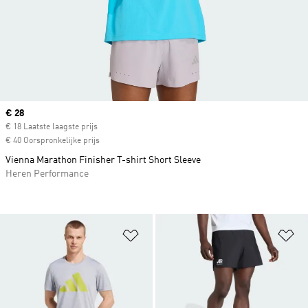
Current price
€ 28
€ 18 Laatste laagste prijs
€ 40 Oorspronkelijke prijs
Vienna Marathon Finisher T-shirt Short Sleeve
Heren Performance
Op verlanglijst zetten
Op