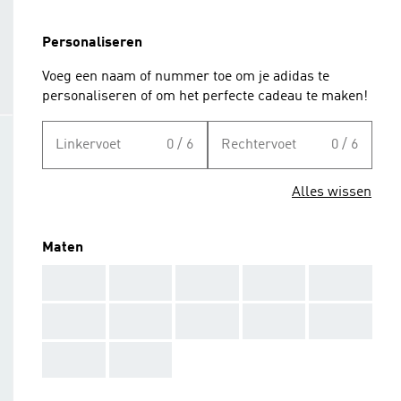
Personaliseren
Voeg een naam of nummer toe om je adidas te
personaliseren of om het perfecte cadeau te maken!
Linkervoet
0 / 6
Rechtervoet
0 / 6
Alles wissen
Maten
AAA
AAA
AAA
AAA
AAA
AAA
AAA
AAA
AAA
AAA
AAA
AAA