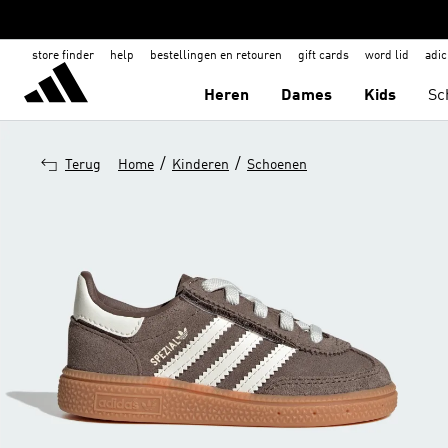
store finder
help
bestellingen en retouren
gift cards
word lid
adic
Heren
Dames
Kids
Sc
/
/
Terug
Home
Kinderen
Schoenen