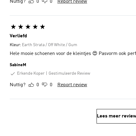
Nuttig?
0
0
Report review
Verliefd
Kleur:
Earth Strata / Off White / Gum
Hele mooie schoenen voor de kleintjes 😍 Pasvorm ook perfec
SabineM
Erkende Koper
Gestimuleerde Review
Nuttig?
0
0
Report review
Lees meer revie