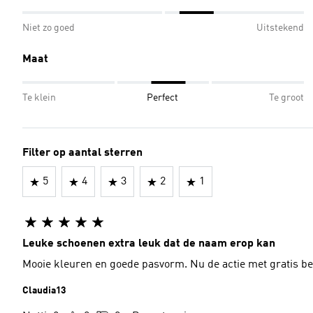
Niet zo goed
Uitstekend
Maat
Te klein
Perfect
Te groot
Filter op aantal sterren
5
4
3
2
1
Leuke schoenen extra leuk dat de naam erop kan
Mooie kleuren en goede pasvorm. Nu de actie met gratis be
Claudia13