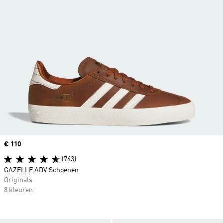
Price
€ 110
(743)
GAZELLE ADV Schoenen
Originals
8 kleuren