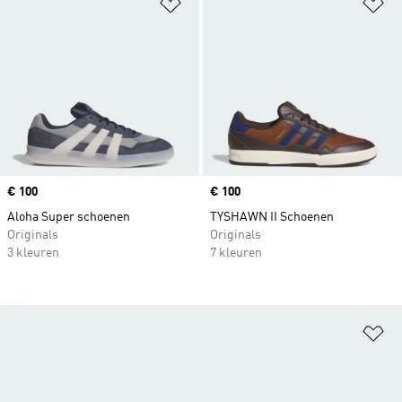
Op verlanglijst zetten
Op
Price
€ 100
Price
€ 100
Aloha Super schoenen
TYSHAWN II Schoenen
Originals
Originals
3 kleuren
7 kleuren
Op