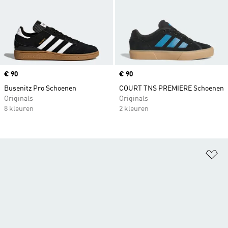
Price
€ 90
Price
€ 90
Busenitz Pro Schoenen
COURT TNS PREMIERE Schoenen
Originals
Originals
8 kleuren
2 kleuren
Op