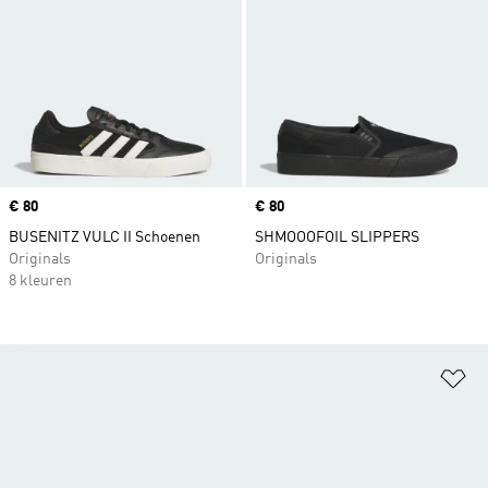
Price
€ 80
Price
€ 80
BUSENITZ VULC II Schoenen
SHMOOOFOIL SLIPPERS
Originals
Originals
8 kleuren
Op