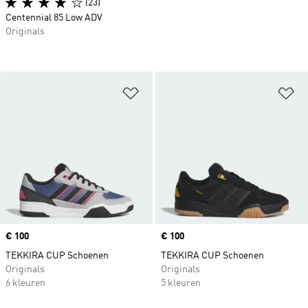
(23)
Centennial 85 Low ADV
Originals
Op verlanglijst zetten
Op
Price
€ 100
Price
€ 100
TEKKIRA CUP Schoenen
TEKKIRA CUP Schoenen
Originals
Originals
6 kleuren
5 kleuren