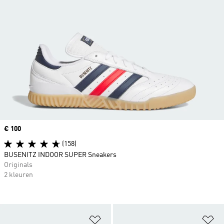
Price
€ 100
(158)
BUSENITZ INDOOR SUPER Sneakers
Originals
2 kleuren
Op verlanglijst zetten
Op