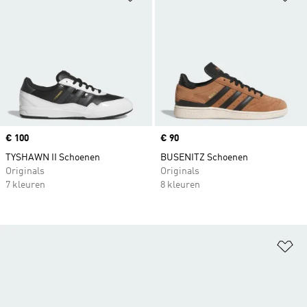
Price
€ 100
Price
€ 90
TYSHAWN II Schoenen
BUSENITZ Schoenen
Originals
Originals
7 kleuren
8 kleuren
Op