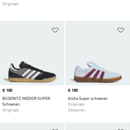
Originals
Op verlanglijst zetten
Op
Price
€ 100
Price
€ 100
BUSENITZ INDOOR SUPER
Aloha Super schoenen
Schoenen
Originals
Originals
3 kleuren