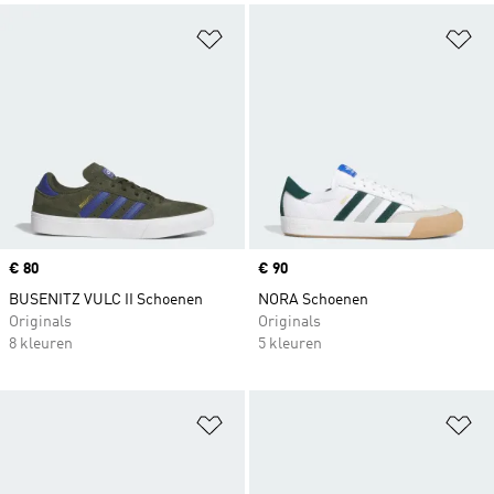
Op verlanglijst zetten
Op
Price
€ 80
Price
€ 90
BUSENITZ VULC II Schoenen
NORA Schoenen
Originals
Originals
8 kleuren
5 kleuren
Op verlanglijst zetten
Op