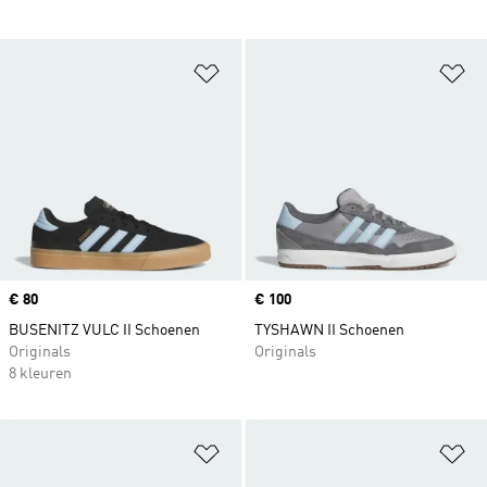
Op verlanglijst zetten
Op
Price
€ 80
Price
€ 100
BUSENITZ VULC II Schoenen
TYSHAWN II Schoenen
Originals
Originals
8 kleuren
Op verlanglijst zetten
Op