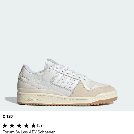
Price
€ 120
(59)
Forum 84 Low ADV Schoenen