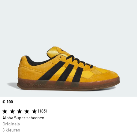
Price
€ 100
(185)
Aloha Super schoenen
Originals
3 kleuren