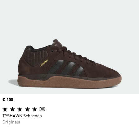
Price
€ 100
(30)
TYSHAWN Schoenen
Originals