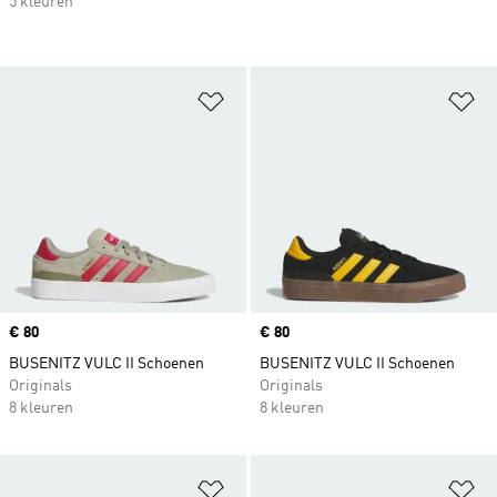
5 kleuren
Op verlanglijst zetten
Op
Price
€ 80
Price
€ 80
BUSENITZ VULC II Schoenen
BUSENITZ VULC II Schoenen
Originals
Originals
8 kleuren
8 kleuren
Op verlanglijst zetten
Op