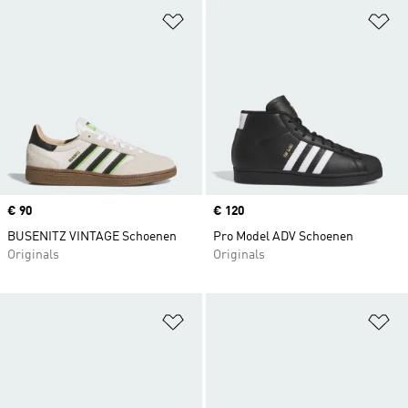
Op verlanglijst zetten
Op
Price
€ 90
Price
€ 120
BUSENITZ VINTAGE Schoenen
Pro Model ADV Schoenen
Originals
Originals
Op verlanglijst zetten
Op