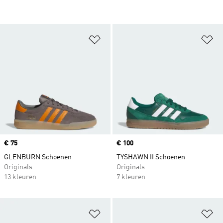
Op verlanglijst zetten
Op
Price
€ 75
Price
€ 100
GLENBURN Schoenen
TYSHAWN II Schoenen
Originals
Originals
13 kleuren
7 kleuren
Op verlanglijst zetten
Op