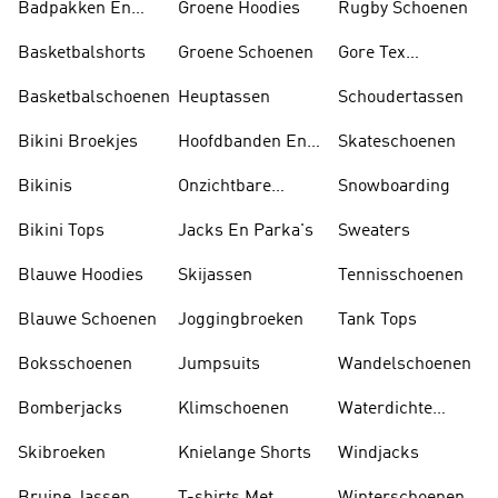
Badpakken En
Groene Hoodies
Rugby Schoenen
Tankini's
Basketbalshorts
Groene Schoenen
Gore Tex
Schoenen
Basketbalschoenen
Heuptassen
Schoudertassen
Bikini Broekjes
Hoofdbanden En
Skateschoenen
Zonnekleppen
Bikinis
Onzichtbare
Snowboarding
Sokken
Bikini Tops
Jacks En Parka's
Sweaters
Blauwe Hoodies
Skijassen
Tennisschoenen
Blauwe Schoenen
Joggingbroeken
Tank Tops
Boksschoenen
Jumpsuits
Wandelschoenen
Bomberjacks
Klimschoenen
Waterdichte
Jassen
Skibroeken
Knielange Shorts
Windjacks