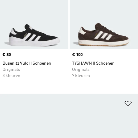
Price
€ 80
Price
€ 100
Busenitz Vulc II Schoenen
TYSHAWN II Schoenen
Originals
Originals
8 kleuren
7 kleuren
Op