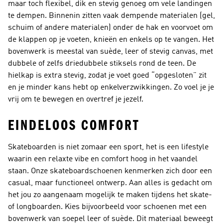
maar toch flexibel, dik en stevig genoeg om vele landingen
te dempen. Binnenin zitten vaak dempende materialen (gel,
schuim of andere materialen) onder de hak en voorvoet om
de klappen op je voeten, knieën en enkels op te vangen. Het
bovenwerk is meestal van suède, leer of stevig canvas, met
dubbele of zelfs driedubbele stiksels rond de teen. De
hielkap is extra stevig, zodat je voet goed “opgesloten” zit
en je minder kans hebt op enkelverzwikkingen. Zo voel je je
vrij om te bewegen en overtref je jezelf.
EINDELOOS COMFORT
Skateboarden is niet zomaar een sport, het is een
lifestyle
waarin een relaxte vibe en comfort hoog in het vaandel
staan. Onze skateboardschoenen kenmerken zich door een
casual, maar functioneel ontwerp. Aan alles is gedacht om
het jou zo aangenaam mogelijk te maken tijdens het skate-
of longboarden. Kies bijvoorbeeld voor schoenen met een
bovenwerk van soepel leer of suède. Dit materiaal beweegt