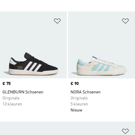
Op verlanglijst zetten
Op
Price
€ 75
Price
€ 90
GLENBURN Schoenen
NORA Schoenen
Originals
Originals
13 kleuren
5 kleuren
Nieuw
Op