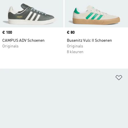
Price
€ 100
Price
€ 80
CAMPUS ADV Schoenen
Busenitz Vulc II Schoenen
Originals
Originals
8 kleuren
Op