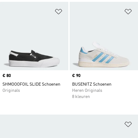
Op verlanglijst zetten
Op
Price
€ 80
Price
€ 90
SHMOOOFOIL SLIDE Schoenen
BUSENITZ Schoenen
Originals
Heren Originals
8 kleuren
Op