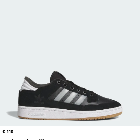
Price
€ 110