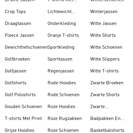
Bruine Jassen
T-shirts Met
Winterschoenen
Lange Mouwen
Crop Tops
Lichtewicht
Winterjassen
Jassen
Draagtassen
Onderkleding
Witte Jassen
Fleece Jassen
Oranje T-shirts
Witte Shorts
Gewichthefschoenen
Sportkleding
Witte Schoenen
Golfbroeken
Sporttassen
Witte Slippers
Golfjassen
Regenjassen
Witte T-shirts
Golfshorts
Rode Hoodies
Zwarte Broeken
Golf Poloshirts
Rode Schoenen
Zwarte Shorts
Gouden Schoenen
Roze Hoodies
Zwarte
Rugzakken
T-shirts Met Print
Roze Rugzakken
Badpakken En
Tankini's
Grijze Hoodies
Roze Schoenen
Basketbalshorts