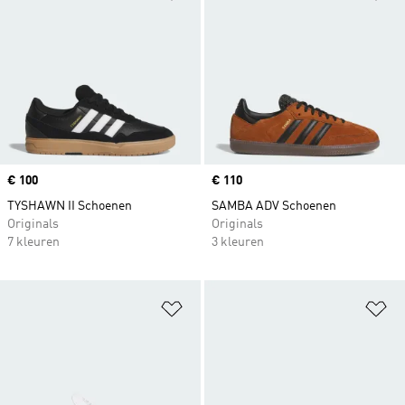
Price
€ 100
Price
€ 110
TYSHAWN II Schoenen
SAMBA ADV Schoenen
Originals
Originals
7 kleuren
3 kleuren
Op verlanglijst zetten
Op