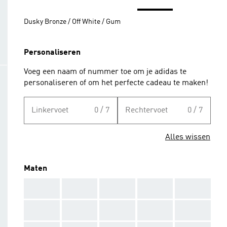
Dusky Bronze / Off White / Gum
Personaliseren
Voeg een naam of nummer toe om je adidas te
personaliseren of om het perfecte cadeau te maken!
Linkervoet
0 / 7
Rechtervoet
0 / 7
Alles wissen
Maten
AAA
AAA
AAA
AAA
AAA
AAA
AAA
AAA
AAA
AAA