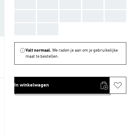
AAA
AAA
AAA
AAA
AAA
AAA
AAA
AAA
AAA
AAA
AAA
AAA
Valt normaal.
We raden je aan om je gebruikelijke
maat te bestellen.
In winkelwagen