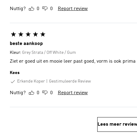
Nuttig?
0
0
Report review
beste aankoop
Kleur:
Grey Strata / Off White / Gum
Ziet er goed uit en mooie leer past goed, vorm is ook prima
Kees
Erkende Koper
Gestimuleerde Review
Nuttig?
0
0
Report review
Lees meer revie