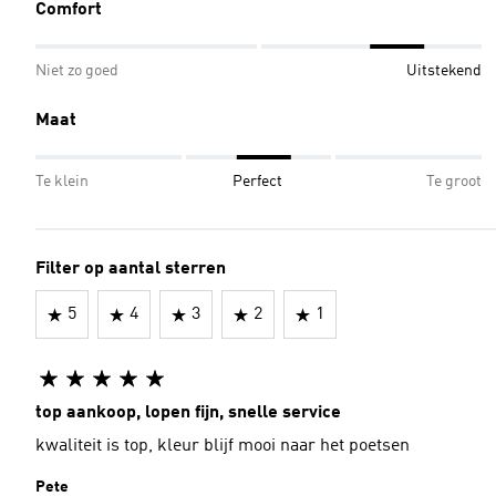
Comfort
Niet zo goed
Uitstekend
Maat
Te klein
Perfect
Te groot
Filter op aantal sterren
5
4
3
2
1
top aankoop, lopen fijn, snelle service
kwaliteit is top, kleur blijf mooi naar het poetsen
Pete