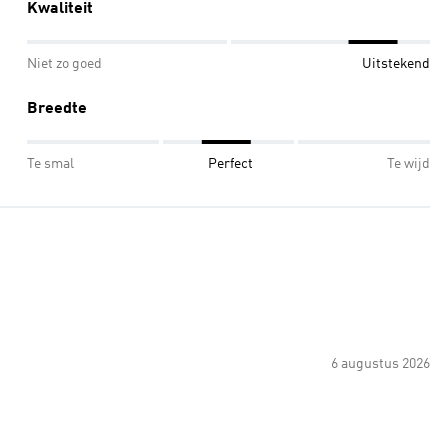
Kwaliteit
Niet zo goed
Uitstekend
Breedte
Te smal
Perfect
Te wijd
6 augustus 2026