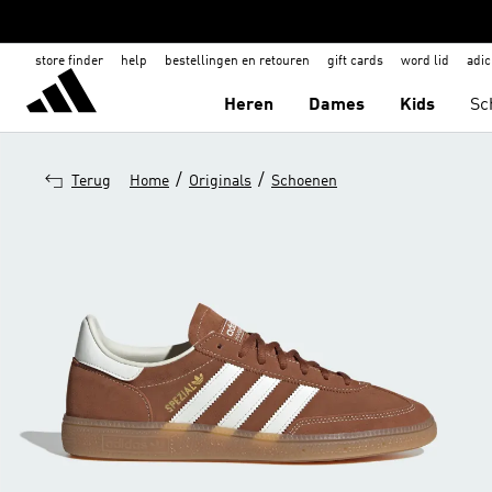
store finder
help
bestellingen en retouren
gift cards
word lid
adic
Heren
Dames
Kids
Sc
/
/
Terug
Home
Originals
Schoenen