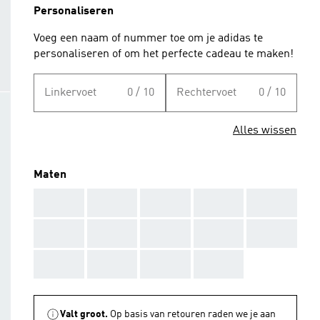
Personaliseren
Voeg een naam of nummer toe om je adidas te
personaliseren of om het perfecte cadeau te maken!
Linkervoet
0 / 10
Rechtervoet
0 / 10
Alles wissen
Maten
AAA
AAA
AAA
AAA
AAA
AAA
AAA
AAA
AAA
AAA
AAA
AAA
AAA
AAA
Valt groot.
Op basis van retouren raden we je aan