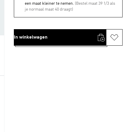
een maat kleiner te nemen.
(Bestel maat 39 1/3 als
je normaal maat 40 draagt)
In winkelwagen