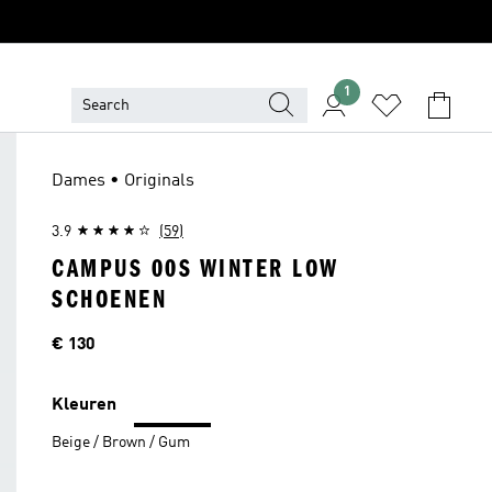
1
Dames • Originals
3.9
(59)
CAMPUS 00S WINTER LOW
SCHOENEN
Price
€ 130
Kleuren
Beige / Brown / Gum