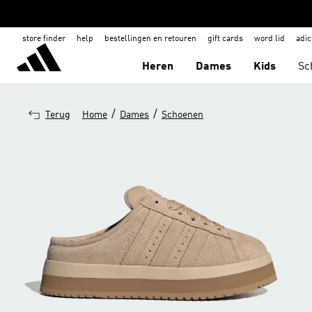
store finder
help
bestellingen en retouren
gift cards
word lid
adic
Heren
Dames
Kids
Sc
/
/
Terug
Home
Dames
Schoenen