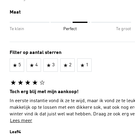
Maat
Te klein
Perfect
Te groot
Filter op aantal sterren
5
4
3
2
1
Toch erg blij met mijn aankoop!
In eerste instantie vond ik ze te wijd, maar ik vond ze te leu
makkelijk op te lossen met een dikkere sok, wat ook nog er
winter vind ik dat juist wel wat hebben. Draag ze ook erg ve
Lees meer
Lea94