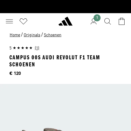
1
/
/
Home
Originals
Schoenen
5
(1)
CAMPUS 00S AUDI REVOLUT F1 TEAM
SCHOENEN
Price
€ 120