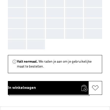
AAA
AAA
AAA
AAA
AAA
AAA
AAA
AAA
AAA
AAA
AAA
AAA
AAA
AAA
AAA
AAA
AAA
AAA
AAA
AAA
AAA
AAA
Valt normaal.
We raden je aan om je gebruikelijke
maat te bestellen.
In winkelwagen