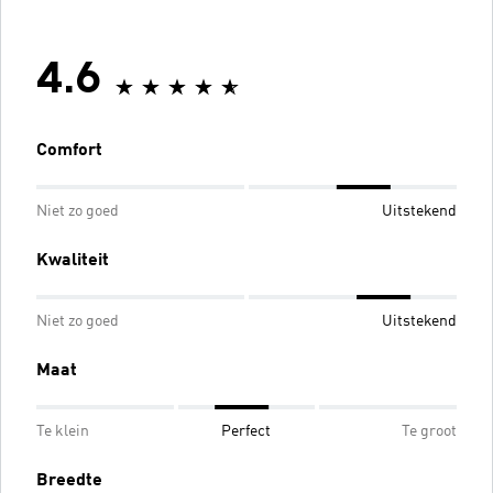
4.6
Comfort
Niet zo goed
Uitstekend
Kwaliteit
Niet zo goed
Uitstekend
Maat
Te klein
Perfect
Te groot
Breedte