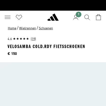
1
/
/
Home
Wielrennen
Schoenen
4.6
(19)
VELOSAMBA COLD.RDY FIETSSCHOENEN
Price
€ 150