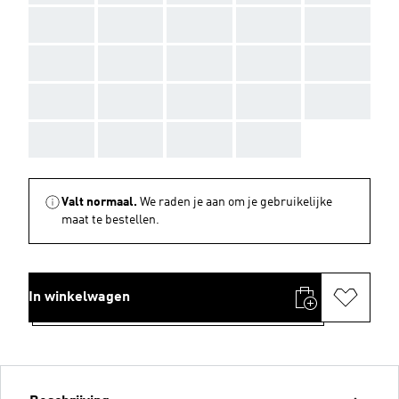
AAA
AAA
AAA
AAA
AAA
AAA
AAA
AAA
AAA
AAA
AAA
AAA
AAA
AAA
AAA
AAA
AAA
AAA
AAA
Valt normaal.
We raden je aan om je gebruikelijke
maat te bestellen.
In winkelwagen