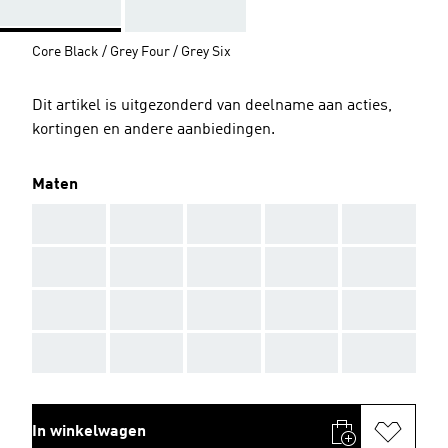
Core Black / Grey Four / Grey Six
Dit artikel is uitgezonderd van deelname aan acties,
kortingen en andere aanbiedingen.
Maten
AAA
AAA
AAA
AAA
AAA
AAA
AAA
AAA
AAA
AAA
AAA
AAA
AAA
AAA
AAA
AAA
AAA
AAA
AAA
AAA
In winkelwagen