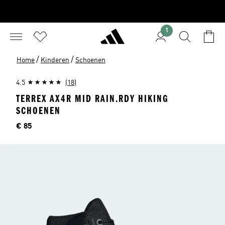
1
/
/
Home
Kinderen
Schoenen
4.5
(18)
TERREX AX4R MID RAIN.RDY HIKING
SCHOENEN
Price
€ 85