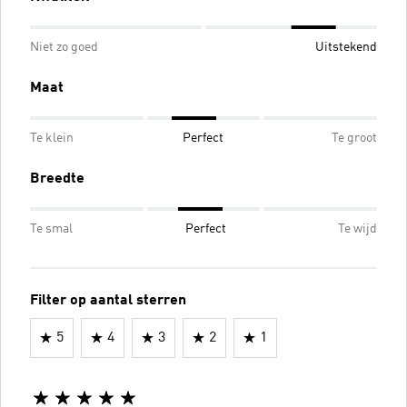
Niet zo goed
Uitstekend
Maat
Te klein
Perfect
Te groot
Breedte
Te smal
Perfect
Te wijd
Filter op aantal sterren
5
4
3
2
1