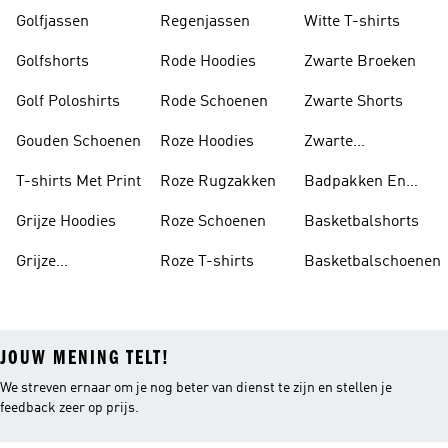
Golfjassen
Regenjassen
Witte T-shirts
Golfshorts
Rode Hoodies
Zwarte Broeken
Golf Poloshirts
Rode Schoenen
Zwarte Shorts
Gouden Schoenen
Roze Hoodies
Zwarte
Rugzakken
T-shirts Met Print
Roze Rugzakken
Badpakken En
Tankini's
Grijze Hoodies
Roze Schoenen
Basketbalshorts
Grijze
Roze T-shirts
Basketbalschoenen
Trainingspakken
JOUW MENING TELT!
We streven ernaar om je nog beter van dienst te zijn en stellen je
feedback zeer op prijs.