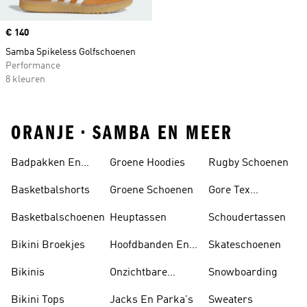
Price
€ 140
Samba Spikeless Golfschoenen
Performance
8 kleuren
ORANJE • SAMBA EN MEER
Badpakken En
Groene Hoodies
Rugby Schoenen
Tankini's
Basketbalshorts
Groene Schoenen
Gore Tex
Schoenen
Basketbalschoenen
Heuptassen
Schoudertassen
Bikini Broekjes
Hoofdbanden En
Skateschoenen
Zonnekleppen
Bikinis
Onzichtbare
Snowboarding
Sokken
Bikini Tops
Jacks En Parka's
Sweaters