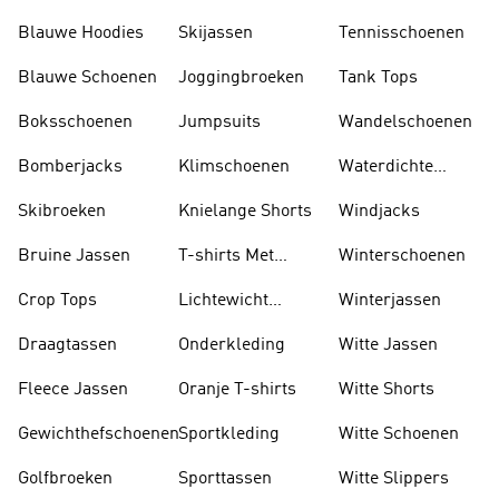
Blauwe Hoodies
Skijassen
Tennisschoenen
Blauwe Schoenen
Joggingbroeken
Tank Tops
Boksschoenen
Jumpsuits
Wandelschoenen
Bomberjacks
Klimschoenen
Waterdichte
Jassen
Skibroeken
Knielange Shorts
Windjacks
Bruine Jassen
T-shirts Met
Winterschoenen
Lange Mouwen
Crop Tops
Lichtewicht
Winterjassen
Jassen
Draagtassen
Onderkleding
Witte Jassen
Fleece Jassen
Oranje T-shirts
Witte Shorts
Gewichthefschoenen
Sportkleding
Witte Schoenen
Golfbroeken
Sporttassen
Witte Slippers