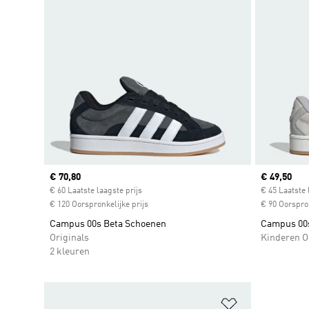
Current price
€ 70,80
Current pr
€ 49,50
€ 60 Laatste laagste prijs
€ 45 Laatste 
€ 120 Oorspronkelijke prijs
€ 90 Oorspron
Campus 00s Beta Schoenen
Campus 00s
Originals
Kinderen O
2 kleuren
Op verlanglijs