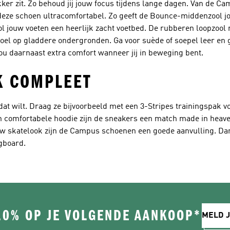
ekker zit. Zo behoud jij jouw focus tijdens lange dagen. Van de C
t deze schoen ultracomfortabel. Zo geeft de Bounce-middenzool 
l jouw voeten een heerlijk zacht voetbed. De rubberen loopzool 
evoel op gladdere ondergronden. Ga voor suède of soepel leer en 
ou daarnaast extra comfort wanneer jij in beweging bent.
K COMPLEET
at wilt. Draag ze bijvoorbeeld met een 3-Stripes trainingspak v
 comfortabele hoodie zijn de sneakers een match made in heave
w skatelook zijn de Campus schoenen een goede aanvulling. Dan
ngboard.
10% OP JE VOLGENDE AANKOOP*
MELD J