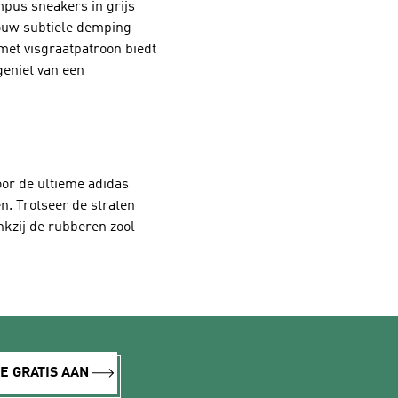
ampus sneakers in grijs
jouw subtiele demping
met visgraatpatroon biedt
geniet van een
oor de ultieme adidas
n. Trotseer de straten
kzij de rubberen zool
E GRATIS AAN