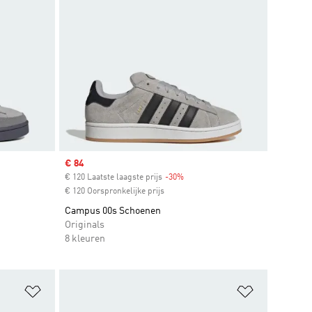
Sale price
€ 84
t
€ 120 Laatste laagste prijs
-30%
Discount
€ 120 Oorspronkelijke prijs
Campus 00s Schoenen
Originals
8 kleuren
Op verlanglijst zetten
Op verlangl