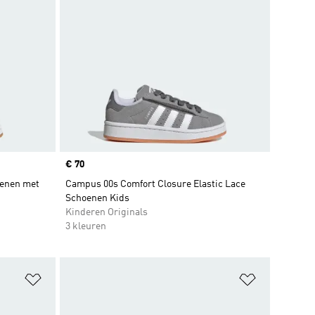
Price
€ 70
oenen met
Campus 00s Comfort Closure Elastic Lace
Schoenen Kids
Kinderen Originals
3 kleuren
Op verlanglijst zetten
Op verlangl