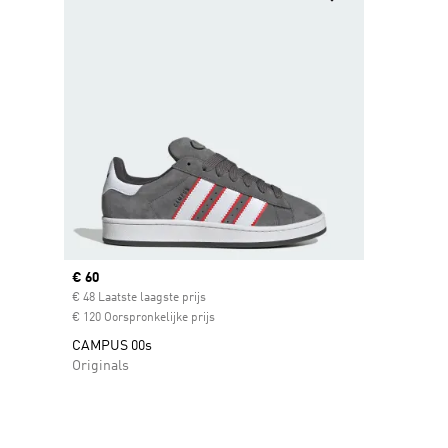
Current price
€ 60
€ 48 Laatste laagste prijs
€ 120 Oorspronkelijke prijs
CAMPUS 00s
Originals