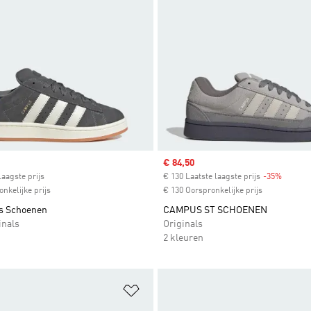
ice
Sale price
€ 84,50
laagste prijs
€ 130 Laatste laagste prijs
-35%
Discoun
nkelijke prijs
€ 130 Oorspronkelijke prijs
s Schoenen
CAMPUS ST SCHOENEN
inals
Originals
2 kleuren
t zetten
Op verlanglijst zetten