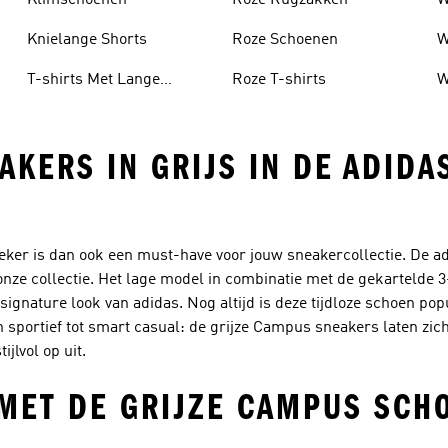
Klimschoenen
Roze Rugzakken
W
Knielange Shorts
Roze Schoenen
W
T-shirts Met Lange
Roze T-shirts
W
Mouwen
KERS IN GRIJS IN DE ADIDA
sieker is dan ook een must-have voor jouw sneakercollectie. De a
nze collectie. Het lage model in combinatie met de gekartelde 3
signature look van adidas. Nog altijd is deze tijdloze schoen pop
n sportief tot smart casual: de grijze Campus sneakers laten zi
jlvol op uit.
MET DE GRIJZE CAMPUS SCH