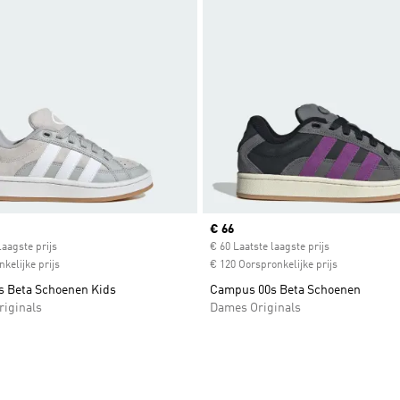
ice
Current price
€ 66
laagste prijs
€ 60 Laatste laagste prijs
kelijke prijs
€ 120 Oorspronkelijke prijs
 Beta Schoenen Kids
Campus 00s Beta Schoenen
riginals
Dames Originals
t zetten