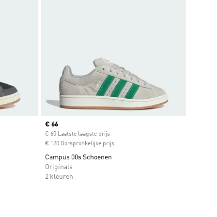
Current price
€ 66
€ 60 Laatste laagste prijs
€ 120 Oorspronkelijke prijs
Campus 00s Schoenen
Originals
2 kleuren