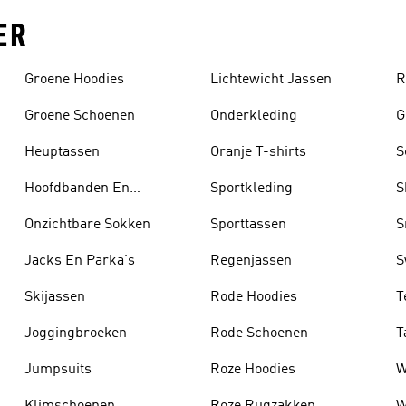
ER
Groene Hoodies
Lichtewicht Jassen
R
Groene Schoenen
Onderkleding
G
Heuptassen
Oranje T-shirts
S
Hoofdbanden En
Sportkleding
S
Zonnekleppen
Onzichtbare Sokken
Sporttassen
S
Jacks En Parka's
Regenjassen
S
Skijassen
Rode Hoodies
T
Joggingbroeken
Rode Schoenen
T
Jumpsuits
Roze Hoodies
W