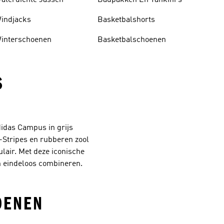
aterdichte Jassen
Badpakken En Tankini's
indjacks
Basketbalshorts
interschoenen
Basketbalschoenen
S
didas Campus in grijs
-Stripes en rubberen zool
ulair. Met deze iconische
ch eindeloos combineren.
OENEN