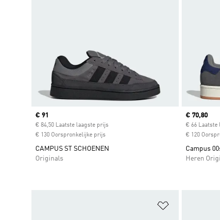
Current price
€ 91
Current pr
€ 70,80
€ 84,50 Laatste laagste prijs
€ 66 Laatste 
€ 130 Oorspronkelijke prijs
€ 120 Oorspro
CAMPUS ST SCHOENEN
Campus 00
Originals
Heren Orig
Op verlanglijs