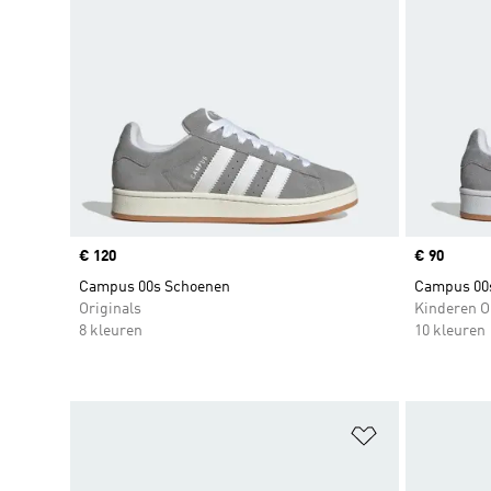
Price
€ 120
Price
€ 90
Campus 00s Schoenen
Campus 00
Originals
Kinderen O
8 kleuren
10 kleuren
Op verlanglijs