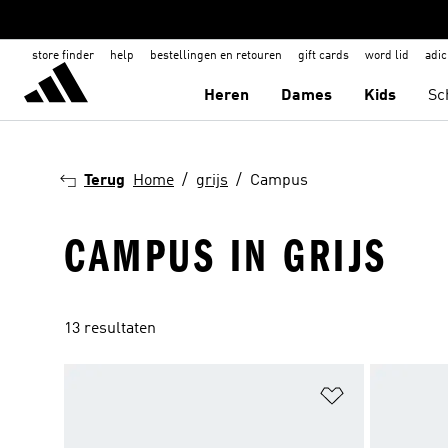
store finder
help
bestellingen en retouren
gift cards
word lid
adic
Heren
Dames
Kids
Sc
Terug
Home
grijs
Campus
CAMPUS IN GRIJS
13 resultaten
Op verlanglijs