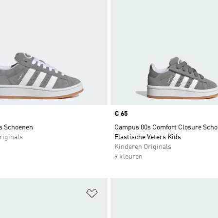
Price
€ 65
s Schoenen
Campus 00s Comfort Closure Sch
riginals
Elastische Veters Kids
Kinderen Originals
9 kleuren
t zetten
Op verlanglijst zetten