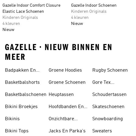
Gazelle Indoor Comfort Closure
Gazelle Indoor Schoenen
Elastic Lace Schoenen
Kinderen Originals
Kinderen Originals
4 kleuren
4 kleuren
Nieuw
Nieuw
GAZELLE • NIEUW BINNEN EN
MEER
Badpakken En
Groene Hoodies
Rugby Schoenen
Tankini's
Basketbalshorts
Groene Schoenen
Gore Tex
Schoenen
Basketbalschoenen
Heuptassen
Schoudertassen
Bikini Broekjes
Hoofdbanden En
Skateschoenen
Zonnekleppen
Bikinis
Onzichtbare
Snowboarding
Sokken
Bikini Tops
Jacks En Parka's
Sweaters