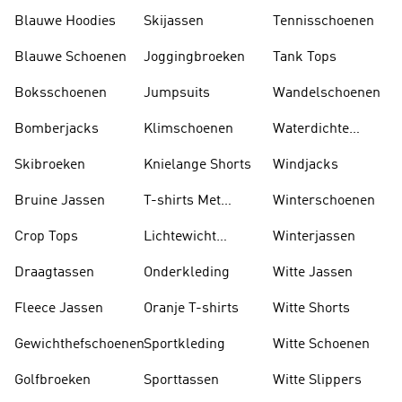
Blauwe Hoodies
Skijassen
Tennisschoenen
Blauwe Schoenen
Joggingbroeken
Tank Tops
Boksschoenen
Jumpsuits
Wandelschoenen
Bomberjacks
Klimschoenen
Waterdichte
Jassen
Skibroeken
Knielange Shorts
Windjacks
Bruine Jassen
T-shirts Met
Winterschoenen
Lange Mouwen
Crop Tops
Lichtewicht
Winterjassen
Jassen
Draagtassen
Onderkleding
Witte Jassen
Fleece Jassen
Oranje T-shirts
Witte Shorts
Gewichthefschoenen
Sportkleding
Witte Schoenen
Golfbroeken
Sporttassen
Witte Slippers