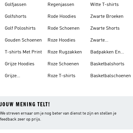
Golfjassen
Regenjassen
Witte T-shirts
Golfshorts
Rode Hoodies
Zwarte Broeken
Golf Poloshirts
Rode Schoenen
Zwarte Shorts
Gouden Schoenen
Roze Hoodies
Zwarte
Rugzakken
T-shirts Met Print
Roze Rugzakken
Badpakken En
Tankini's
Grijze Hoodies
Roze Schoenen
Basketbalshorts
Grijze
Roze T-shirts
Basketbalschoenen
Trainingspakken
JOUW MENING TELT!
We streven ernaar om je nog beter van dienst te zijn en stellen je
feedback zeer op prijs.