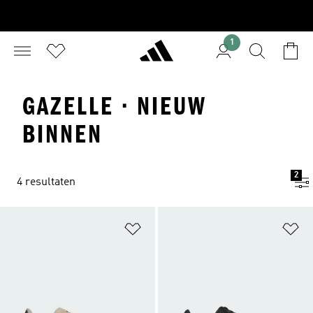
1
GAZELLE · NIEUW
BINNEN
2
4 resultaten
Op verlanglijst zetten
Op