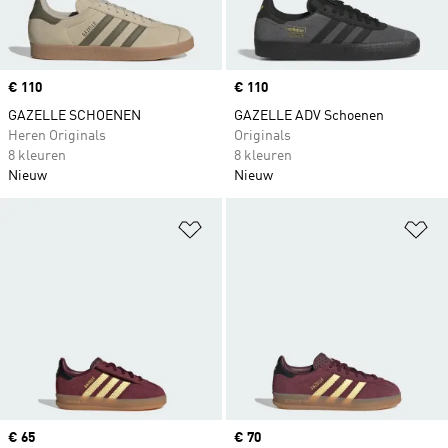
Price
€ 110
Price
€ 110
GAZELLE SCHOENEN
GAZELLE ADV Schoenen
Heren Originals
Originals
8 kleuren
8 kleuren
Nieuw
Nieuw
Op verlanglijst zetten
Op
Price
€ 65
Price
€ 70