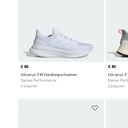
Price
€ 80
Price
€ 80
Ultrarun 5 W Hardloopschoenen
Ultrarun 5
Dames Performance
Heren Per
4 kleuren
2 kleuren
Op verlanglijs