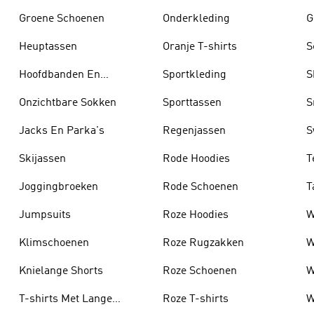
Groene Schoenen
Onderkleding
G
Heuptassen
Oranje T-shirts
S
Hoofdbanden En
Sportkleding
S
Zonnekleppen
Onzichtbare Sokken
Sporttassen
S
Jacks En Parka's
Regenjassen
S
Skijassen
Rode Hoodies
T
Joggingbroeken
Rode Schoenen
T
Jumpsuits
Roze Hoodies
W
Klimschoenen
Roze Rugzakken
W
Knielange Shorts
Roze Schoenen
W
T-shirts Met Lange
Roze T-shirts
W