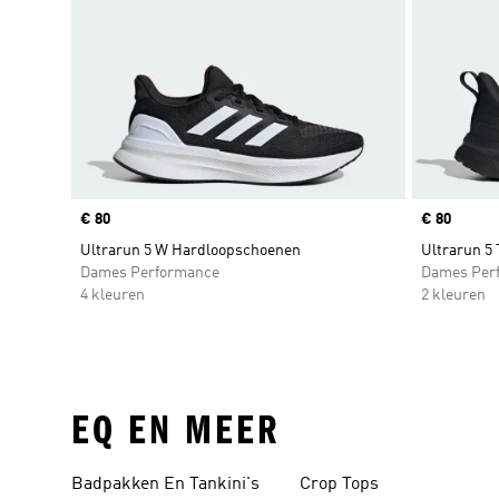
Price
€ 80
Price
€ 80
Ultrarun 5 W Hardloopschoenen
Ultrarun 5
Dames Performance
Dames Per
4 kleuren
2 kleuren
EQ EN MEER
Badpakken En Tankini's
Crop Tops