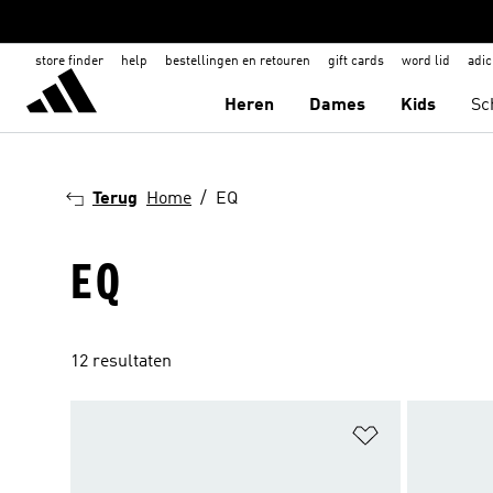
store finder
help
bestellingen en retouren
gift cards
word lid
adic
Heren
Dames
Kids
Sc
Terug
Home
EQ
EQ
12 resultaten
Op verlanglijs