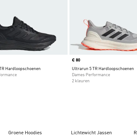
Price
€ 80
 TR Hardloopschoenen
Ultrarun 5 TR Hardloopschoenen
formance
Dames Performance
2 kleuren
Groene Hoodies
Lichtewicht Jassen
R