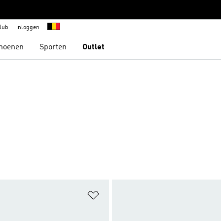
lub
inloggen
hoenen
Sporten
Outlet
t zetten
Op verlanglijst zetten