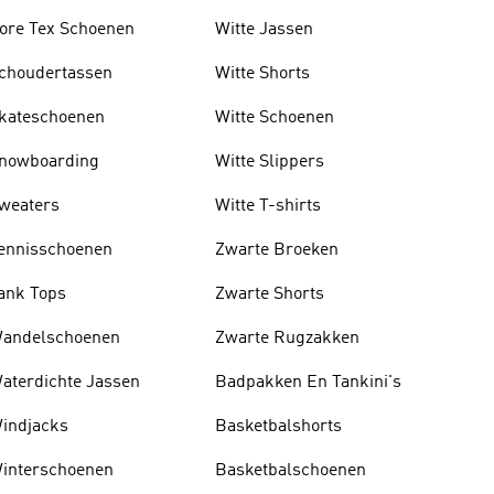
ore Tex Schoenen
Witte Jassen
choudertassen
Witte Shorts
kateschoenen
Witte Schoenen
nowboarding
Witte Slippers
weaters
Witte T-shirts
ennisschoenen
Zwarte Broeken
ank Tops
Zwarte Shorts
andelschoenen
Zwarte Rugzakken
aterdichte Jassen
Badpakken En Tankini's
indjacks
Basketbalshorts
interschoenen
Basketbalschoenen