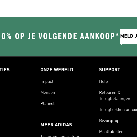
Mouwen
10% OP JE VOLGENDE AANKOOP*
MELD J
TIES
ONZE WERELD
SUPPORT
Impact
Help
Mensen
Retouren &
Terugbetalingen
Planeet
Terugtrekken uit co
Bezorging
MEER ADIDAS
Maattabellen
Trainingsapparatuur