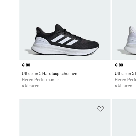
Price
€ 80
Price
€ 80
Ultrarun 5 Hardloopschoenen
Ultrarun 5
Heren Performance
Heren Per
4 kleuren
4 kleuren
Op verlanglijs