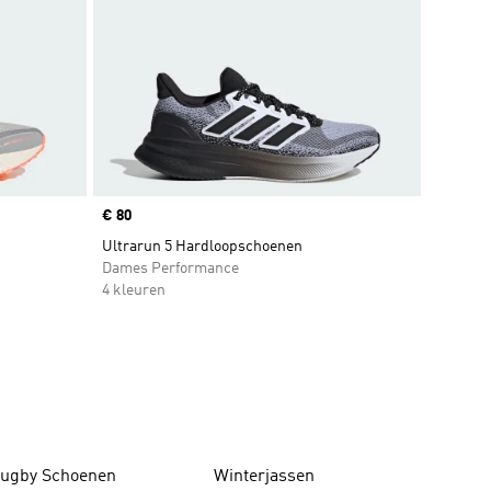
Price
€ 80
Ultrarun 5 Hardloopschoenen
Dames Performance
4 kleuren
ugby Schoenen
Winterjassen