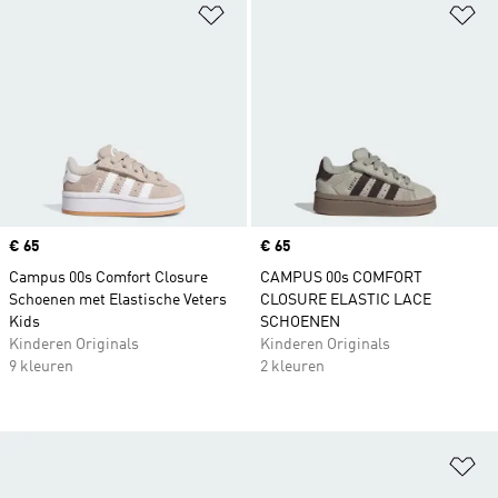
Op verlanglijst zetten
Op
Price
€ 65
Price
€ 65
Campus 00s Comfort Closure
CAMPUS 00s COMFORT
Schoenen met Elastische Veters
CLOSURE ELASTIC LACE
Kids
SCHOENEN
Kinderen Originals
Kinderen Originals
9 kleuren
2 kleuren
Op