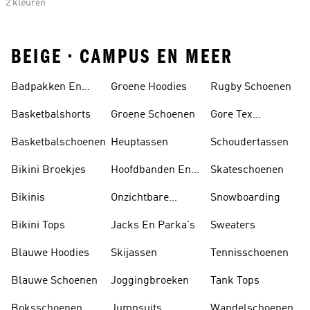
2 kleuren
BEIGE • CAMPUS EN MEER
Badpakken En
Groene Hoodies
Rugby Schoenen
Tankini's
Basketbalshorts
Groene Schoenen
Gore Tex
Schoenen
Basketbalschoenen
Heuptassen
Schoudertassen
Bikini Broekjes
Hoofdbanden En
Skateschoenen
Zonnekleppen
Bikinis
Onzichtbare
Snowboarding
Sokken
Bikini Tops
Jacks En Parka's
Sweaters
Blauwe Hoodies
Skijassen
Tennisschoenen
Blauwe Schoenen
Joggingbroeken
Tank Tops
Boksschoenen
Jumpsuits
Wandelschoenen