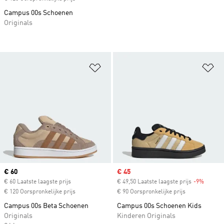
Campus 00s Schoenen
Originals
Op verlanglijst zetten
Op
Current price
€ 60
Sale price
€ 45
€ 60 Laatste laagste prijs
€ 49,50 Laatste laagste prijs
-9%
Discou
€ 120 Oorspronkelijke prijs
€ 90 Oorspronkelijke prijs
Campus 00s Beta Schoenen
Campus 00s Schoenen Kids
Originals
Kinderen Originals