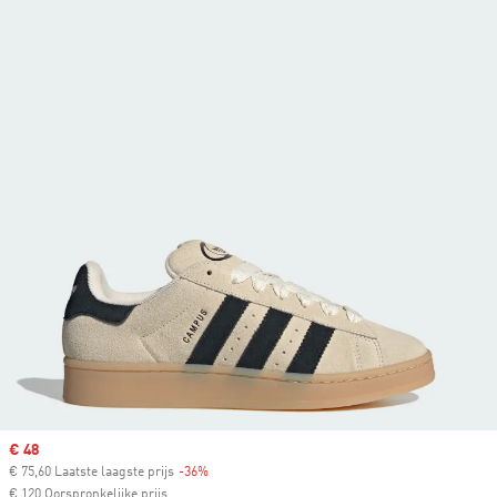
Sale price
€ 48
€ 75,60 Laatste laagste prijs
-36%
Discount
€ 120 Oorspronkelijke prijs