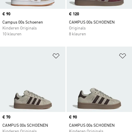
Price
€ 90
Price
€ 120
Campus 00s Schoenen
CAMPUS 00s SCHOENEN
Kinderen Originals
Originals
10 kleuren
8 kleuren
Op verlanglijst zetten
Op
Price
€ 70
Price
€ 90
CAMPUS 00s SCHOENEN
CAMPUS 00s SCHOENEN
Kinderen Originals
Kinderen Originals