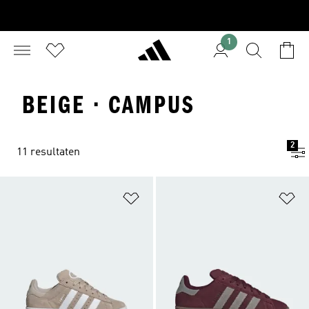
1
BEIGE · CAMPUS
2
11 resultaten
Op verlanglijst zetten
Op