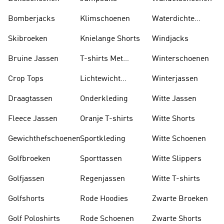
Bomberjacks
Klimschoenen
Waterdichte
Jassen
Skibroeken
Knielange Shorts
Windjacks
Bruine Jassen
T-shirts Met
Winterschoenen
Lange Mouwen
Crop Tops
Lichtewicht
Winterjassen
Jassen
Draagtassen
Onderkleding
Witte Jassen
Fleece Jassen
Oranje T-shirts
Witte Shorts
Gewichthefschoenen
Sportkleding
Witte Schoenen
Golfbroeken
Sporttassen
Witte Slippers
Golfjassen
Regenjassen
Witte T-shirts
Golfshorts
Rode Hoodies
Zwarte Broeken
Golf Poloshirts
Rode Schoenen
Zwarte Shorts