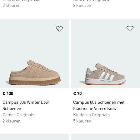
2 kleuren
2 kleuren
Op verlanglijst zetten
Op
Price
€ 130
Price
€ 70
Campus 00s Winter Low
Campus 00s Schoenen met
Schoenen
Elastische Veters Kids
Dames Originals
Kinderen Originals
2 kleuren
5 kleuren