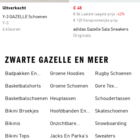
Uitverkocht
Sale price
€ 48
€ 84 Laatste laagste prijs
-42%
Discount
Y-3 GAZELLE Schoenen
€ 120 Oorspronkelijke prijs
Y-3
6 kleuren
adidas Gazelle Sala Sneakers
Originals
ZWARTE GAZELLE EN MEER
Badpakken En
Groene Hoodies
Rugby Schoenen
Tankini's
Basketbalshorts
Groene Schoenen
Gore Tex
Schoenen
Basketbalschoenen
Heuptassen
Schoudertassen
Bikini Broekjes
Hoofdbanden En
Skateschoenen
Zonnekleppen
Bikinis
Onzichtbare
Snowboarding
Sokken
Bikini Tops
Jacks En Parka's
Sweaters