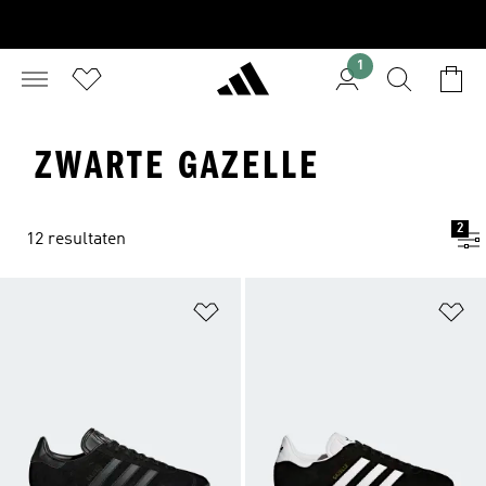
1
ZWARTE GAZELLE
2
12 resultaten
Op verlanglijst zetten
Op