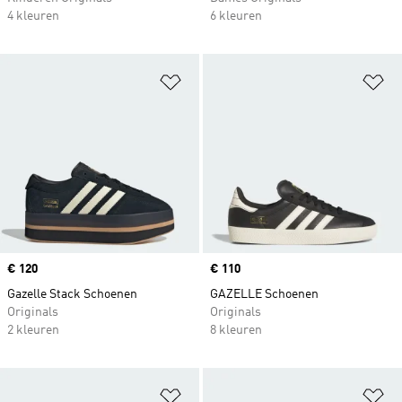
4 kleuren
6 kleuren
Op verlanglijst zetten
Op
Price
€ 120
Price
€ 110
Gazelle Stack Schoenen
GAZELLE Schoenen
Originals
Originals
2 kleuren
8 kleuren
Op verlanglijst zetten
Op