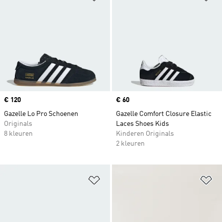
Price
€ 120
Price
€ 60
Gazelle Lo Pro Schoenen
Gazelle Comfort Closure Elastic
Originals
Laces Shoes Kids
8 kleuren
Kinderen Originals
2 kleuren
Op verlanglijst zetten
Op