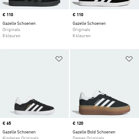
Price
€ 110
Price
€ 110
Gazelle Schoenen
Gazelle Schoenen
Originals
Originals
8 kleuren
8 kleuren
Op verlanglijst zetten
Op
Price
€ 65
Price
€ 120
Gazelle Schoenen
Gazelle Bold Schoenen
Kinderen Originals
Dames Originals