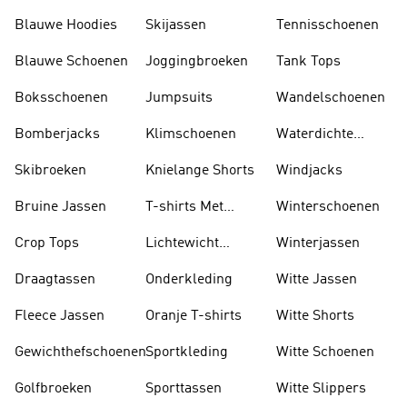
Blauwe Hoodies
Skijassen
Tennisschoenen
Blauwe Schoenen
Joggingbroeken
Tank Tops
Boksschoenen
Jumpsuits
Wandelschoenen
Bomberjacks
Klimschoenen
Waterdichte
Jassen
Skibroeken
Knielange Shorts
Windjacks
Bruine Jassen
T-shirts Met
Winterschoenen
Lange Mouwen
Crop Tops
Lichtewicht
Winterjassen
Jassen
Draagtassen
Onderkleding
Witte Jassen
Fleece Jassen
Oranje T-shirts
Witte Shorts
Gewichthefschoenen
Sportkleding
Witte Schoenen
Golfbroeken
Sporttassen
Witte Slippers