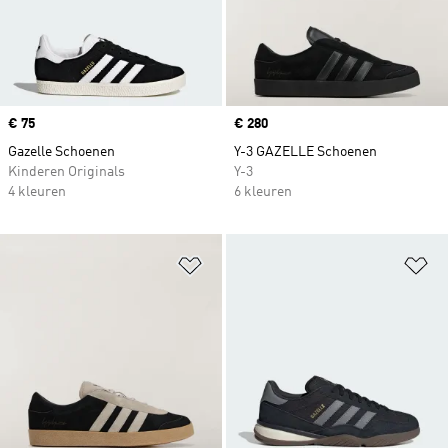
Price
€ 75
Price
€ 280
Gazelle Schoenen
Y-3 GAZELLE Schoenen
Kinderen Originals
Y-3
4 kleuren
6 kleuren
Op verlanglijst zetten
Op