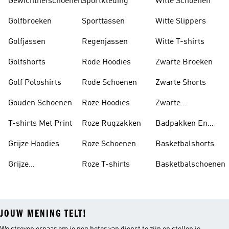
Gewichthefschoenen
Sportkleding
Witte Schoenen
Golfbroeken
Sporttassen
Witte Slippers
Golfjassen
Regenjassen
Witte T-shirts
Golfshorts
Rode Hoodies
Zwarte Broeken
Golf Poloshirts
Rode Schoenen
Zwarte Shorts
Gouden Schoenen
Roze Hoodies
Zwarte
Rugzakken
T-shirts Met Print
Roze Rugzakken
Badpakken En
Tankini's
Grijze Hoodies
Roze Schoenen
Basketbalshorts
Grijze
Roze T-shirts
Basketbalschoenen
Trainingspakken
JOUW MENING TELT!