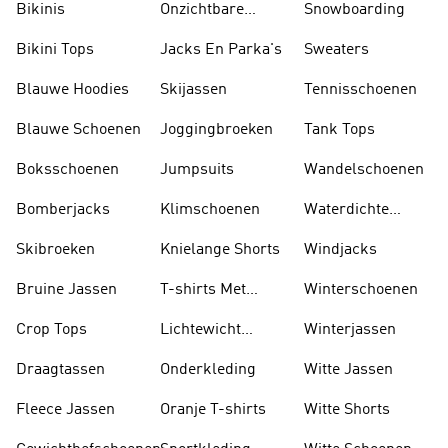
Bikinis
Onzichtbare
Snowboarding
Sokken
Bikini Tops
Jacks En Parka's
Sweaters
Blauwe Hoodies
Skijassen
Tennisschoenen
Blauwe Schoenen
Joggingbroeken
Tank Tops
Boksschoenen
Jumpsuits
Wandelschoenen
Bomberjacks
Klimschoenen
Waterdichte
Jassen
Skibroeken
Knielange Shorts
Windjacks
Bruine Jassen
T-shirts Met
Winterschoenen
Lange Mouwen
Crop Tops
Lichtewicht
Winterjassen
Jassen
Draagtassen
Onderkleding
Witte Jassen
Fleece Jassen
Oranje T-shirts
Witte Shorts