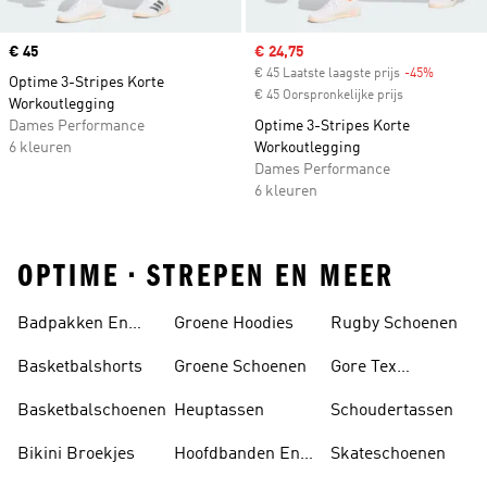
Price
€ 45
Sale price
€ 24,75
€ 45 Laatste laagste prijs
-45%
Discount
Optime 3-Stripes Korte
€ 45 Oorspronkelijke prijs
Workoutlegging
Dames Performance
Optime 3-Stripes Korte
6 kleuren
Workoutlegging
Dames Performance
6 kleuren
OPTIME • STREPEN EN MEER
Badpakken En
Groene Hoodies
Rugby Schoenen
Tankini's
Basketbalshorts
Groene Schoenen
Gore Tex
Schoenen
Basketbalschoenen
Heuptassen
Schoudertassen
Bikini Broekjes
Hoofdbanden En
Skateschoenen
Zonnekleppen