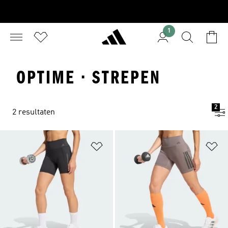
1
OPTIME · STREPEN
2
2 resultaten
Op verlanglijst zetten
Op