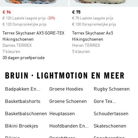
Sale price
€ 96
Current price
€ 75
€ 120 Laatste laagste prijs
-20%
Discount
€ 70 Laatste laagste prijs
€ 120 Oorspronkelijke prijs
€ 100 Oorspronkelijke prijs
Terrex Skychaser AX5 GORE-TEX
Terrex Skychaser Ax5
Hikingschoenen
Hikingschoenen
Dames TERREX
Heren TERREX
7 kleuren
5 kleuren
30 dagen proefperiode
BRUIN • LIGHTMOTION EN MEER
Badpakken En
Groene Hoodies
Rugby Schoenen
Tankini's
Basketbalshorts
Groene Schoenen
Gore Tex
Schoenen
Basketbalschoenen
Heuptassen
Schoudertassen
Bikini Broekjes
Hoofdbanden En
Skateschoenen
Zonnekleppen