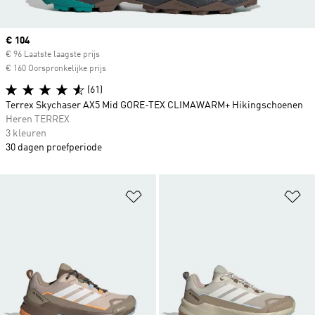
Current price
€ 104
€ 96 Laatste laagste prijs
€ 160 Oorspronkelijke prijs
(61)
Terrex Skychaser AX5 Mid GORE-TEX CLIMAWARM+ Hikingschoenen
Heren TERREX
3 kleuren
30 dagen proefperiode
Op verlanglijst zetten
Op