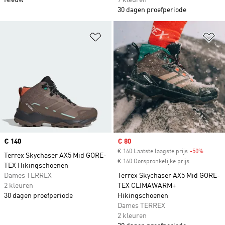
Nieuw
7 kleuren
30 dagen proefperiode
Op verlanglijst zetten
Op
Price
€ 140
Sale price
€ 80
€ 160 Laatste laagste prijs
-50%
Discoun
Terrex Skychaser AX5 Mid GORE-
€ 160 Oorspronkelijke prijs
TEX Hikingschoenen
Dames TERREX
Terrex Skychaser AX5 Mid GORE-
2 kleuren
TEX CLIMAWARM+
30 dagen proefperiode
Hikingschoenen
Dames TERREX
2 kleuren