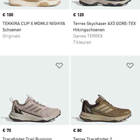
Price
€ 100
Price
€ 120
TEKKIRA CUP X MOMIJI NISHIYA
Terrex Skychaser AX5 GORE-TEX
Schoenen
Hikingschoenen
Originals
Dames TERREX
7 kleuren
Op verlanglijst zetten
Op
Price
€ 70
Price
€ 80
Tracefinder Trail Running
Terrex Tracefinder 2