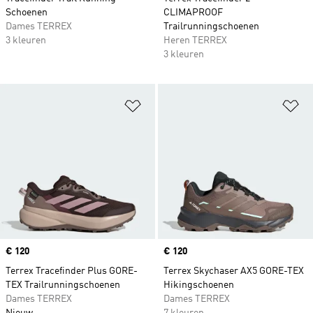
Schoenen
CLIMAPROOF
Dames TERREX
Trailrunningschoenen
3 kleuren
Heren TERREX
3 kleuren
Op verlanglijst zetten
Op
Price
€ 120
Price
€ 120
Terrex Tracefinder Plus GORE-
Terrex Skychaser AX5 GORE-TEX
TEX Trailrunningschoenen
Hikingschoenen
Dames TERREX
Dames TERREX