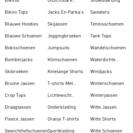
Bikinis
Onzichtbare
Snowboarding
Sokken
Bikini Tops
Jacks En Parka's
Sweaters
Blauwe Hoodies
Skijassen
Tennisschoenen
Blauwe Schoenen
Joggingbroeken
Tank Tops
Boksschoenen
Jumpsuits
Wandelschoenen
Bomberjacks
Klimschoenen
Waterdichte
Jassen
Skibroeken
Knielange Shorts
Windjacks
Bruine Jassen
T-shirts Met
Winterschoenen
Lange Mouwen
Crop Tops
Lichtewicht
Winterjassen
Jassen
Draagtassen
Onderkleding
Witte Jassen
Fleece Jassen
Oranje T-shirts
Witte Shorts
Gewichthefschoenen
Sportkleding
Witte Schoenen