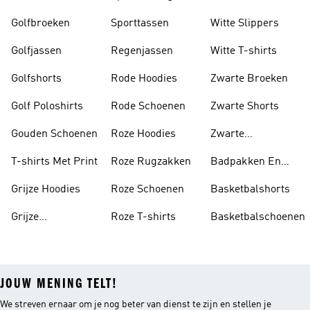
Golfbroeken
Sporttassen
Witte Slippers
Golfjassen
Regenjassen
Witte T-shirts
Golfshorts
Rode Hoodies
Zwarte Broeken
Golf Poloshirts
Rode Schoenen
Zwarte Shorts
Gouden Schoenen
Roze Hoodies
Zwarte
Rugzakken
T-shirts Met Print
Roze Rugzakken
Badpakken En
Tankini's
Grijze Hoodies
Roze Schoenen
Basketbalshorts
Grijze
Roze T-shirts
Basketbalschoenen
Trainingspakken
JOUW MENING TELT!
We streven ernaar om je nog beter van dienst te zijn en stellen je