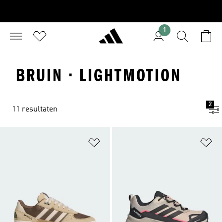
1
BRUIN · LIGHTMOTION
2
11 resultaten
Op verlanglijst zetten
Op