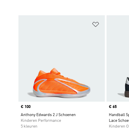
Op verlanglijs
Price
€ 100
Price
€ 65
Anthony Edwards 2 J Schoenen
Handball Sp
Kinderen Performance
Lace Schoe
5 kleuren
Kinderen O