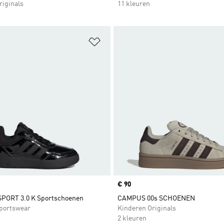
riginals
11 kleuren
t zetten
Op verlanglijst zetten
Price
€ 90
PORT 3.0 K Sportschoenen
CAMPUS 00s SCHOENEN
portswear
Kinderen Originals
2 kleuren