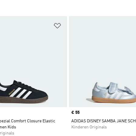
t zetten
Op verlanglijst zetten
Price
€ 55
ezial Comfort Closure Elastic
ADIDAS DISNEY SAMBA JANE SC
nen Kids
Kinderen Originals
riginals