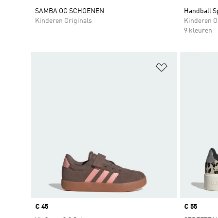
SAMBA OG SCHOENEN
Handball S
Kinderen Originals
Kinderen O
9 kleuren
Op verlanglijs
Price
€ 45
Price
€ 55