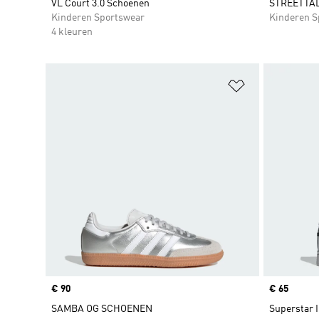
VL Court 3.0 Schoenen
STREETTA
Kinderen Sportswear
Kinderen S
4 kleuren
Op verlanglijs
Price
€ 90
Price
€ 65
SAMBA OG SCHOENEN
Superstar 