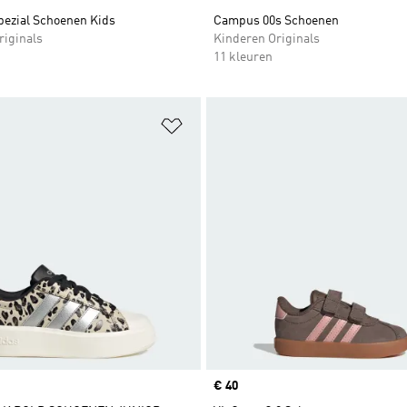
pezial Schoenen Kids
Campus 00s Schoenen
riginals
Kinderen Originals
11 kleuren
t zetten
Op verlanglijst zetten
Price
€ 40