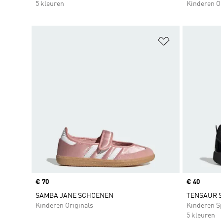
5 kleuren
Kinderen O
Op verlanglijs
Price
€ 70
Price
€ 40
SAMBA JANE SCHOENEN
TENSAUR S
Kinderen Originals
Kinderen S
5 kleuren