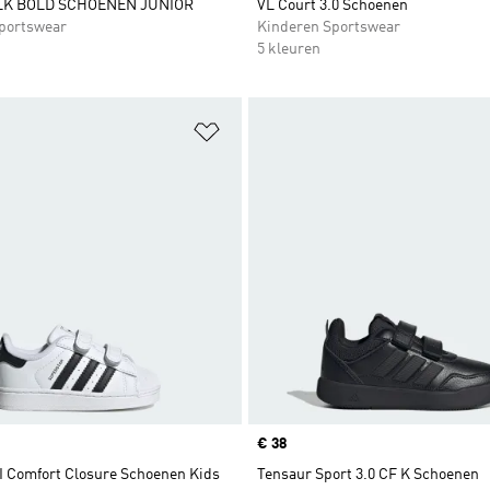
LK BOLD SCHOENEN JUNIOR
VL Court 3.0 Schoenen
portswear
Kinderen Sportswear
5 kleuren
t zetten
Op verlanglijst zetten
Price
€ 38
II Comfort Closure Schoenen Kids
Tensaur Sport 3.0 CF K Schoenen