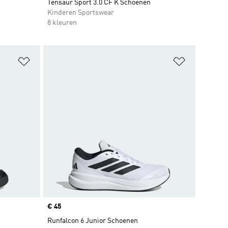
Tensaur Sport 3.0 CF K Schoenen
Kinderen Sportswear
8 kleuren
Op verlanglijst zetten
Op verlangl
Price
€ 45
Runfalcon 6 Junior Schoenen