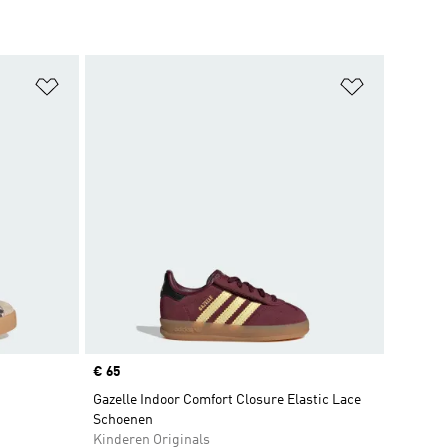
Op verlanglijst zetten
Op verlangl
Price
€ 65
Gazelle Indoor Comfort Closure Elastic Lace
Schoenen
Kinderen Originals