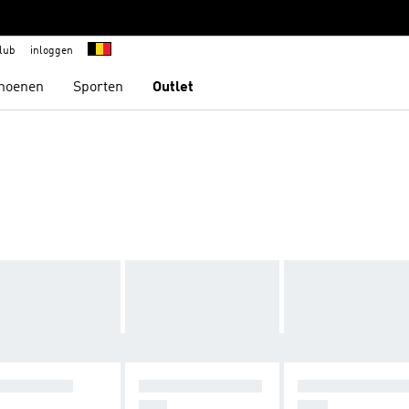
lub
inloggen
hoenen
Sporten
Outlet
STAPPERS
ELASTISCHE VET
SNELVETERSY
ERS
EEM