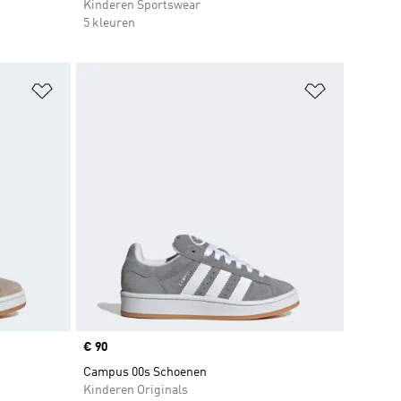
Kinderen Sportswear
5 kleuren
Op verlanglijst zetten
Op verlangl
Price
€ 90
Campus 00s Schoenen
Kinderen Originals