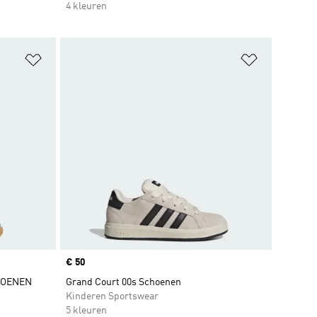
4 kleuren
Op verlanglijst zetten
Op verlangl
Price
€ 50
HOENEN
Grand Court 00s Schoenen
Kinderen Sportswear
5 kleuren