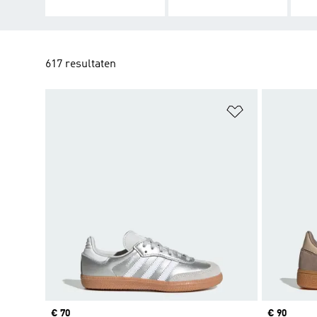
617 resultaten
Op verlanglijs
Price
€ 70
Price
€ 90