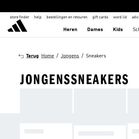
store finder
help
bestellingen en retouren
gift cards
word lid
adic
Heren
Dames
Kids
Sc
Terug
Home
Jongens
Sneakers
JONGENSSNEAKERS
VETERS
IN
KLITTENBAND