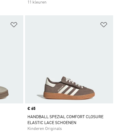
11 kleuren
Op verlanglijst zetten
Op verlangl
Price
€ 65
HANDBALL SPEZIAL COMFORT CLOSURE
ELASTIC LACE SCHOENEN
Kinderen Originals