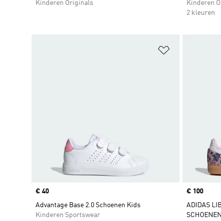
Kinderen Originals
Kinderen O
2 kleuren
Op verlanglijs
Price
€ 40
Price
€ 100
Advantage Base 2.0 Schoenen Kids
ADIDAS LI
Kinderen Sportswear
SCHOENE