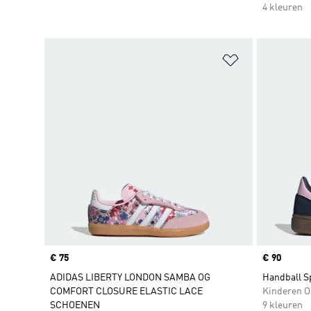
4 kleuren
Op verlanglijs
Price
€ 75
Price
€ 90
ADIDAS LIBERTY LONDON SAMBA OG
Handball S
COMFORT CLOSURE ELASTIC LACE
Kinderen O
SCHOENEN
9 kleuren