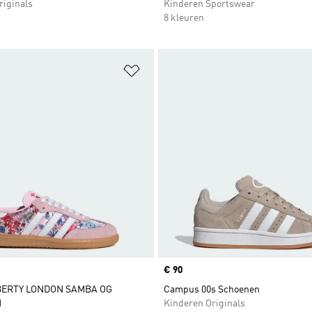
riginals
Kinderen Sportswear
8 kleuren
t zetten
Op verlanglijst zetten
Price
€ 90
BERTY LONDON SAMBA OG
Campus 00s Schoenen
N
Kinderen Originals