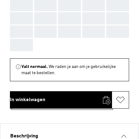
AAA
AAA
AAA
AAA
AAA
AAA
AAA
AAA
AAA
AAA
AAA
AAA
AAA
AAA
AAA
AAA
Valt normaal.
We raden je aan om je gebruikelijke
maat te bestellen.
In winkelwagen
Beschrijving