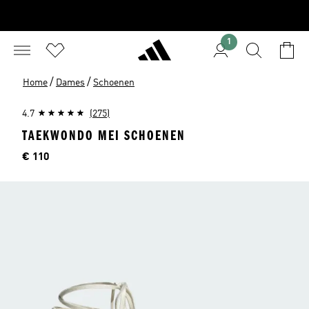
1
/
/
Home
Dames
Schoenen
4.7
(275)
TAEKWONDO MEI SCHOENEN
Price
€ 110