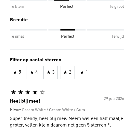
Te klein
Perfect
Te groot
Breedte
Te smal
Perfect
Te wijd
Filter op aantal sterren
5
4
3
2
1
29 juli 2026
Heel blij mee!
Kleur:
Cream White / Cream White / Gum
Super trendy, heel blij mee. Neem wel een half maatje
groter, vallen klein daarom net geen 5 sterren *.