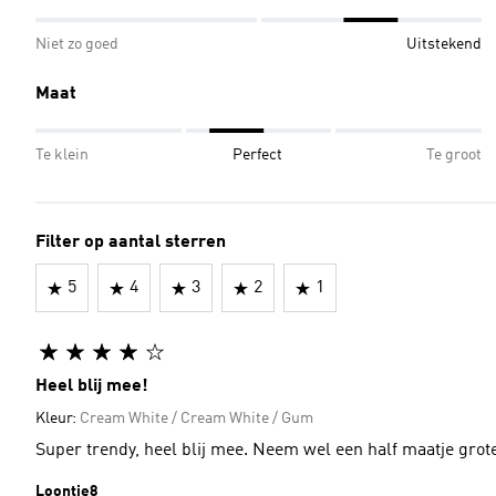
Niet zo goed
Uitstekend
Maat
Te klein
Perfect
Te groot
Filter op aantal sterren
5
4
3
2
1
Heel blij mee!
Kleur:
Cream White / Cream White / Gum
Super trendy, heel blij mee. Neem wel een half maatje grote
Loontje8