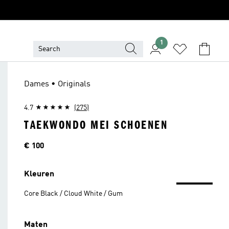
1
Dames • Originals
4.7
(275)
TAEKWONDO MEI SCHOENEN
Price
€ 100
Kleuren
Core Black / Cloud White / Gum
Maten