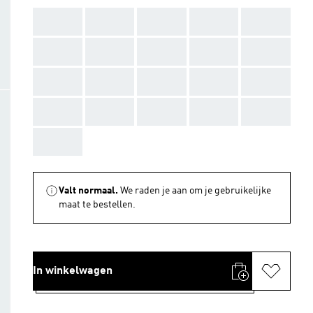
AAA
AAA
AAA
AAA
AAA
AAA
AAA
AAA
AAA
AAA
AAA
AAA
AAA
AAA
AAA
AAA
AAA
AAA
AAA
AAA
AAA
Valt normaal.
We raden je aan om je gebruikelijke
maat te bestellen.
In winkelwagen