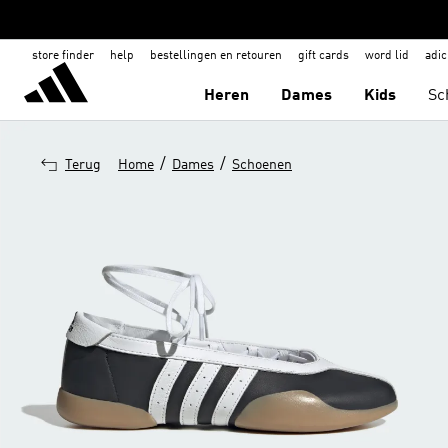
store finder
help
bestellingen en retouren
gift cards
word lid
adic
Heren
Dames
Kids
Sc
/
/
Terug
Home
Dames
Schoenen