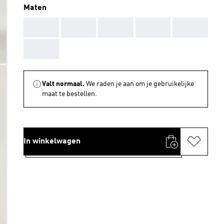
Maten
AAA
AAA
AAA
AAA
AAA
AAA
Valt normaal.
We raden je aan om je gebruikelijke
maat te bestellen.
In winkelwagen