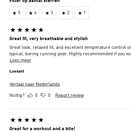
Filter op aantal sterren
5
4
3
2
1
Great fit, very breathable and stylish
Great look, relaxed fit, and excellent temperature control 
typical, boring running gear. Highly recommended if you want
Lees meer
Luesant
Vertaal naar Nederlands
Nuttig?
0
0
Report review
Great for a workout and a bite!