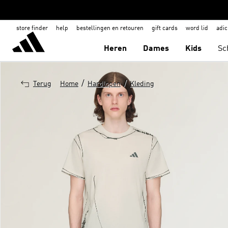
store finder
help
bestellingen en retouren
gift cards
word lid
adic
Heren
Dames
Kids
Sc
/
/
Terug
Home
Hardlopen
Kleding