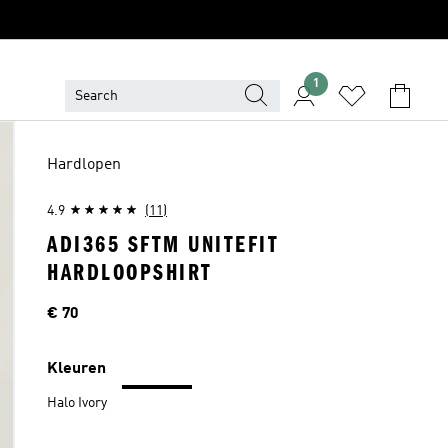
1
Hardlopen
4.9
(11)
ADI365 SFTM UNITEFIT
HARDLOOPSHIRT
Price
€ 70
Kleuren
Halo Ivory