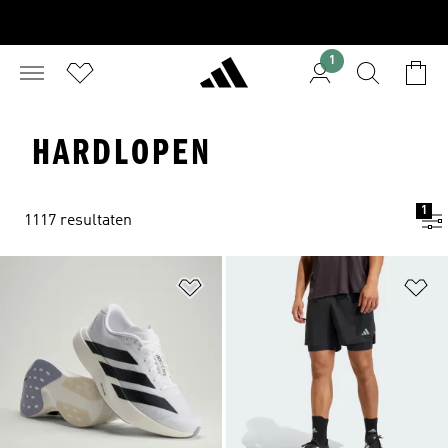
1
HARDLOPEN
1
1117 resultaten
Op verlanglijst zetten
Op