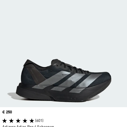
Price
€ 250
(601)