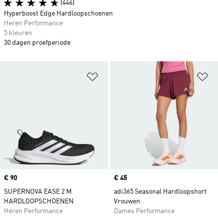
(446)
Hyperboost Edge Hardloopschoenen
Heren Performance
5 kleuren
30 dagen proefperiode
Op verlanglijst zetten
Op
Price
€ 90
Price
€ 45
SUPERNOVA EASE 2 M
adi365 Seasonal Hardloopshort
HARDLOOPSCHOENEN
Vrouwen
Heren Performance
Dames Performance