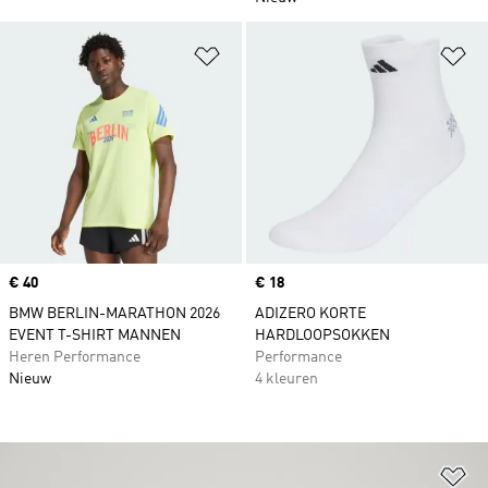
Op verlanglijst zetten
Op
Price
€ 40
Price
€ 18
BMW BERLIN-MARATHON 2026
ADIZERO KORTE
EVENT T-SHIRT MANNEN
HARDLOOPSOKKEN
Heren Performance
Performance
Nieuw
4 kleuren
Op