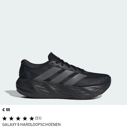
Price
€ 55
(51)
GALAXY 8 HARDLOOPSCHOENEN