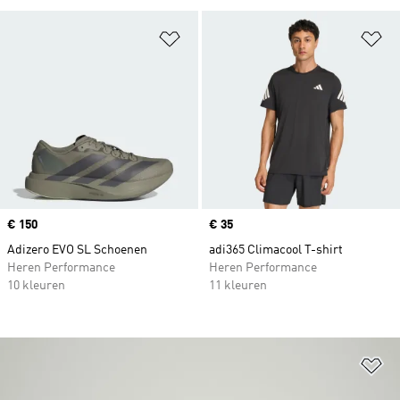
Op verlanglijst zetten
Op
Price
€ 150
Price
€ 35
Adizero EVO SL Schoenen
adi365 Climacool T-shirt
Heren Performance
Heren Performance
10 kleuren
11 kleuren
Op