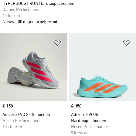
HYPERBOOST RUN Hardloopschoenen
Dames Performance
4 kleuren
Nieuw
30 dagen proefperiode
Op verlanglijst zetten
Op
Price
€ 150
Price
€ 150
Adizero EVO SL Schoenen
Adizero EVO SL
Heren Performance
Hardloopschoenen
10 kleuren
Heren Performance
9 kleuren