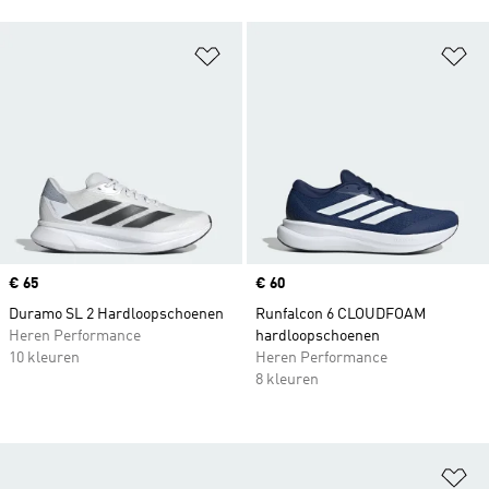
Op verlanglijst zetten
Op
Price
€ 65
Price
€ 60
Duramo SL 2 Hardloopschoenen
Runfalcon 6 CLOUDFOAM
Heren Performance
hardloopschoenen
10 kleuren
Heren Performance
8 kleuren
Op