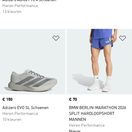
Adizero Adios Pro 4 Schoenen
Heren Performance
13 kleuren
Op verlanglijst zetten
Op
Price
€ 150
Price
€ 70
Adizero EVO SL Schoenen
BMW BERLIN-MARATHON 2026
Heren Performance
SPLIT HARDLOOPSHORT
10 kleuren
MANNEN
Heren Performance
Nieuw