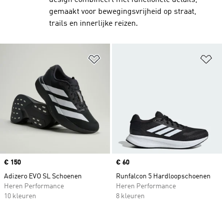
design combineert met functionele details,
gemaakt voor bewegingsvrijheid op straat,
trails en innerlijke reizen.
Op verlanglijst zetten
Op
Price
€ 150
Price
€ 60
Adizero EVO SL Schoenen
Runfalcon 5 Hardloopschoenen
Heren Performance
Heren Performance
10 kleuren
8 kleuren