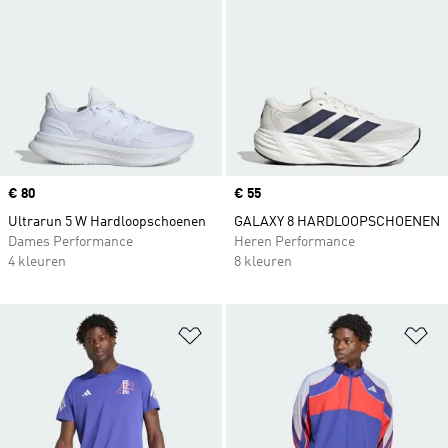
Price
€ 80
Price
€ 55
Ultrarun 5 W Hardloopschoenen
GALAXY 8 HARDLOOPSCHOENEN
Dames Performance
Heren Performance
4 kleuren
8 kleuren
Op verlanglijst zetten
Op