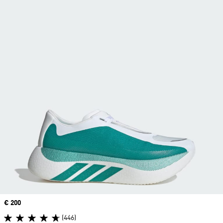
Price
€ 200
(446)