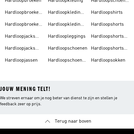
Hardloopbroeken
Hardloopkleding
Hardloopschoenen
Heren
Hardloopbroeken
Hardloopkleding
Hardloopshirts
Dames
Dames
Hardloopbroeken
Hardloopkleding
Hardloopshorts
Heren
Heren
Hardloopjacks
Hardloopleggings
Hardloopshorts
Dames
Dames
Hardloopjacks
Hardloopschoenen
Hardloopshorts
Heren
Heren
Hardloopjassen
Hardloopschoenen
Hardloopsokken
Dames
JOUW MENING TELT!
We streven ernaar om je nog beter van dienst te zijn en stellen je
feedback zeer op prijs.
Terug naar boven