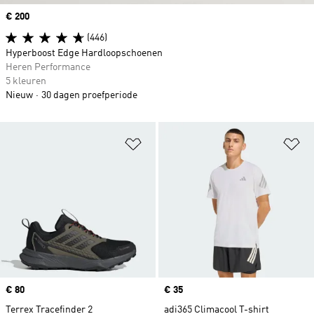
Price
€ 200
(446)
Hyperboost Edge Hardloopschoenen
Heren Performance
5 kleuren
Nieuw
30 dagen proefperiode
Op verlanglijst zetten
Op
Price
€ 80
Price
€ 35
Terrex Tracefinder 2
adi365 Climacool T-shirt