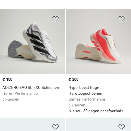
Op verlanglijst zetten
Op
Price
€ 150
Price
€ 200
ADIZERO EVO SL EXO Schoenen
Hyperboost Edge
Heren Performance
Hardloopschoenen
6 kleuren
Dames Performance
6 kleuren
Nieuw
30 dagen proefperiode
Op verlanglijst zetten
Op