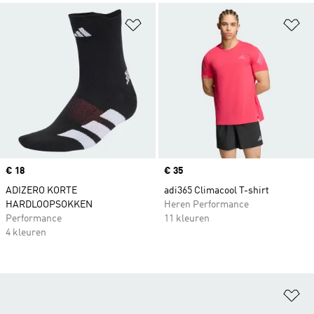
Op verlanglijst zetten
Op
Price
€ 18
Price
€ 35
ADIZERO KORTE
adi365 Climacool T-shirt
HARDLOOPSOKKEN
Heren Performance
Performance
11 kleuren
4 kleuren
Op