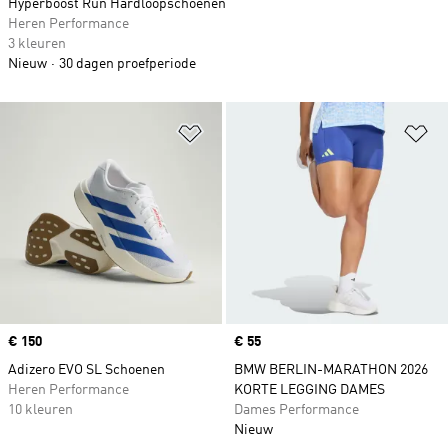
Hyperboost Run Hardloopschoenen
Heren Performance
3 kleuren
Nieuw
30 dagen proefperiode
Op verlanglijst zetten
Op
Price
€ 150
Price
€ 55
Adizero EVO SL Schoenen
BMW BERLIN-MARATHON 2026
Heren Performance
KORTE LEGGING DAMES
10 kleuren
Dames Performance
Nieuw