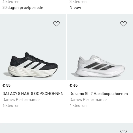
4 kleuren
3 kleuren
30 dagen proefperiode
Nieuw
Op verlanglijst zetten
Op
Price
€ 55
Price
€ 65
GALAXY 8 HARDLOOPSCHOENEN
Duramo SL 2 Hardloopschoenen
Dames Performance
Dames Performance
6 kleuren
4 kleuren
Op