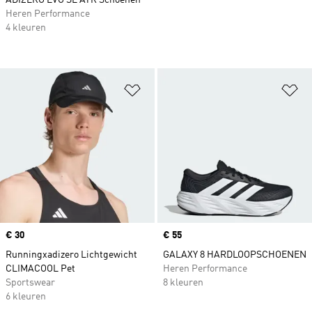
ADIZERO EVO SL ATR Schoenen
Heren Performance
4 kleuren
Op verlanglijst zetten
Op
Price
€ 30
Price
€ 55
Runningxadizero Lichtgewicht
GALAXY 8 HARDLOOPSCHOENEN
CLIMACOOL Pet
Heren Performance
Sportswear
8 kleuren
6 kleuren