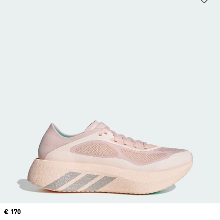
Price
€ 170