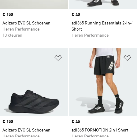
Price
€ 150
Price
€ 40
Adizero EVO SL Schoenen
adi365 Running Essentials 2-in-1
Heren Performance
Short
10 kleuren
Heren Performance
Op verlanglijst zetten
Op
Price
€ 150
Price
€ 45
Adizero EVO SL Schoenen
adi365 FORMOTION 2in1 Short
Heren Performance
Heren Performance