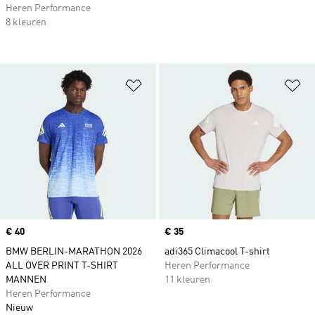
Heren Performance
8 kleuren
Op verlanglijst zetten
Op
Price
€ 40
Price
€ 35
BMW BERLIN-MARATHON 2026
adi365 Climacool T-shirt
ALL OVER PRINT T-SHIRT
Heren Performance
MANNEN
11 kleuren
Heren Performance
Nieuw