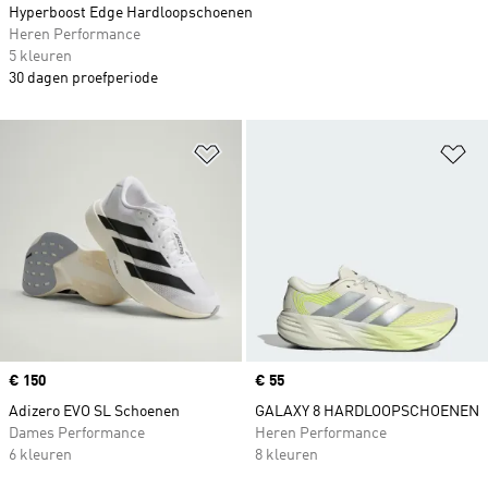
Hyperboost Edge Hardloopschoenen
Heren Performance
5 kleuren
30 dagen proefperiode
Op verlanglijst zetten
Op
Price
€ 150
Price
€ 55
Adizero EVO SL Schoenen
GALAXY 8 HARDLOOPSCHOENEN
Dames Performance
Heren Performance
6 kleuren
8 kleuren