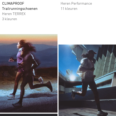
CLIMAPROOF
Heren Performance
Trailrunningschoenen
11 kleuren
Heren TERREX
3 kleuren