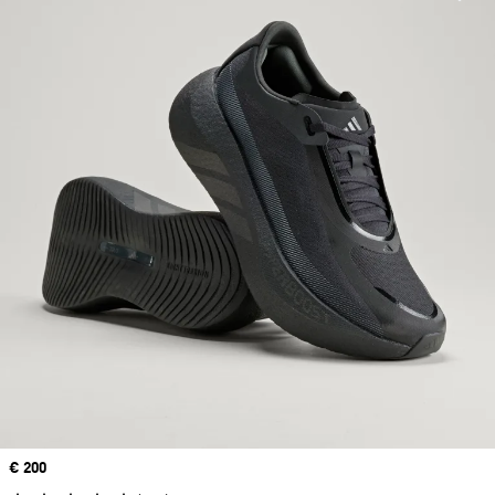
Price
€ 200