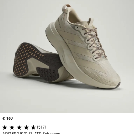
Price
€ 160
(517)