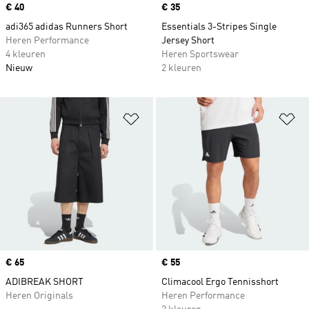
Price
€ 40
Price
€ 35
adi365 adidas Runners Short
Essentials 3-Stripes Single
Heren Performance
Jersey Short
4 kleuren
Heren Sportswear
Nieuw
2 kleuren
Op verlanglijst zetten
Op
Price
€ 65
Price
€ 55
ADIBREAK SHORT
Climacool Ergo Tennisshort
Heren Originals
Heren Performance