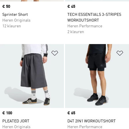
Price
€ 50
Price
€ 45
Sprinter Short
TECH ESSENTIALS 3-STRIPES
Heren Originals
WORKOUTSHORT
12 kleuren
Heren Performance
2 kleuren
Op verlanglijst zetten
Op
Price
€ 100
Price
€ 65
PLEATED JORT
D4T 2IN1 WORKOUTSHORT
Heren Originals
Heren Performance