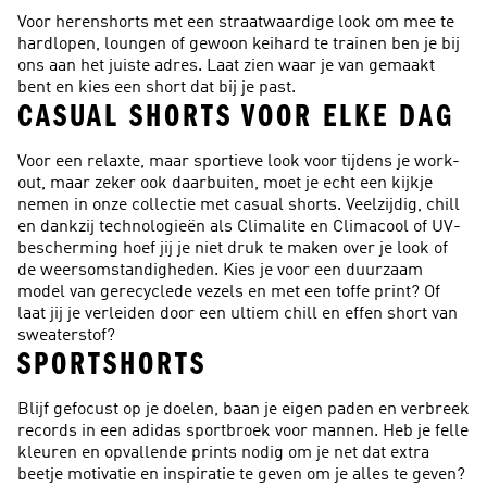
Voor herenshorts met een straatwaardige look om mee te
hardlopen, loungen of gewoon keihard te trainen ben je bij
ons aan het juiste adres. Laat zien waar je van gemaakt
bent en kies een short dat bij je past.
CASUAL SHORTS VOOR ELKE DAG
Voor een relaxte, maar sportieve look voor tijdens je work-
out, maar zeker ook daarbuiten, moet je echt een kijkje
nemen in onze collectie met casual shorts. Veelzijdig, chill
en dankzij technologieën als Climalite en Climacool of UV-
bescherming hoef jij je niet druk te maken over je look of
de weersomstandigheden. Kies je voor een duurzaam
model van gerecyclede vezels en met een toffe print? Of
laat jij je verleiden door een ultiem chill en effen short van
sweaterstof?
SPORTSHORTS
Blijf gefocust op je doelen, baan je eigen paden en verbreek
records in een adidas sportbroek voor mannen. Heb je felle
kleuren en opvallende prints nodig om je net dat extra
beetje motivatie en inspiratie te geven om je alles te geven?