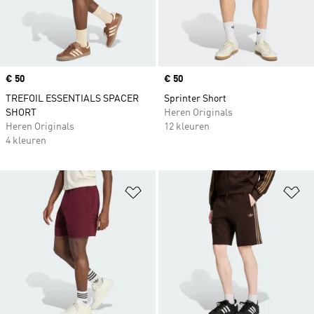
Price
€ 50
Price
€ 50
TREFOIL ESSENTIALS SPACER
Sprinter Short
SHORT
Heren Originals
Heren Originals
12 kleuren
4 kleuren
Op verlanglijst zetten
Op