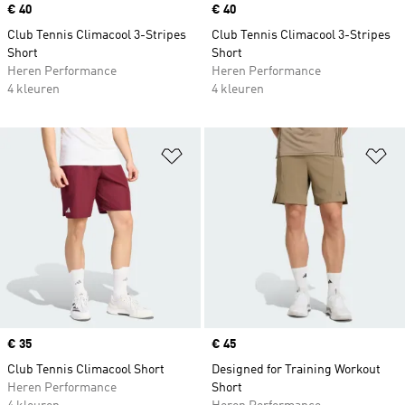
Price
€ 40
Price
€ 40
Club Tennis Climacool 3-Stripes
Club Tennis Climacool 3-Stripes
Short
Short
Heren Performance
Heren Performance
4 kleuren
4 kleuren
Op verlanglijst zetten
Op
Price
€ 35
Price
€ 45
Club Tennis Climacool Short
Designed for Training Workout
Heren Performance
Short