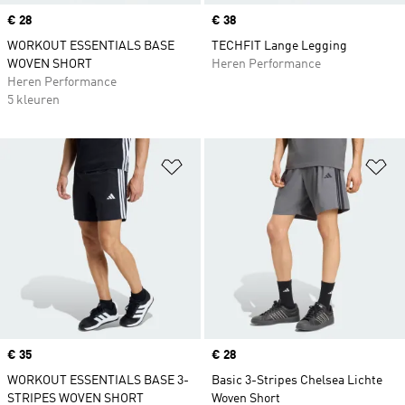
Price
€ 28
Price
€ 38
WORKOUT ESSENTIALS BASE
TECHFIT Lange Legging
WOVEN SHORT
Heren Performance
Heren Performance
5 kleuren
Op verlanglijst zetten
Op
Price
€ 35
Price
€ 28
WORKOUT ESSENTIALS BASE 3-
Basic 3-Stripes Chelsea Lichte
STRIPES WOVEN SHORT
Woven Short