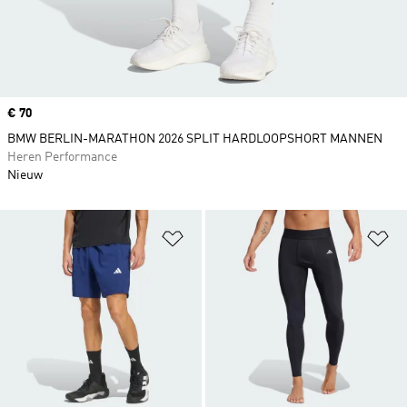
Price
€ 70
BMW BERLIN-MARATHON 2026 SPLIT HARDLOOPSHORT MANNEN
Heren Performance
Nieuw
Op verlanglijst zetten
Op