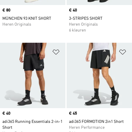
Price
€ 80
Price
€ 40
MÜNCHEN 93 KNIT SHORT
3-STRIPES SHORT
Heren Originals
Heren Originals
6 kleuren
Op verlanglijst zetten
Op
Price
€ 40
Price
€ 45
adi365 Running Essentials 2-in-1
adi365 FORMOTION 2in1 Short
Short
Heren Performance