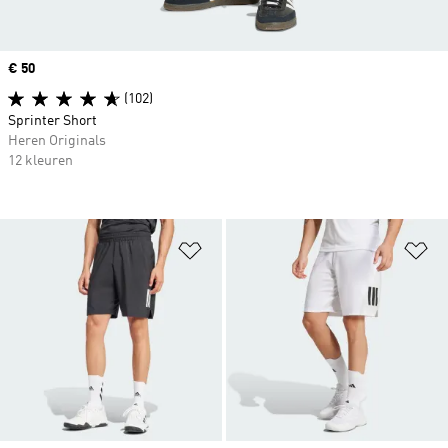
Price
€ 50
(102)
Sprinter Short
Heren Originals
12 kleuren
Op verlanglijst zetten
Op