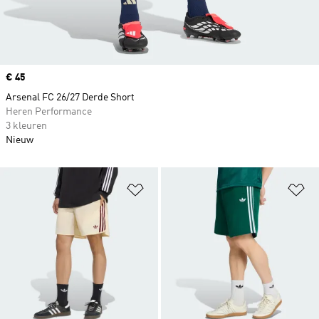
Price
€ 45
Arsenal FC 26/27 Derde Short
Heren Performance
3 kleuren
Nieuw
Op verlanglijst zetten
Op