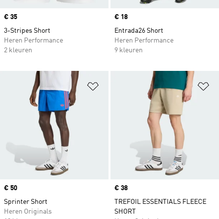
Price
€ 35
Price
€ 18
3-Stripes Short
Entrada26 Short
Heren Performance
Heren Performance
2 kleuren
9 kleuren
Op verlanglijst zetten
Op
Price
€ 50
Price
€ 38
Sprinter Short
TREFOIL ESSENTIALS FLEECE
Heren Originals
SHORT