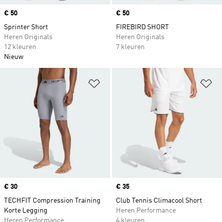
Price
€ 50
Price
€ 50
Sprinter Short
FIREBIRD SHORT
Heren Originals
Heren Originals
12 kleuren
7 kleuren
Nieuw
Op verlanglijst zetten
Op
Price
€ 30
Price
€ 35
TECHFIT Compression Training
Club Tennis Climacool Short
Korte Legging
Heren Performance
Heren Performance
4 kleuren