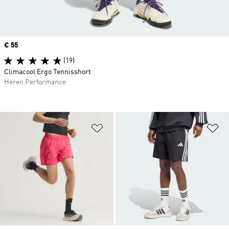
Price
€ 55
(19)
Climacool Ergo Tennisshort
Heren Performance
Op verlanglijst zetten
Op