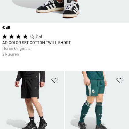
Price
€ 65
(14)
ADICOLOR SST COTTON TWILL SHORT
Heren Originals
2 kleuren
Op verlanglijst zetten
Op