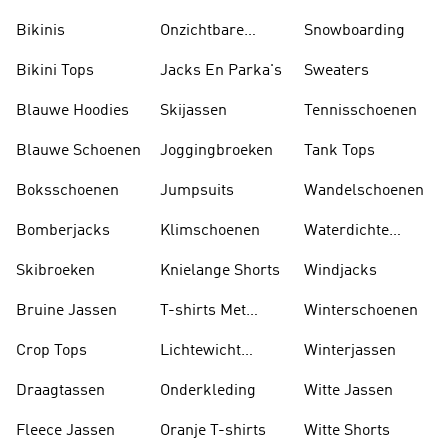
Zonnekleppen
Bikinis
Onzichtbare
Snowboarding
Sokken
Bikini Tops
Jacks En Parka's
Sweaters
Blauwe Hoodies
Skijassen
Tennisschoenen
Blauwe Schoenen
Joggingbroeken
Tank Tops
Boksschoenen
Jumpsuits
Wandelschoenen
Bomberjacks
Klimschoenen
Waterdichte
Jassen
Skibroeken
Knielange Shorts
Windjacks
Bruine Jassen
T-shirts Met
Winterschoenen
Lange Mouwen
Crop Tops
Lichtewicht
Winterjassen
Jassen
Draagtassen
Onderkleding
Witte Jassen
Fleece Jassen
Oranje T-shirts
Witte Shorts