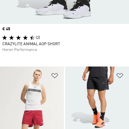
Price
€ 45
(2)
CRAZYLITE ANIMAL AOP SHORT
Heren Performance
Op verlanglijst zetten
Op