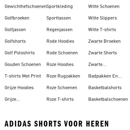
Gewichthefschoenen
Sportkleding
Witte Schoenen
Golfbroeken
Sporttassen
Witte Slippers
Golfjassen
Regenjassen
Witte T-shirts
Golfshorts
Rode Hoodies
Zwarte Broeken
Golf Poloshirts
Rode Schoenen
Zwarte Shorts
Gouden Schoenen
Roze Hoodies
Zwarte
Rugzakken
T-shirts Met Print
Roze Rugzakken
Badpakken En
Tankini's
Grijze Hoodies
Roze Schoenen
Basketbalshorts
Grijze
Roze T-shirts
Basketbalschoenen
Trainingspakken
ADIDAS SHORTS VOOR HEREN