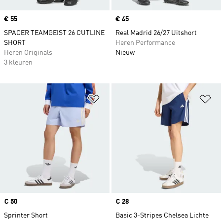
Price
€ 55
Price
€ 45
SPACER TEAMGEIST 26 CUTLINE
Real Madrid 26/27 Uitshort
SHORT
Heren Performance
Heren Originals
Nieuw
3 kleuren
Op verlanglijst zetten
Op
Price
€ 50
Price
€ 28
Sprinter Short
Basic 3-Stripes Chelsea Lichte