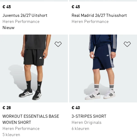
Price
€ 45
Price
€ 45
Juventus 26/27 Uitshort
Real Madrid 26/27 Thuisshort
Heren Performance
Heren Performance
Nieuw
Op verlanglijst zetten
Op
Price
€ 28
Price
€ 40
WORKOUT ESSENTIALS BASE
3-STRIPES SHORT
WOVEN SHORT
Heren Originals
Heren Performance
6 kleuren
5 kleuren