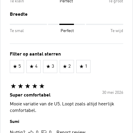
Te klein
Perfect
Te groot
Breedte
Te smal
Perfect
Te wijd
Filter op aantal sterren
5
4
3
2
1
30 mei 2026
Super comfortabel
Mooie variatie van de U5. Loopt zoals altijd heerlijk
comfortabel.
Sumi
Nuttig?
0
0
Report review