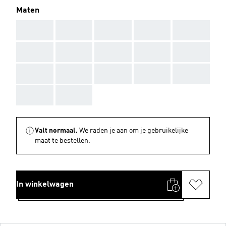
Maten
AAA
AAA
AAA
AAA
AAA
AAA
AAA
AAA
AAA
AAA
AAA
AAA
AAA
AAA
AAA
AAA
AAA
Valt normaal.
We raden je aan om je gebruikelijke
maat te bestellen.
In winkelwagen