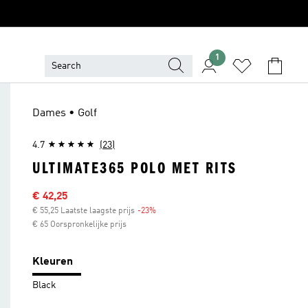
1
Dames • Golf
4.7
(23)
ULTIMATE365 POLO MET RITS
Sale price
€ 42,25
€ 55,25 Laatste laagste prijs
-23%
Discount
€ 65 Oorspronkelijke prijs
Kleuren
Black