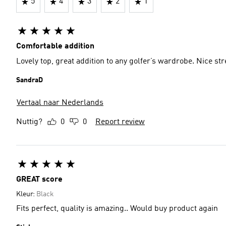
5
4
3
2
1
Comfortable addition
Lovely top, great addition to any golfer’s wardrobe. Nice st
SandraD
Vertaal naar Nederlands
Nuttig?
0
0
Report review
GREAT score
Kleur:
Black
Fits perfect, quality is amazing.. Would buy product again