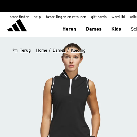
store finder
help
bestellingen en retouren
gift cards
word lid
adic
Heren
Dames
Kids
Sc
/
/
Terug
Home
Dames
Kleding