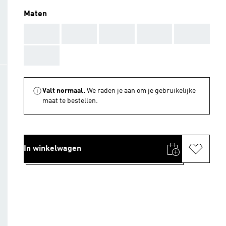
Maten
AAA
AAA
AAA
AAA
AAA
AAA
Valt normaal.
We raden je aan om je gebruikelijke
maat te bestellen.
In winkelwagen