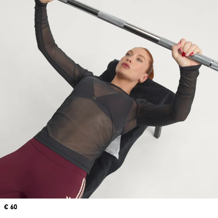
Price
€ 60