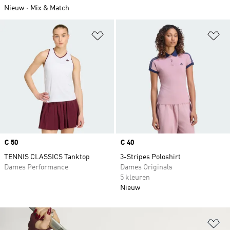
Nieuw
Mix & Match
Op verlanglijst zetten
Op
Price
€ 50
Price
€ 40
TENNIS CLASSICS Tanktop
3-Stripes Poloshirt
Dames Performance
Dames Originals
5 kleuren
Nieuw
Op