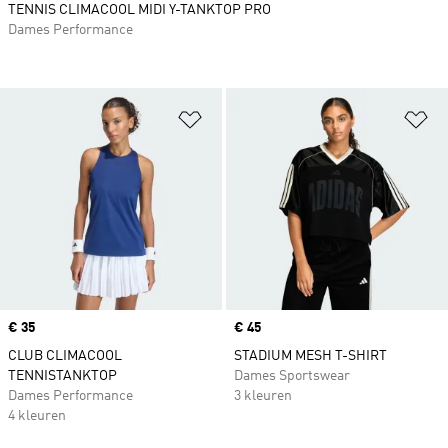
TENNIS CLIMACOOL MIDI Y-TANKTOP PRO
Dames Performance
Op verlanglijst zetten
Op
Price
€ 35
Price
€ 45
CLUB CLIMACOOL
STADIUM MESH T-SHIRT
TENNISTANKTOP
Dames Sportswear
Dames Performance
3 kleuren
4 kleuren