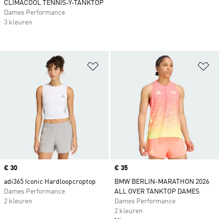
CLIMACOOL TENNIS-Y-TANKTOP
Dames Performance
3 kleuren
Op verlanglijst zetten
Op
Price
€ 30
Price
€ 35
adi365 Iconic Hardloopcroptop
BMW BERLIN-MARATHON 2026
Dames Performance
ALL OVER TANKTOP DAMES
2 kleuren
Dames Performance
2 kleuren