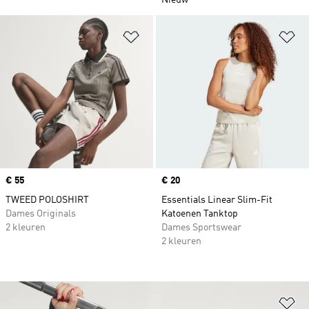
Nieuw
Op verlanglijst zetten
Op
Price
€ 55
Price
€ 20
TWEED POLOSHIRT
Essentials Linear Slim-Fit
Dames Originals
Katoenen Tanktop
2 kleuren
Dames Sportswear
2 kleuren
Op