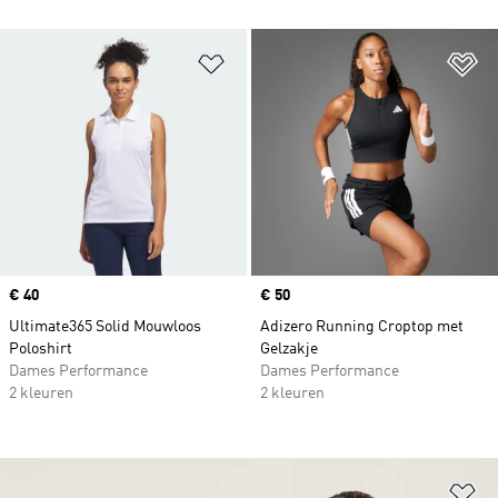
Op verlanglijst zetten
Op
Price
€ 40
Price
€ 50
Ultimate365 Solid Mouwloos
Adizero Running Croptop met
Poloshirt
Gelzakje
Dames Performance
Dames Performance
2 kleuren
2 kleuren
Op