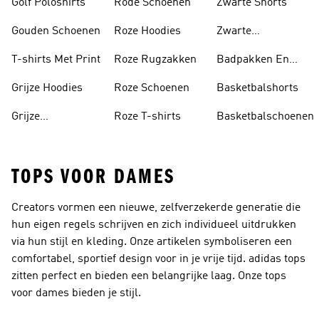
Golf Poloshirts
Rode Schoenen
Zwarte Shorts
Gouden Schoenen
Roze Hoodies
Zwarte
Rugzakken
T-shirts Met Print
Roze Rugzakken
Badpakken En
Tankini's
Grijze Hoodies
Roze Schoenen
Basketbalshorts
Grijze
Roze T-shirts
Basketbalschoenen
Trainingspakken
TOPS VOOR DAMES
Creators vormen een nieuwe, zelfverzekerde generatie die
hun eigen regels schrijven en zich individueel uitdrukken
via hun stijl en kleding. Onze artikelen symboliseren een
comfortabel, sportief design voor in je vrije tijd. adidas tops
zitten perfect en bieden een belangrijke laag. Onze tops
voor dames bieden je stijl.