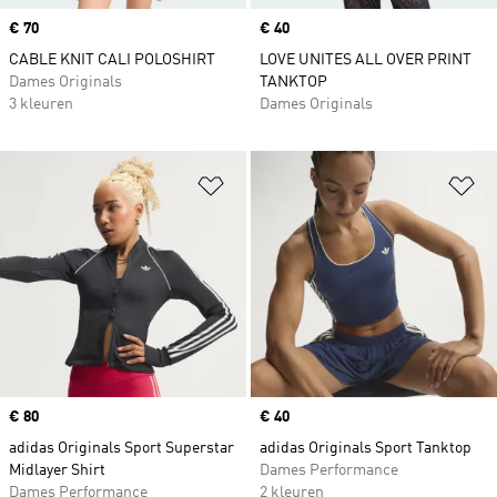
Price
€ 70
Price
€ 40
CABLE KNIT CALI POLOSHIRT
LOVE UNITES ALL OVER PRINT
Dames Originals
TANKTOP
3 kleuren
Dames Originals
Op verlanglijst zetten
Op
Price
€ 80
Price
€ 40
adidas Originals Sport Superstar
adidas Originals Sport Tanktop
Midlayer Shirt
Dames Performance
Dames Performance
2 kleuren