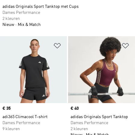
adidas Originals Sport Tanktop met Cups
Dames Performance
2 kleuren
Nieuw
Mix & Match
Op verlanglijst zetten
Op
Price
€ 35
Price
€ 40
adi365 Climacool T-shirt
adidas Originals Sport Tanktop
Dames Performance
Dames Performance
9 kleuren
2 kleuren