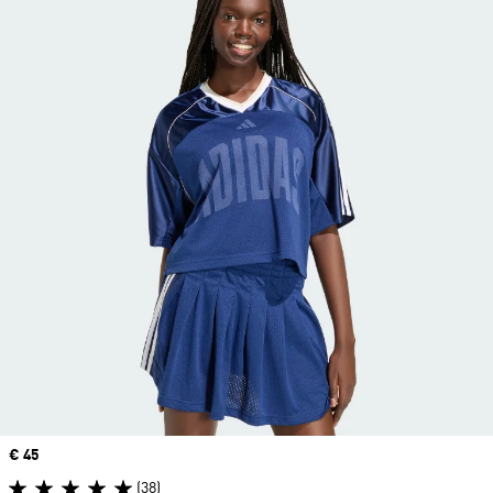
Price
€ 45
(38)