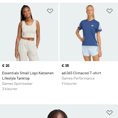
Op verlanglijst zetten
Op
Price
€ 20
Price
€ 35
Essentials Small Logo Katoenen
adi365 Climacool T-shirt
Lifestyle Tanktop
Dames Performance
Dames Sportswear
9 kleuren
3 kleuren
Op