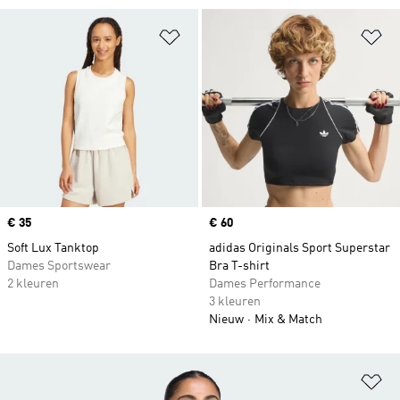
Op verlanglijst zetten
Op
Price
€ 35
Price
€ 60
Soft Lux Tanktop
adidas Originals Sport Superstar
Dames Sportswear
Bra T-shirt
2 kleuren
Dames Performance
3 kleuren
Nieuw
Mix & Match
Op