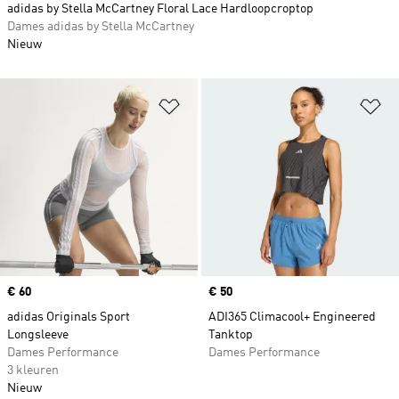
adidas by Stella McCartney Floral Lace Hardloopcroptop
Dames adidas by Stella McCartney
Nieuw
Op verlanglijst zetten
Op
Price
€ 60
Price
€ 50
adidas Originals Sport
ADI365 Climacool+ Engineered
Longsleeve
Tanktop
Dames Performance
Dames Performance
3 kleuren
Nieuw