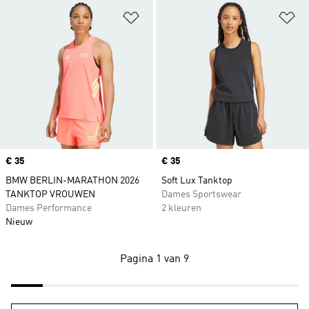
Op verlanglijst zetten
Op
Price
€ 35
Price
€ 35
BMW BERLIN-MARATHON 2026
Soft Lux Tanktop
TANKTOP VROUWEN
Dames Sportswear
Dames Performance
2 kleuren
Nieuw
Pagina 1 van 9