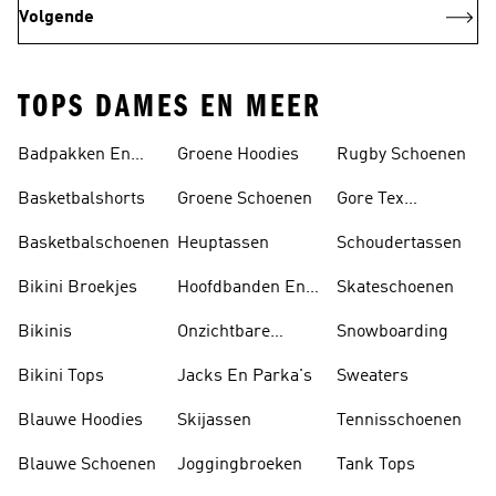
Volgende
TOPS DAMES EN MEER
Badpakken En
Groene Hoodies
Rugby Schoenen
Tankini's
Basketbalshorts
Groene Schoenen
Gore Tex
Schoenen
Basketbalschoenen
Heuptassen
Schoudertassen
Bikini Broekjes
Hoofdbanden En
Skateschoenen
Zonnekleppen
Bikinis
Onzichtbare
Snowboarding
Sokken
Bikini Tops
Jacks En Parka's
Sweaters
Blauwe Hoodies
Skijassen
Tennisschoenen
Blauwe Schoenen
Joggingbroeken
Tank Tops