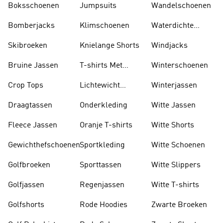
Boksschoenen
Jumpsuits
Wandelschoenen
Bomberjacks
Klimschoenen
Waterdichte
Jassen
Skibroeken
Knielange Shorts
Windjacks
Bruine Jassen
T-shirts Met
Winterschoenen
Lange Mouwen
Crop Tops
Lichtewicht
Winterjassen
Jassen
Draagtassen
Onderkleding
Witte Jassen
Fleece Jassen
Oranje T-shirts
Witte Shorts
Gewichthefschoenen
Sportkleding
Witte Schoenen
Golfbroeken
Sporttassen
Witte Slippers
Golfjassen
Regenjassen
Witte T-shirts
Golfshorts
Rode Hoodies
Zwarte Broeken