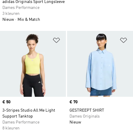
adidas Originals Sport Longsleeve
Dames Performance
3 kleuren
Nieuw
Mix & Match
Op verlanglijst zetten
Op
Price
€ 50
Price
€ 70
3-Stripes Studio All Me Light
GESTREEPT SHIRT
Support Tanktop
Dames Originals
Dames Performance
Nieuw
8 kleuren