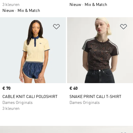
3 kleuren
Nieuw
Mix & Match
Nieuw
Mix & Match
Op verlanglijst zetten
Op
Price
€ 70
Price
€ 40
CABLE KNIT CALI POLOSHIRT
SNAKE PRINT CALI T-SHIRT
Dames Originals
Dames Originals
3 kleuren