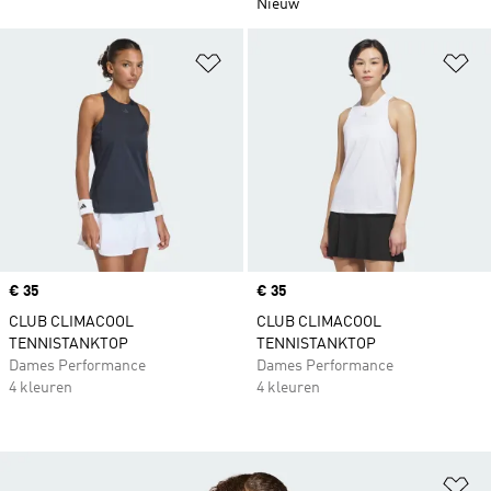
Nieuw
Op verlanglijst zetten
Op
Price
€ 35
Price
€ 35
CLUB CLIMACOOL
CLUB CLIMACOOL
TENNISTANKTOP
TENNISTANKTOP
Dames Performance
Dames Performance
4 kleuren
4 kleuren
Op