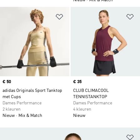
Nieuw
Mix & Match
Op verlanglijst zetten
Op
Price
€ 50
Price
€ 35
adidas Originals Sport Tanktop
CLUB CLIMACOOL
met Cups
TENNISTANKTOP
Dames Performance
Dames Performance
2 kleuren
4 kleuren
Nieuw
Mix & Match
Nieuw
Op