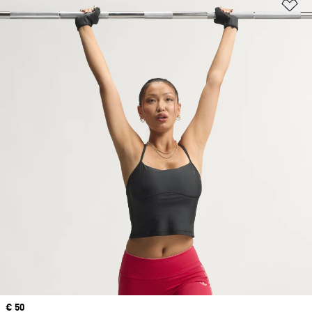
Op
Price
€ 50