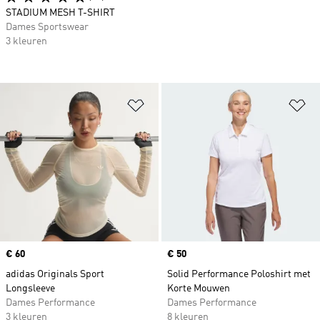
STADIUM MESH T-SHIRT
Dames Sportswear
3 kleuren
Op verlanglijst zetten
Op
Price
€ 60
Price
€ 50
adidas Originals Sport
Solid Performance Poloshirt met
Longsleeve
Korte Mouwen
Dames Performance
Dames Performance
3 kleuren
8 kleuren