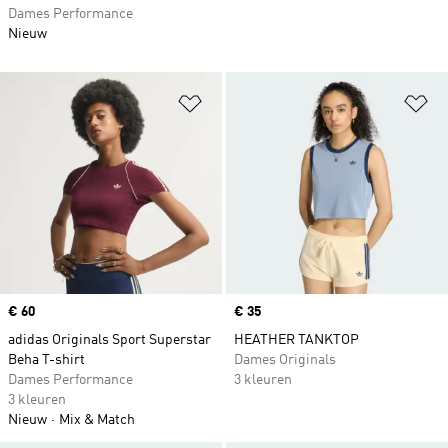
Dames Performance
Nieuw
Op verlanglijst zetten
Op
Price
€ 60
Price
€ 35
adidas Originals Sport Superstar
HEATHER TANKTOP
Beha T-shirt
Dames Originals
Dames Performance
3 kleuren
3 kleuren
Nieuw
Mix & Match