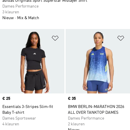
adidas Originals Sport Superstar Midlayer Shirt
Dames Performance
3 kleuren
Nieuw
Mix & Match
Op verlanglijst zetten
Op
Price
€ 25
Price
€ 35
Essentials 3-Stripes Slim-fit
BMW BERLIN-MARATHON 2026
Baby T-shirt
ALL OVER TANKTOP DAMES
Dames Sportswear
Dames Performance
4 kleuren
2 kleuren