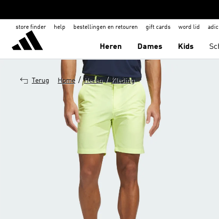
store finder
help
bestellingen en retouren
gift cards
word lid
adic
Heren
Dames
Kids
Sc
/
/
Terug
Home
Heren
Kleding