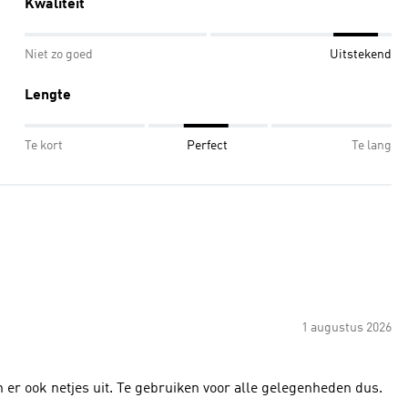
Kwaliteit
Niet zo goed
Uitstekend
Lengte
Te kort
Perfect
Te lang
1 augustus 2026
n er ook netjes uit. Te gebruiken voor alle gelegenheden dus.