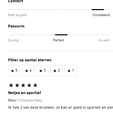
Comfort
Niet zo goed
Uitstekend
Pasvorm
Zu eng
Perfect
Zu weit
Filter op aantal sterren
5
4
3
2
1
Netjes en sportief
Kleur:
Collegiate Navy
Ik heb 2 van deze broeken. Je kan er goed in sporten en zie