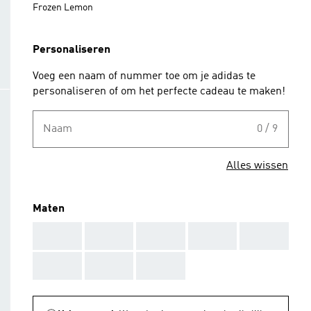
Frozen Lemon
Personaliseren
Voeg een naam of nummer toe om je adidas te
personaliseren of om het perfecte cadeau te maken!
Naam
0 / 9
Alles wissen
Maten
AAA
AAA
AAA
AAA
AAA
AAA
AAA
AAA