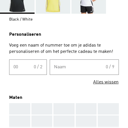
Black / White
Personaliseren
Voeg een naam of nummer toe om je adidas te
personaliseren of om het perfecte cadeau te maken!
00
0 / 2
Naam
0 / 9
Alles wissen
Maten
AAA
AAA
AAA
AAA
AAA
AAA
AAA
AAA
AAA
AAA