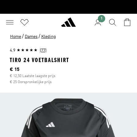
1
/
/
Home
Dames
Kleding
4.9
(77)
TIRO 24 VOETBALSHIRT
Current price
€ 15
€ 12,50 Laatste laagste prijs
€ 25 Oorspronkelijke prijs