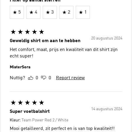
Filter op aantal sterren
5
4
3
2
1
20 augustus 2024
Geweldig shirt om aan te hebben
Het comfort, maat, prijs en kwaliteit van dit shirt zijn
echt super!
MisterSora
Nuttig?
0
0
Report review
14 augustus 2024
Super voetbalshirt
Kleur:
Team Power Red 2 / White
Mooi getailleerd, zit perfect en is van top kwaliteit!!