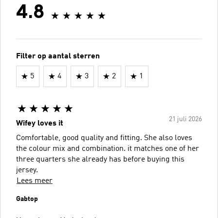
4.8
Filter op aantal sterren
5
4
3
2
1
21 juli 2026
Wifey loves it
Comfortable, good quality and fitting. She also loves
the colour mix and combination. it matches one of her
three quarters she already has before buying this
jersey.
Lees meer
Gabtop