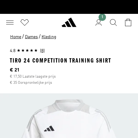
1
/
/
Home
Dames
Kleding
4.8
(8)
TIRO 24 COMPETITION TRAINING SHIRT
Current price
€ 21
€ 17,50 Laatste laagste prijs
€ 35 Oorspronkelijke prijs