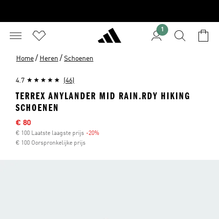
1
/
/
Home
Heren
Schoenen
4.7
(46)
TERREX ANYLANDER MID RAIN.RDY HIKING
SCHOENEN
Sale price
€ 80
€ 100 Laatste laagste prijs
-20%
Discount
€ 100 Oorspronkelijke prijs