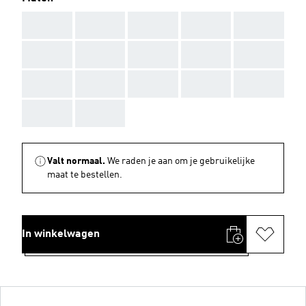
AAA
AAA
AAA
AAA
AAA
AAA
AAA
AAA
AAA
AAA
AAA
AAA
AAA
AAA
AAA
AAA
AAA
Valt normaal.
We raden je aan om je gebruikelijke
maat te bestellen.
In winkelwagen