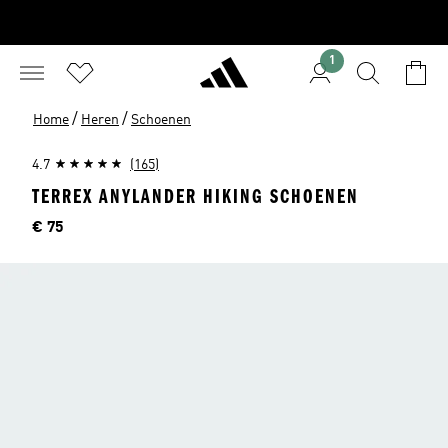
1
/
/
Home
Heren
Schoenen
4.7
(165)
TERREX ANYLANDER HIKING SCHOENEN
Price
€ 75