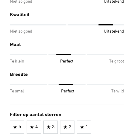
Niet zo goed
Uitstekend
Kwaliteit
Niet zo goed
Uitstekend
Maat
Te klein
Perfect
Te groot
Breedte
Te smal
Perfect
Te wijd
Filter op aantal sterren
5
4
3
2
1