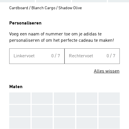
Cardboard / Blanch Cargo / Shadow Olive
Personaliseren
Voeg een naam of nummer toe om je adidas te
personaliseren of om het perfecte cadeau te maken!
Linkervoet
0 / 7
Rechtervoet
0 / 7
Alles wissen
Maten
AAA
AAA
AAA
AAA
AAA
AAA
AAA
AAA
AAA
AAA
AAA
AAA
AAA
AAA
AAA