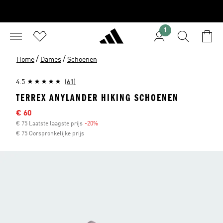
1
/
/
Home
Dames
Schoenen
4.5
(61)
TERREX ANYLANDER HIKING SCHOENEN
Sale price
€ 60
€ 75 Laatste laagste prijs
-20%
Discount
€ 75 Oorspronkelijke prijs