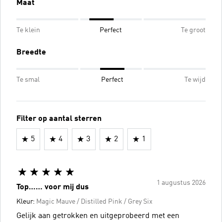
Maat
Te klein
Perfect
Te groot
Breedte
Te smal
Perfect
Te wijd
Filter op aantal sterren
5
4
3
2
1
1 augustus 2026
Top…… voor mij dus
Kleur:
Magic Mauve / Distilled Pink / Grey Six
Gelijk aan getrokken en uitgeprobeerd met een