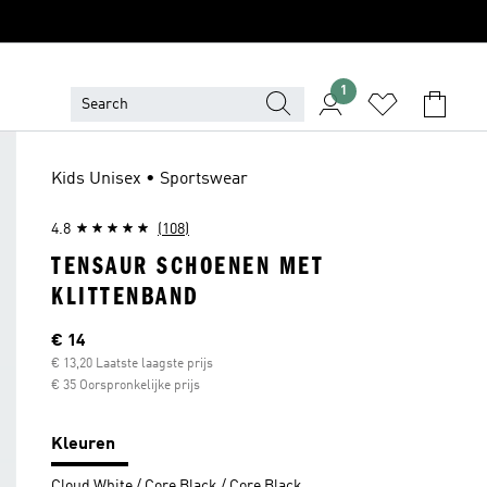
1
Kids Unisex • Sportswear
4.8
(108)
TENSAUR SCHOENEN MET
KLITTENBAND
Current price
€ 14
€ 13,20 Laatste laagste prijs
€ 35 Oorspronkelijke prijs
Kleuren
Cloud White / Core Black / Core Black