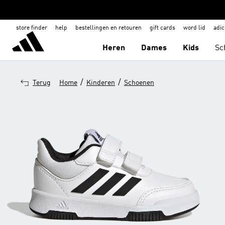
store finder
help
bestellingen en retouren
gift cards
word lid
adic
Heren
Dames
Kids
Sc
/
/
Terug
Home
Kinderen
Schoenen