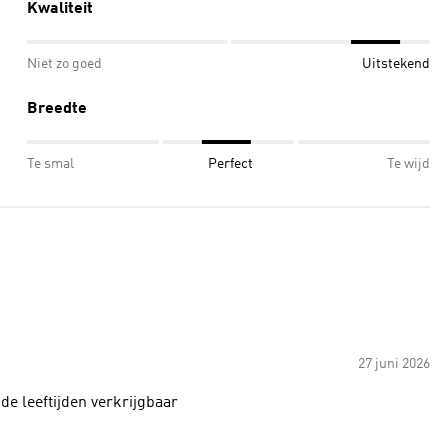
Kwaliteit
Niet zo goed
Uitstekend
Breedte
Te smal
Perfect
Te wijd
27 juni 2026
de leeftijden verkrijgbaar