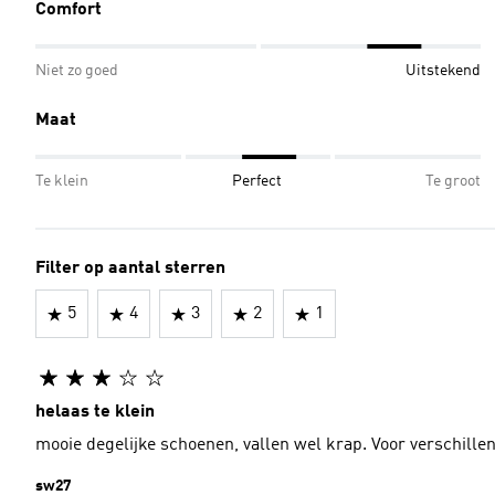
Comfort
Niet zo goed
Uitstekend
Maat
Te klein
Perfect
Te groot
Filter op aantal sterren
5
4
3
2
1
helaas te klein
mooie degelijke schoenen, vallen wel krap. Voor verschillen
sw27