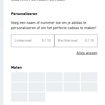
Personaliseren
Voeg een naam of nummer toe om je adidas te
personaliseren of om het perfecte cadeau te maken!
Linkervoet
0 / 10
Rechtervoet
0 / 10
Alles wissen
Maten
AAA
AAA
AAA
AAA
AAA
AAA
AAA
AAA
AAA
AAA
AAA
AAA