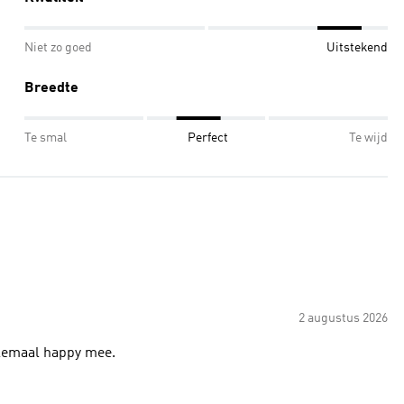
Niet zo goed
Uitstekend
Breedte
Te smal
Perfect
Te wijd
2 augustus 2026
elemaal happy mee.