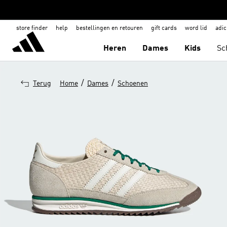
store finder
help
bestellingen en retouren
gift cards
word lid
adic
Heren
Dames
Kids
Sc
/
/
Terug
Home
Dames
Schoenen