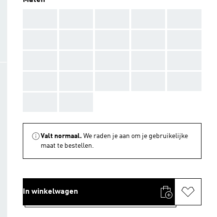
Maten
AAA
AAA
AAA
AAA
AAA
AAA
AAA
AAA
AAA
AAA
AAA
AAA
AAA
AAA
AAA
AAA
AAA
AAA
AAA
AAA
AAA
AAA
Valt normaal.
We raden je aan om je gebruikelijke
maat te bestellen.
In winkelwagen