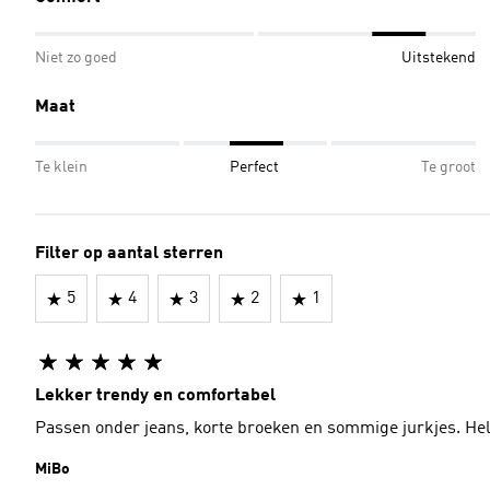
Niet zo goed
Uitstekend
Maat
Te klein
Perfect
Te groot
Filter op aantal sterren
5
4
3
2
1
Lekker trendy en comfortabel
Passen onder jeans, korte broeken en sommige jurkjes. H
MiBo