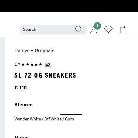
1
Dames • Originals
4.7
(43)
SL 72 OG SNEAKERS
Price
€ 110
Kleuren
Wonder White / Off White / Gum