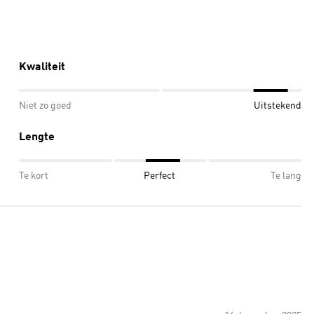
Kwaliteit
Niet zo goed
Uitstekend
Lengte
Te kort
Perfect
Te lang