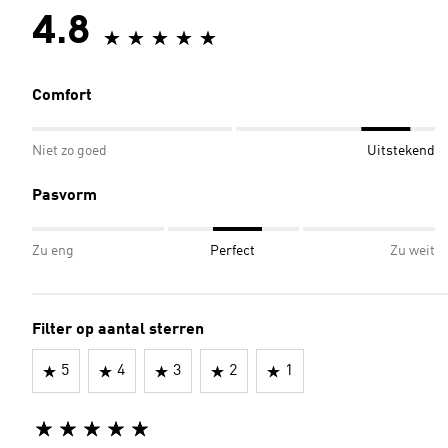
4.8
Comfort
Niet zo goed
Uitstekend
Pasvorm
Zu eng
Perfect
Zu weit
Filter op aantal sterren
5
4
3
2
1