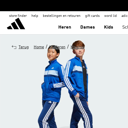
store finder
help
bestellingen en retouren
gift cards
word lid
adic
Heren
Dames
Kids
Sc
/
/
Terug
Home
Kinderen
Kleding