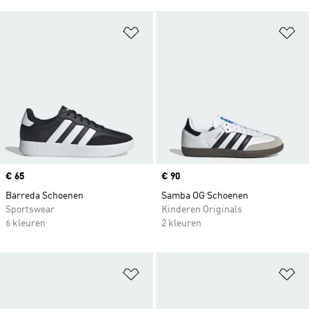
Op verlanglijst zetten
Op
Price
€ 65
Price
€ 90
Barreda Schoenen
Samba OG Schoenen
Sportswear
Kinderen Originals
6 kleuren
2 kleuren
Op verlanglijst zetten
Op