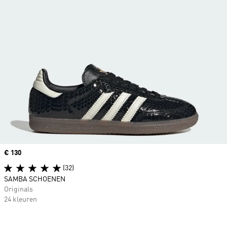
Price
€ 130
(32)
SAMBA SCHOENEN
Originals
24 kleuren