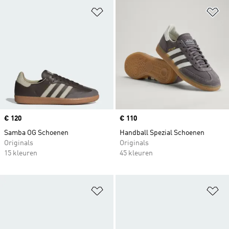
Op verlanglijst zetten
Op
Price
€ 120
Price
€ 110
Samba OG Schoenen
Handball Spezial Schoenen
Originals
Originals
15 kleuren
45 kleuren
Op verlanglijst zetten
Op