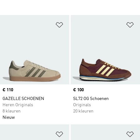
Op verlanglijst zetten
Op
Price
€ 110
Price
€ 100
GAZELLE SCHOENEN
SL72 OG Schoenen
Heren Originals
Originals
8 kleuren
20 kleuren
Nieuw
Op verlanglijst zetten
Op