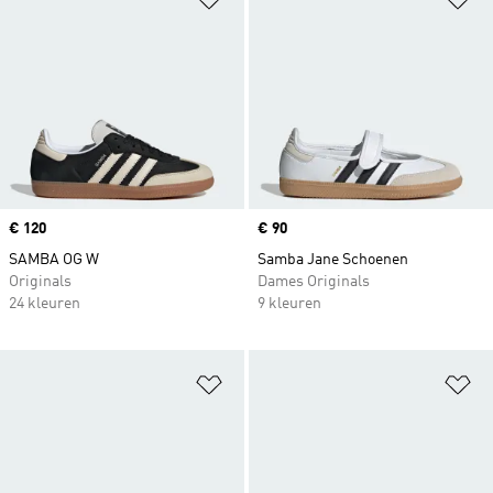
Price
€ 120
Price
€ 90
SAMBA OG W
Samba Jane Schoenen
Originals
Dames Originals
24 kleuren
9 kleuren
Op verlanglijst zetten
Op