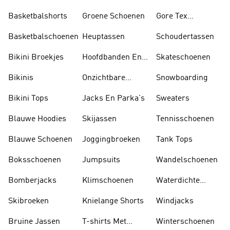
Tankini's
Basketbalshorts
Groene Schoenen
Gore Tex
Schoenen
Basketbalschoenen
Heuptassen
Schoudertassen
Bikini Broekjes
Hoofdbanden En
Skateschoenen
Zonnekleppen
Bikinis
Onzichtbare
Snowboarding
Sokken
Bikini Tops
Jacks En Parka's
Sweaters
Blauwe Hoodies
Skijassen
Tennisschoenen
Blauwe Schoenen
Joggingbroeken
Tank Tops
Boksschoenen
Jumpsuits
Wandelschoenen
Bomberjacks
Klimschoenen
Waterdichte
Jassen
Skibroeken
Knielange Shorts
Windjacks
Bruine Jassen
T-shirts Met
Winterschoenen