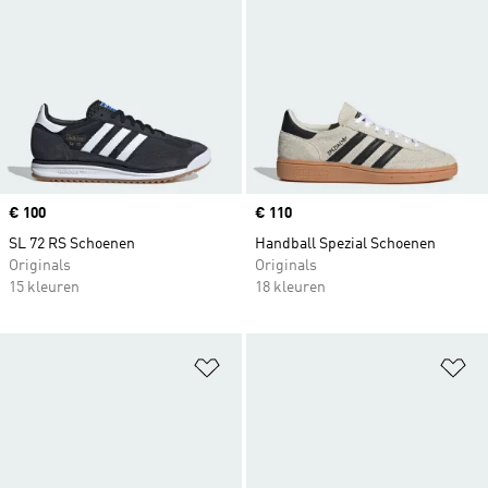
Price
€ 100
Price
€ 110
SL 72 RS Schoenen
Handball Spezial Schoenen
Originals
Originals
15 kleuren
18 kleuren
Op verlanglijst zetten
Op