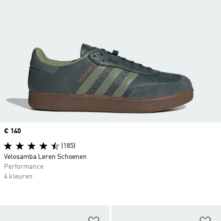
Price
€ 140
(185)
Velosamba Leren Schoenen
Performance
4 kleuren
Op verlanglijst zetten
Op