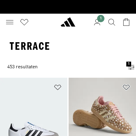
1
TERRACE
1
453 resultaten
Op verlanglijst zetten
Op