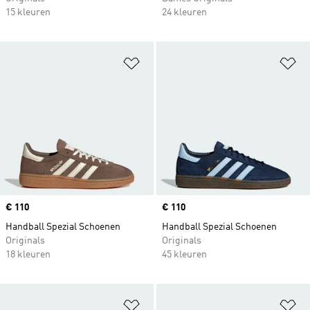
15 kleuren
24 kleuren
Op verlanglijst zetten
Op
Price
€ 110
Price
€ 110
Handball Spezial Schoenen
Handball Spezial Schoenen
Originals
Originals
18 kleuren
45 kleuren
Op verlanglijst zetten
Op