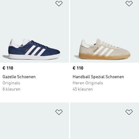
Op verlanglijst zetten
Op
Price
€ 110
Price
€ 110
Gazelle Schoenen
Handball Spezial Schoenen
Originals
Heren Originals
8 kleuren
45 kleuren
Op verlanglijst zetten
Op