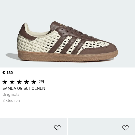
Price
€ 130
(29)
SAMBA OG SCHOENEN
Originals
2 kleuren
Op verlanglijst zetten
Op