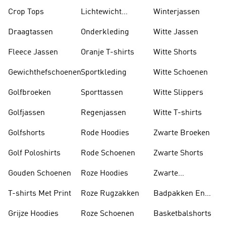
Lange Mouwen
Crop Tops
Lichtewicht
Winterjassen
Jassen
Draagtassen
Onderkleding
Witte Jassen
Fleece Jassen
Oranje T-shirts
Witte Shorts
Gewichthefschoenen
Sportkleding
Witte Schoenen
Golfbroeken
Sporttassen
Witte Slippers
Golfjassen
Regenjassen
Witte T-shirts
Golfshorts
Rode Hoodies
Zwarte Broeken
Golf Poloshirts
Rode Schoenen
Zwarte Shorts
Gouden Schoenen
Roze Hoodies
Zwarte
Rugzakken
T-shirts Met Print
Roze Rugzakken
Badpakken En
Tankini's
Grijze Hoodies
Roze Schoenen
Basketbalshorts