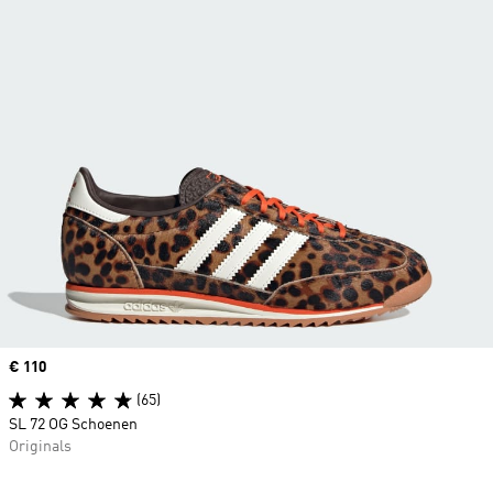
Price
€ 110
(65)
SL 72 OG Schoenen
Originals