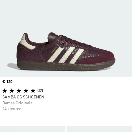
Price
€ 120
(32)
SAMBA OG SCHOENEN
Dames Originals
24 kleuren