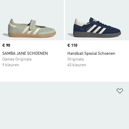
Price
€ 90
Price
€ 110
SAMBA JANE SCHOENEN
Handball Spezial Schoenen
Dames Originals
Originals
9 kleuren
45 kleuren
Op