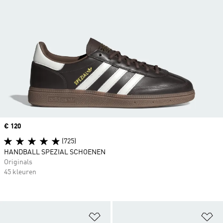
Price
€ 120
(725)
HANDBALL SPEZIAL SCHOENEN
Originals
45 kleuren
Op verlanglijst zetten
Op