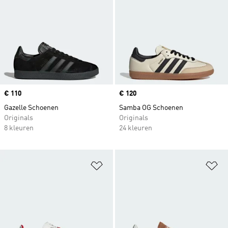
Price
€ 110
Price
€ 120
Gazelle Schoenen
Samba OG Schoenen
Originals
Originals
8 kleuren
24 kleuren
Op verlanglijst zetten
Op