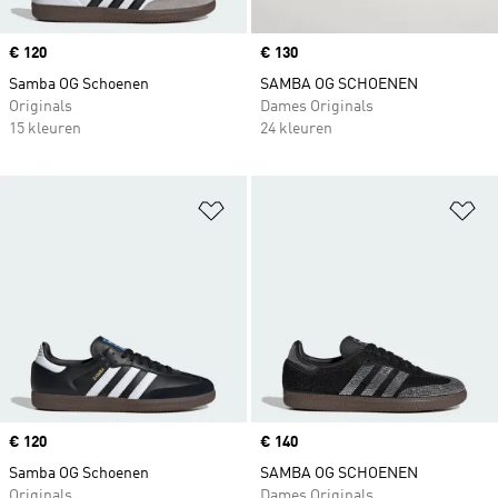
Price
€ 120
Price
€ 130
Samba OG Schoenen
SAMBA OG SCHOENEN
Originals
Dames Originals
15 kleuren
24 kleuren
Op verlanglijst zetten
Op
Price
€ 120
Price
€ 140
Samba OG Schoenen
SAMBA OG SCHOENEN
Originals
Dames Originals