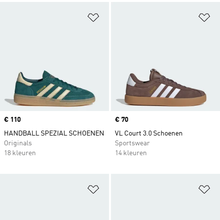
Op verlanglijst zetten
Op
Price
€ 110
Price
€ 70
HANDBALL SPEZIAL SCHOENEN
VL Court 3.0 Schoenen
Originals
Sportswear
18 kleuren
14 kleuren
Op verlanglijst zetten
Op