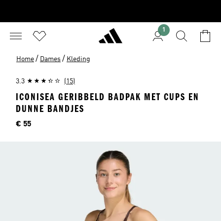
1
/
/
Home
Dames
Kleding
3.3
(15)
ICONISEA GERIBBELD BADPAK MET CUPS EN
DUNNE BANDJES
Price
€ 55