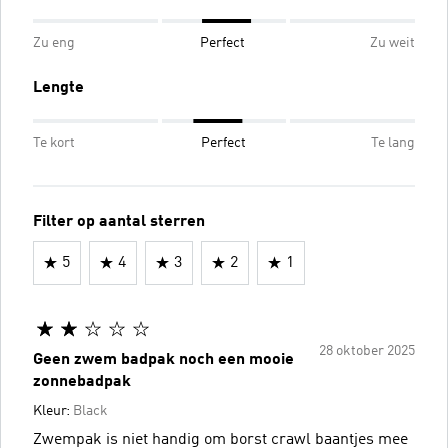
Zu eng
Perfect
Zu weit
Lengte
Te kort
Perfect
Te lang
Filter op aantal sterren
5
4
3
2
1
28 oktober 2025
Geen zwem badpak noch een mooie
zonnebadpak
Kleur:
Black
Zwempak is niet handig om borst crawl baantjes mee