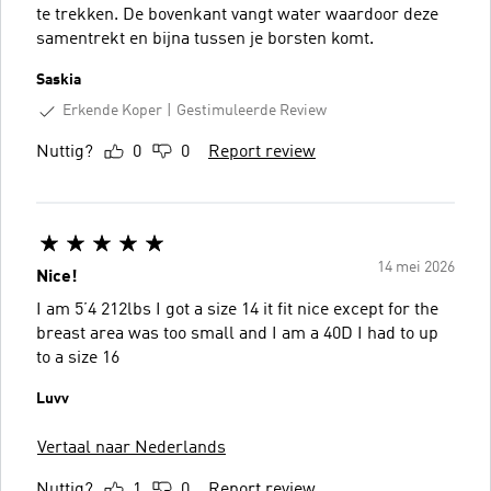
te trekken. De bovenkant vangt water waardoor deze
samentrekt en bijna tussen je borsten komt.
Saskia
Erkende Koper
Gestimuleerde Review
Nuttig?
0
0
Report review
14 mei 2026
Nice!
I am 5’4 212lbs I got a size 14 it fit nice except for the
breast area was too small and I am a 40D I had to up
to a size 16
Luvv
Vertaal naar Nederlands
Nuttig?
1
0
Report review