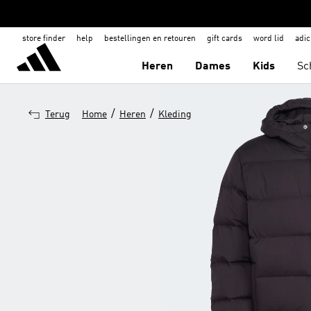
store finder
help
bestellingen en retouren
gift cards
word lid
adic
Heren
Dames
Kids
Sc
/
/
Terug
Home
Heren
Kleding