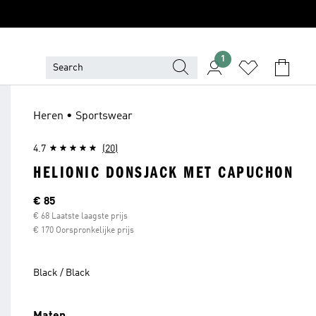
1
Heren • Sportswear
4.7
(20)
HELIONIC DONSJACK MET CAPUCHON
Current price
€ 85
€ 68 Laatste laagste prijs
€ 170 Oorspronkelijke prijs
Black / Black