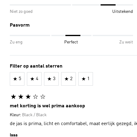
Niet zo goed
Uitstekend
Pasvorm
Zu eng
Perfect
Zu weit
Filter op aantal sterren
5
4
3
2
1
met korting is wel prima aankoop
Kleur:
Black / Black
de jas is prima, licht en comfortabel, maat eerlijk gezegd, i
Issa