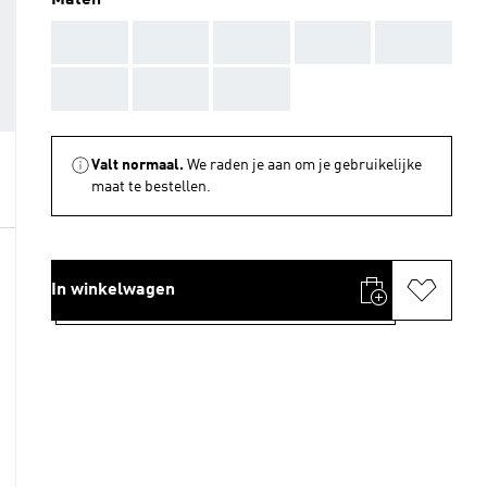
Maten
AAA
AAA
AAA
AAA
AAA
AAA
AAA
AAA
Valt normaal.
We raden je aan om je gebruikelijke
maat te bestellen.
In winkelwagen