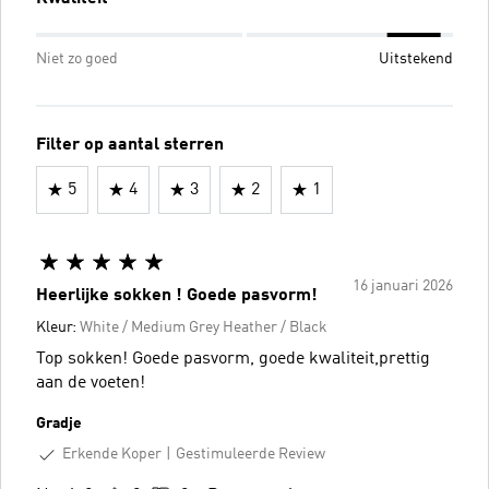
Niet zo goed
Uitstekend
Filter op aantal sterren
5
4
3
2
1
16 januari 2026
Heerlijke sokken ! Goede pasvorm!
Kleur:
White / Medium Grey Heather / Black
Top sokken! Goede pasvorm, goede kwaliteit,prettig
aan de voeten!
Gradje
Erkende Koper
Gestimuleerde Review