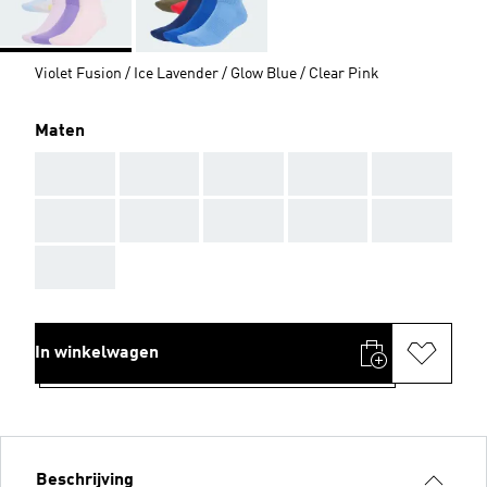
Violet Fusion / Ice Lavender / Glow Blue / Clear Pink
Maten
AAA
AAA
AAA
AAA
AAA
AAA
AAA
AAA
AAA
AAA
AAA
In winkelwagen
Beschrijving