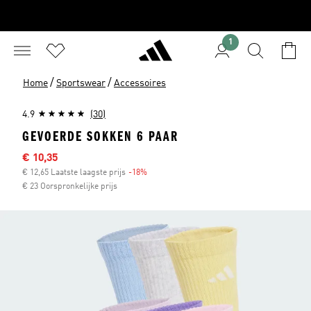
1
/
/
Home
Sportswear
Accessoires
4.9
(30)
GEVOERDE SOKKEN 6 PAAR
Sale price
€ 10,35
€ 12,65 Laatste laagste prijs
-18%
Discount
€ 23 Oorspronkelijke prijs