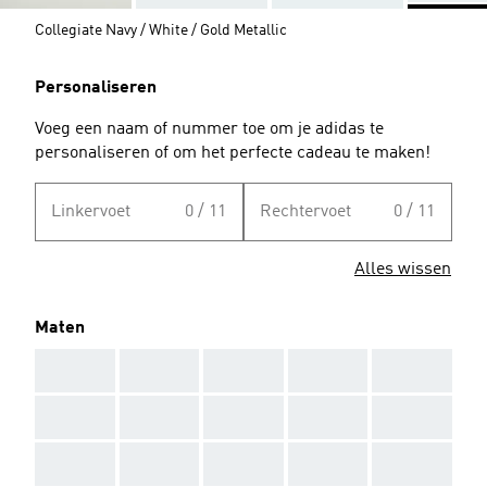
Collegiate Navy / White / Gold Metallic
Personaliseren
Voeg een naam of nummer toe om je adidas te
personaliseren of om het perfecte cadeau te maken!
Linkervoet
0 / 11
Rechtervoet
0 / 11
Alles wissen
Maten
AAA
AAA
AAA
AAA
AAA
AAA
AAA
AAA
AAA
AAA
AAA
AAA
AAA
AAA
AAA