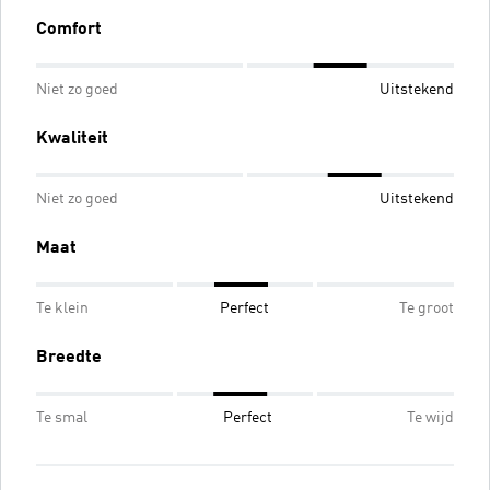
Comfort
Niet zo goed
Uitstekend
Kwaliteit
Niet zo goed
Uitstekend
Maat
Te klein
Perfect
Te groot
Breedte
Te smal
Perfect
Te wijd