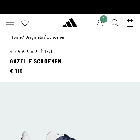
1
/
/
Home
Originals
Schoenen
4.5
(1197)
GAZELLE SCHOENEN
Price
€ 110